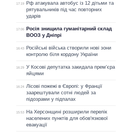
Рф атакувала автобус із 12 дітьми та
17:19
рятувальників під час повторних
ударів
Росія знищила гуманітарний склад
17:06
ВООЗ у Дніпрі
Російські війська створили нові зони
16:43
контролю біля кордону України
У Косові депутатка закидала прем’єра
16:29
яйцями
Лісові пожежі в Європі: у Франції
16:24
заарештували сотні людей за
підозрами у підпалах
На Херсонщині розширили перелік
15:53
населених пунктів для обов'язкової
евакуації