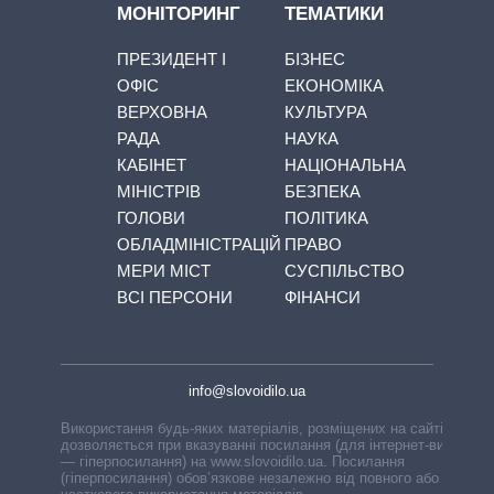
МОНІТОРИНГ
ТЕМАТИКИ
ПРЕЗИДЕНТ І
БІЗНЕС
ОФІС
ЕКОНОМІКА
ВЕРХОВНА
КУЛЬТУРА
РАДА
НАУКА
КАБІНЕТ
НАЦІОНАЛЬНА
МІНІСТРІВ
БЕЗПЕКА
ГОЛОВИ
ПОЛІТИКА
ОБЛАДМІНІСТРАЦІЙ
ПРАВО
МЕРИ МІСТ
СУСПІЛЬСТВО
ВСІ ПЕРСОНИ
ФІНАНСИ
info@slovoidilo.ua
Використання будь-яких матеріалів, розміщених на сайті,
дозволяється при вказуванні посилання (для інтернет-видань
— гіперпосилання) на www.slovoidilo.ua. Посилання
(гіперпосилання) обов’язкове незалежно від повного або