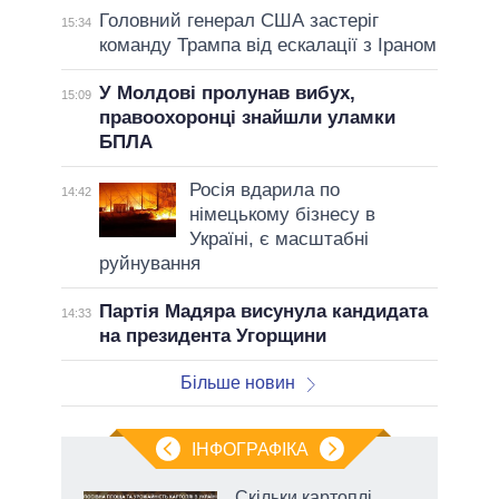
Головний генерал США застеріг
15:34
команду Трампа від ескалації з Іраном
У Молдові пролунав вибух,
15:09
правоохоронці знайшли уламки
БПЛА
Росія вдарила по
14:42
німецькому бізнесу в
Україні, є масштабні
руйнування
Партія Мадяра висунула кандидата
14:33
на президента Угорщини
Більше новин
ІНФОГРАФІКА
жет
Скільки картоплі