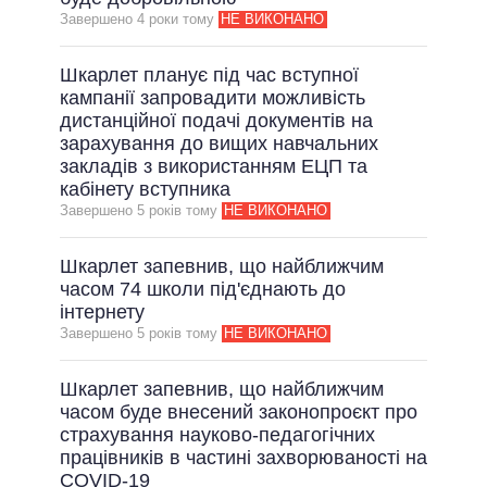
Завершено 4 роки тому
НЕ ВИКОНАНО
ВСІ ОБІЦЯНКИ
АРХІВНІ ОБІЦЯНКИ
Шкарлет планує під час вступної
кампанії запровадити можливість
дистанційної подачі документів на
зарахування до вищих навчальних
закладів з використанням ЕЦП та
кабінету вступника
Завершено 5 рокiв тому
НЕ ВИКОНАНО
Шкарлет запевнив, що найближчим
часом 74 школи під'єднають до
інтернету
Завершено 5 рокiв тому
НЕ ВИКОНАНО
Шкарлет запевнив, що найближчим
часом буде внесений законопроєкт про
страхування науково-педагогічних
працівників в частині захворюваності на
COVID-19