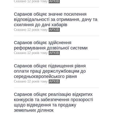
Сказано 12 рокiв тому
АРХІВ
Саранов обіцяє значне посилення
відповідальності за отримання, дачу та
схиляння до дачі хабарів
Сказано 12 рокiв тому
АРХІВ
Саранов обіцяє здійснення
реформування дозвільної системи
Сказано 12 рокiв тому
АРХІВ
Саранов обіцяє підвищення рівня
оплати праці держслужбовцям до
середньоєвропейського рівня
Сказано 12 рокiв тому
АРХІВ
Саранов обіцяє реалізацію відкритих
конкурсів та забезпечення прозорості
щодо відведення та продажу
земельних ділянок