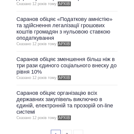
Сказано 12 рокiв тому
АРХІВ
Саранов обіцяє «Податкову амністію»
та здійснення легалізації грошових
коштів громадян з нульовою ставкою
оподаткування
Сказано 12 рокiв тому
АРХІВ
Саранов обіцяє зменшення більш ніж в
три рази єдиного соціального внеску до
рівня 10%
Сказано 12 рокiв тому
АРХІВ
Саранов обіцяє організацію всіх
державних закупівель виключно в
єдиній, електронній та прозорій on-line
системі
Сказано 12 рокiв тому
АРХІВ