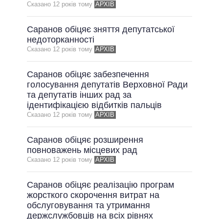
Сказано 12 рокiв тому
АРХІВ
Саранов обіцяє зняття депутатської
недоторканності
Сказано 12 рокiв тому
АРХІВ
Саранов обіцяє забезпечення
голосування депутатів Верховної Ради
та депутатів інших рад за
ідентифікацією відбитків пальців
Сказано 12 рокiв тому
АРХІВ
Саранов обіцяє розширення
повноважень місцевих рад
Сказано 12 рокiв тому
АРХІВ
Саранов обіцяє реалізацію програм
жорсткого скорочення витрат на
обслуговування та утримання
держслужбовців на всіх рівнях