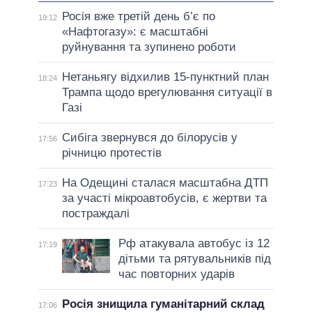
Росія вже третій день б’є по
19:12
«Нафтогазу»: є масштабні
руйнування та зупинено роботи
Нетаньягу відхилив 15-пунктний план
18:24
Трампа щодо врегулювання ситуації в
Газі
Сибіга звернувся до білорусів у
17:56
річницю протестів
На Одещині сталася масштабна ДТП
17:23
за участі мікроавтобусів, є жертви та
постраждалі
Рф атакувала автобус із 12
17:19
дітьми та рятувальників під
час повторних ударів
Росія знищила гуманітарний склад
17:06