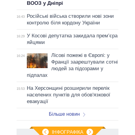
ВООЗ у Дніпрі
Російські війська створили нові зони
16:43
контролю біля кордону України
У Косові депутатка закидала прем’єра
16:29
яйцями
Лісові пожежі в Європі: у
16:24
Франції заарештували сотні
людей за підозрами у
підпалах
На Херсонщині розширили перелік
15:53
населених пунктів для обов'язкової
евакуації
Більше новин
ІНФОГРАФІКА