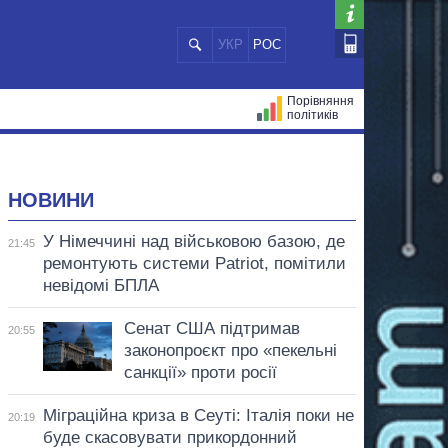
УКР
РОС
Порівняння
політиків
ЦІЙ
МЕРИ МІСТ
ВСІ ПЕРСОНИ
НОВИНИ
У Німеччині над військовою базою, де
21:45
ремонтують системи Patriot, помітили
невідомі БПЛА
Сенат США підтримав
20:55
законопроєкт про «пекельні
санкції» проти росії
Міграційна криза в Сеуті: Італія поки не
20:19
буде скасовувати прикордонний