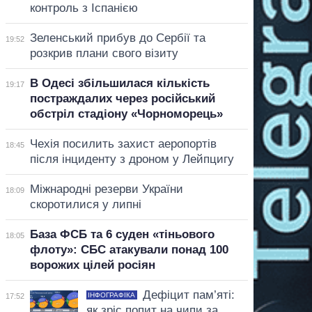
контроль з Іспанією
Зеленський прибув до Сербії та
19:52
розкрив плани свого візиту
В Одесі збільшилася кількість
19:17
постраждалих через російський
обстріл стадіону «Чорноморець»
Чехія посилить захист аеропортів
18:45
після інциденту з дроном у Лейпцигу
Міжнародні резерви України
18:09
скоротилися у липні
База ФСБ та 6 суден «тіньового
18:05
флоту»: СБС атакували понад 100
ворожих цілей росіян
Дефіцит пам’яті:
ІНФОГРАФІКА
17:52
як зріс попит на чипи за