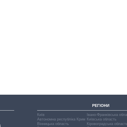
Дефіцит пам’яті:
як зріс попит на
чипи за останні
роки і що
прогнозують на
2027-й
РЕГІОНИ
Київ
Івано-Франківська обл
Автономна республіка Крим
Київська область
Вінницька область
Кіровоградська област
В