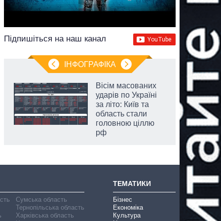
Підпишіться на наш канал
ІНФОГРАФІКА
Вісім масованих
ударів по Україні
за літо: Київ та
область стали
головною ціллю
рф
ТЕМАТИКИ
асть
Сумська область
Бізнес
Тернопільська область
Економіка
ь
Харківська область
Культура