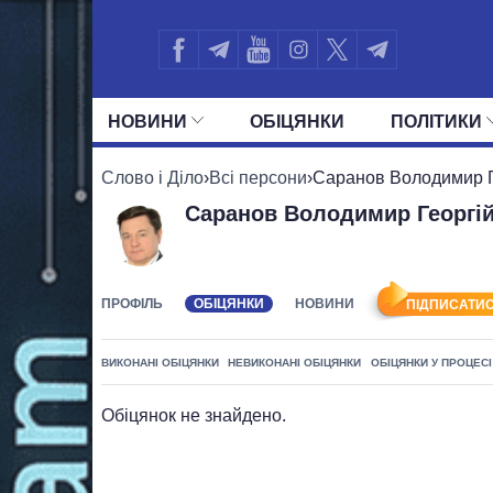
НОВИНИ
ОБIЦЯНКИ
ПОЛIТИКИ
УСІ ПОЛІТИКИ
ПРЕЗИДЕНТ І ОФ
Слово і Діло
›
Всі персони
›
Саранов Володимир Г
Саранов Володимир Георгі
ПРОФІЛЬ
ОБІЦЯНКИ
НОВИНИ
ПІДПИСАТИС
ВИКОНАНІ ОБІЦЯНКИ
НЕВИКОНАНІ ОБІЦЯНКИ
ОБІЦЯНКИ У ПРОЦЕСІ
Обіцянок не знайдено.