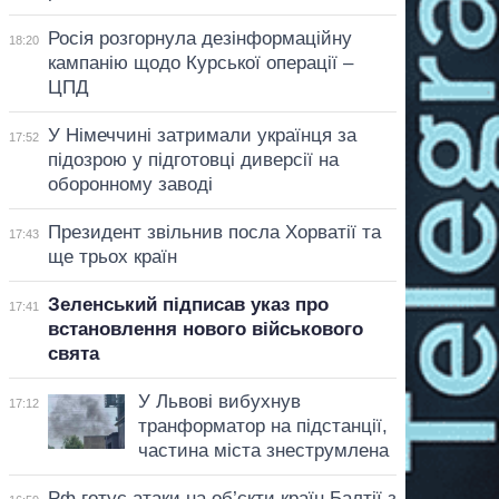
Росія розгорнула дезінформаційну
18:20
кампанію щодо Курської операції –
ЦПД
У Німеччині затримали українця за
17:52
підозрою у підготовці диверсії на
оборонному заводі
Президент звільнив посла Хорватії та
17:43
ще трьох країн
Зеленський підписав указ про
17:41
встановлення нового військового
свята
У Львові вибухнув
17:12
транформатор на підстанції,
частина міста знеструмлена
Рф готує атаки на об’єкти країн Балтії з