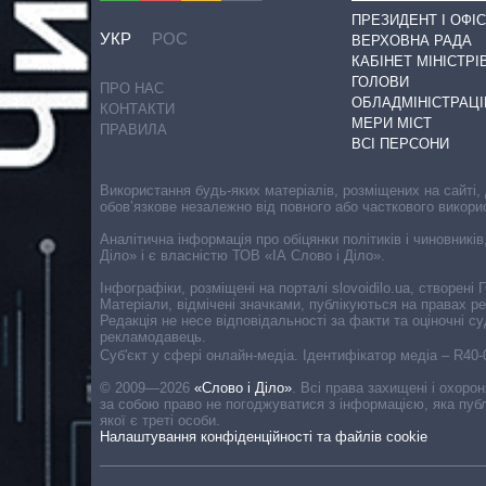
ПРЕЗИДЕНТ І ОФІС
УКР
РОС
ВЕРХОВНА РАДА
КАБІНЕТ МІНІСТРІ
ГОЛОВИ
ПРО НАС
ОБЛАДМІНІСТРАЦІ
КОНТАКТИ
МЕРИ МІСТ
ПРАВИЛА
ВСІ ПЕРСОНИ
Використання будь-яких матеріалів, розміщених на сайті,
обов’язкове незалежно від повного або часткового викори
Аналітична інформація про обіцянки політиків і чиновників
Діло» і є власністю ТОВ «ІА Слово і Діло».
Інфографіки, розміщені на порталі slovoidilo.ua, створен
Матеріали, відмічені значками, публікуються на правах р
Редакція не несе відповідальності за факти та оціночні 
рекламодавець.
Cуб'єкт у сфері онлайн-медіа. Ідентифікатор медіа – R40
© 2009—2026
«Слово і Діло»
.
Всі права захищені і охоро
за собою право не погоджуватися з інформацією, яка публ
якої є треті особи.
Налаштування конфіденційності та файлів cookie