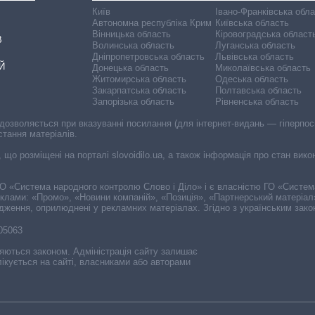
Київ
Івано-Франківська обл
Автономна республіка Крим
Київська область
Вінницька область
Кіровоградська област
В
Волинська область
Луганська область
Дніпропетровська область
Львівська область
Й
Донецька область
Миколаївська область
Житомирська область
Одеська область
Закарпатська область
Полтавська область
Запорізька область
Рівненська область
 дозволяється при вказуванні посилання (для інтернет-видань — гіперпоси
стання матеріалів.
, що розміщені на порталі slovoidilo.ua, а також інформація про стан вик
і ГО «Система народного контролю Слово і Діло» і є власністю ГО «Систе
еклами: «Промо», «Новини компаній», «Позиція», «Партнерський матеріал
судження, оприлюднені у рекламних матеріалах. Згідно з українським зак
-05063
няються законом. Адміністрація сайту залишає
ікується на сайті, власниками або авторами