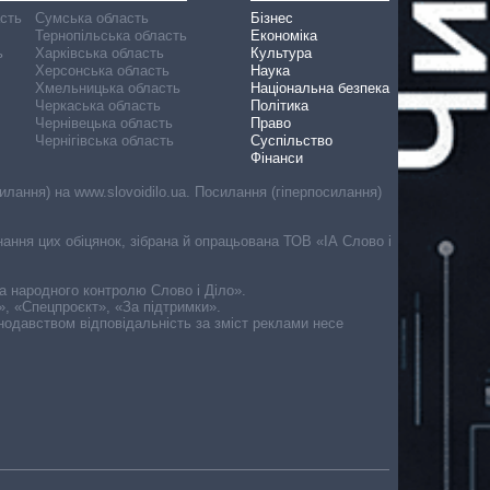
асть
Сумська область
Бізнес
Тернопільська область
Економіка
ь
Харківська область
Культура
Херсонська область
Наука
Хмельницька область
Національна безпека
Черкаська область
Політика
Чернівецька область
Право
Чернігівська область
Суспільство
Фінанси
лання) на www.slovoidilo.ua. Посилання (гіперпосилання)
онання цих обіцянок, зібрана й опрацьована ТОВ «ІА Слово і
ма народного контролю Слово і Діло».
», «Спецпроєкт», «За підтримки».
онодавством відповідальність за зміст реклами несе