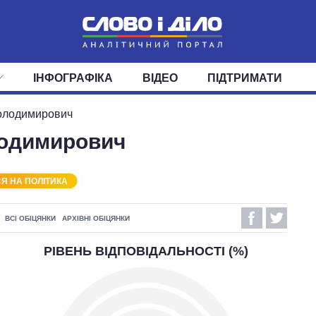
ІНФОГРАФІКА
ВІДЕО
ПІДТРИМАТИ
ІС
СТРІЧКА
ВЕРХОВНА РАДА
ПОДІЇ
СТАТТІ
КАБІНЕТ МІНІСТРІВ
ДУМКИ
ОГЛЯДИ
ГОЛОВИ ОБЛАДМІНІСТРА
ДАЙДЖЕСТИ
олодимирович
одимирович
ПОЛІТИКА
ДЕПУТАТИ
ЕКОНОМІКА
КОМІТЕТИ
СУСПІЛЬСТВО
ФРАКЦІЇ
ОКРУГИ
СВІТ
Я НА ПОЛІТИКА
ВСІ ОБІЦЯНКИ
АРХІВНІ ОБІЦЯНКИ
РІВЕНЬ ВІДПОВІДАЛЬНОСТІ (%)