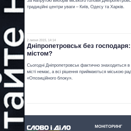
За напругою виборів міського голови Дніпропетро
традиційні центри уваги – Київ, Одесу та Харків.
2 липня 2015, 14:14
Дніпропетровськ без господаря:
містом?
Сьогодні Дніпропетровськ фактично знаходиться в п
місті немає, а всі рішення приймаються міською р
«Опозиційного блоку».
МОНІТОРИНГ