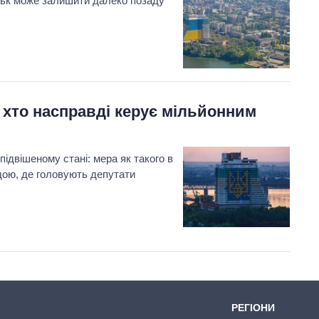
вськ може залишити далеко позаду
 хто насправді керує мільйонним
Скільки картоплі
вирощували в
Україні до і під час
ідвішеному стані: мера як такого в
великої війни
адою, де головують депутати
РЕГІОНИ