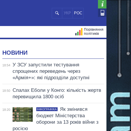
УКР
РОС
Порівняння
політиків
ЦІЙ
МЕРИ МІСТ
ВСІ ПЕРСОНИ
НОВИНИ
У ЗСУ запустили тестування
18:54
спрощених переведень через
«Армія+»: які підрозділи доступні
Спалах Еболи у Конго: кількість жертв
18:50
перевищила 1800 осіб
Як змінився
ІНФОГРАФІКА
18:20
бюджет Міністерства
оборони за 13 років війни з
росією