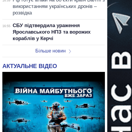
16:59
використанням українських дронів –
розвідка
СБУ підтвердила ураження
16:55
Ярославського НПЗ та ворожих
кораблів у Керчі
Більше новин
АКТУАЛЬНЕ ВІДЕО