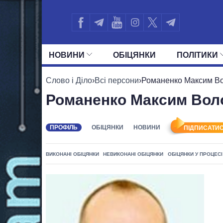
НОВИНИ
ОБIЦЯНКИ
ПОЛIТИКИ
УСІ ПОЛІТИКИ
ПРЕЗИДЕНТ І ОФ
Слово і Діло
›
Всі персони
›
Романенко Максим В
Романенко Максим Вол
ПРОФІЛЬ
ОБІЦЯНКИ
НОВИНИ
ПІДПИСАТИС
ВИКОНАНІ ОБІЦЯНКИ
НЕВИКОНАНІ ОБІЦЯНКИ
ОБІЦЯНКИ У ПРОЦЕСІ