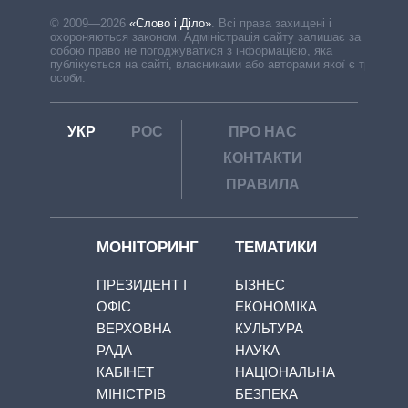
© 2009—2026
«Слово і Діло»
.
Всі права захищені і
охороняються законом. Адміністрація сайту залишає за
собою право не погоджуватися з інформацією, яка
публікується на сайті, власниками або авторами якої є треті
особи.
УКР
РОС
ПРО НАС
КОНТАКТИ
ПРАВИЛА
МОНІТОРИНГ
ТЕМАТИКИ
ПРЕЗИДЕНТ І
БІЗНЕС
ОФІС
ЕКОНОМІКА
ВЕРХОВНА
КУЛЬТУРА
РАДА
НАУКА
КАБІНЕТ
НАЦІОНАЛЬНА
МІНІСТРІВ
БЕЗПЕКА