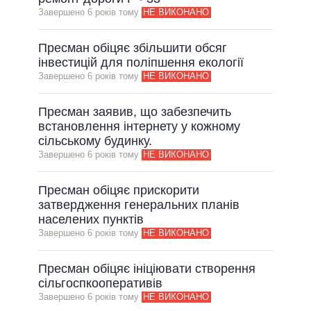
Завершено 6 рокiв тому
НЕ ВИКОНАНО
ВСІ ОБІЦЯНКИ
АРХІВНІ ОБІЦЯНКИ
Пресман обіцяє збільшити обсяг
інвестицій для поліпшення екології
Завершено 6 рокiв тому
НЕ ВИКОНАНО
Пресман заявив, що забезпечить
встановлення інтернету у кожному
сільському будинку.
Завершено 6 рокiв тому
НЕ ВИКОНАНО
Пресман обіцяє прискорити
затвердження генеральних планів
населених пунктів
Завершено 6 рокiв тому
НЕ ВИКОНАНО
Пресман обіцяє ініціювати створення
сільгоспкооперативів
Завершено 6 рокiв тому
НЕ ВИКОНАНО