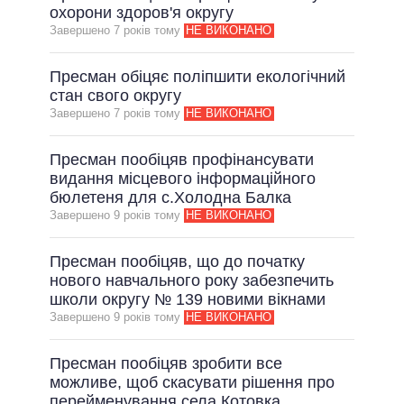
охорони здоров'я округу
Завершено 7 рокiв тому
НЕ ВИКОНАНО
Пресман обіцяє поліпшити екологічний
стан свого округу
Завершено 7 рокiв тому
НЕ ВИКОНАНО
Пресман пообіцяв профінансувати
видання місцевого інформаційного
бюлетеня для с.Холодна Балка
Завершено 9 рокiв тому
НЕ ВИКОНАНО
Пресман пообіцяв, що до початку
нового навчального року забезпечить
школи округу № 139 новими вікнами
Завершено 9 рокiв тому
НЕ ВИКОНАНО
Пресман пообіцяв зробити все
можливе, щоб скасувати рішення про
перейменування села Котовка