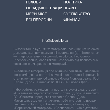
ГОЛОВИ
ПОЛІТИКА
ОБЛАДМІНІСТРАЦІЙ
ПРАВО
МЕРИ МІСТ
СУСПІЛЬСТВО
ВСІ ПЕРСОНИ
ФІНАНСИ
info@slovoidilo.ua
Використання будь-яких матеріалів, розміщених на сайті,
дозволяється при вказуванні посилання (для інтернет-видань
— гіперпосилання) на www.slovoidilo.ua. Посилання
(гіперпосилання) обов’язкове незалежно від повного або
часткового використання матеріалів.
Аналітична інформація про обіцянки політиків і чиновників,
що розміщені на порталі slovoidilo.ua, а також інформація про
стан виконання цих обіцянок, зібрана й опрацьована ТОВ «ІА
Слово і Діло» і є власністю ТОВ «ІА Слово і Діло».
Інфографіки, розміщені на порталі slovoidilo.ua, створені ГО
«Система народного контролю Слово і Діло» і є власністю
ГО «Система народного контролю Слово і Діло».
Матеріали, відмічені значками, публікуються на правах
реклами: «Промо», «Новини компаній», «Позиція»,
«Партнерський матеріал», «Спецпроєкт», «За підтримки».