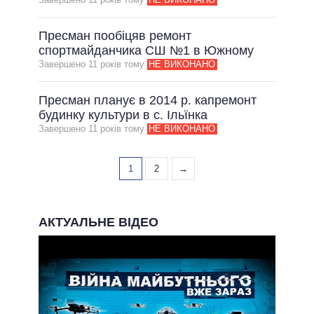
Пресман пообіцяв ремонт
спортмайданчика СШ №1 в Южному
Завершено 11 рокiв тому
НЕ ВИКОНАНО
Пресман планує в 2014 р. капремонт
будинку культури в с. Ільїнка
Завершено 11 рокiв тому
НЕ ВИКОНАНО
1
2
→
АКТУАЛЬНЕ ВІДЕО