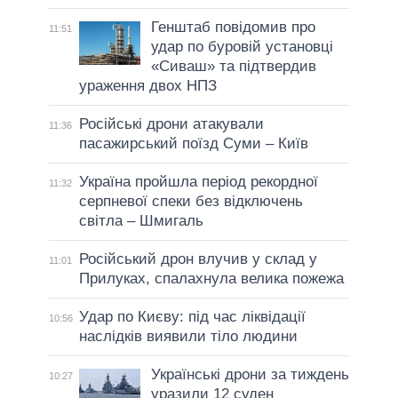
Генштаб повідомив про
11:51
удар по буровій установці
«Сиваш» та підтвердив
ураження двох НПЗ
Російські дрони атакували
11:36
пасажирський поїзд Суми – Київ
Україна пройшла період рекордної
11:32
серпневої спеки без відключень
світла – Шмигаль
Російський дрон влучив у склад у
11:01
Прилуках, спалахнула велика пожежа
Удар по Києву: під час ліквідації
10:56
наслідків виявили тіло людини
Українські дрони за тиждень
10:27
уразили 12 суден