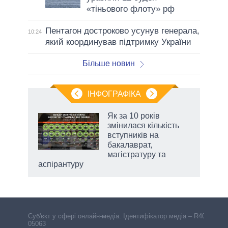
«тіньового флоту» рф
Пентагон достроково усунув генерала,
10:24
який координував підтримку України
Більше новин
ІНФОГРАФІКА
Як за 10 років
раїні
змінилася кількість
ої
вступників на
бакалаврат,
магістратуру та
аспірантуру
Cуб'єкт у сфері онлайн-медіа. Ідентифікатор медіа – R40-
05063