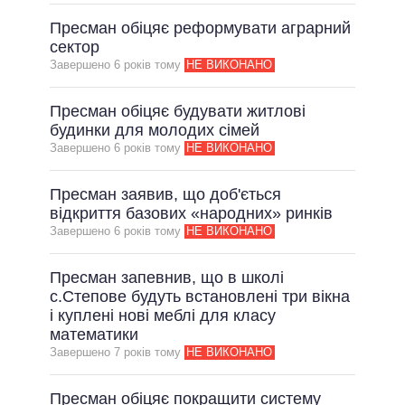
Пресман обіцяє реформувати аграрний
сектор
Завершено 6 рокiв тому
НЕ ВИКОНАНО
Пресман обіцяє будувати житлові
будинки для молодих сімей
Завершено 6 рокiв тому
НЕ ВИКОНАНО
Пресман заявив, що доб'ється
відкриття базових «народних» ринків
Завершено 6 рокiв тому
НЕ ВИКОНАНО
Пресман запевнив, що в школі
с.Степове будуть встановлені три вікна
і куплені нові меблі для класу
математики
Завершено 7 рокiв тому
НЕ ВИКОНАНО
Пресман обіцяє покращити систему