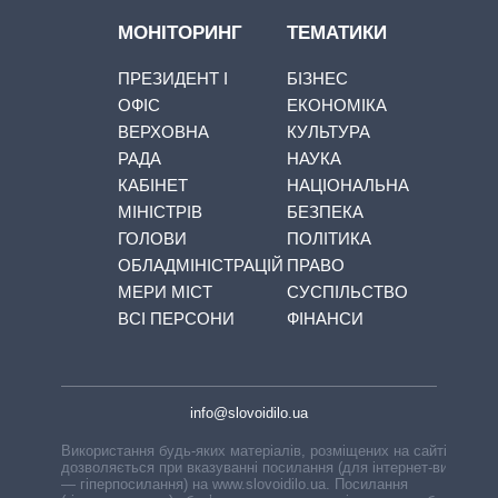
МОНІТОРИНГ
ТЕМАТИКИ
ПРЕЗИДЕНТ І
БІЗНЕС
ОФІС
ЕКОНОМІКА
ВЕРХОВНА
КУЛЬТУРА
РАДА
НАУКА
КАБІНЕТ
НАЦІОНАЛЬНА
МІНІСТРІВ
БЕЗПЕКА
ГОЛОВИ
ПОЛІТИКА
ОБЛАДМІНІСТРАЦІЙ
ПРАВО
МЕРИ МІСТ
СУСПІЛЬСТВО
ВСІ ПЕРСОНИ
ФІНАНСИ
info@slovoidilo.ua
Використання будь-яких матеріалів, розміщених на сайті,
дозволяється при вказуванні посилання (для інтернет-видань
— гіперпосилання) на www.slovoidilo.ua. Посилання