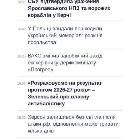
СБУ підтвердила ураження
16:55
Ярославського НПЗ та ворожих
кораблів у Керчі
У Польщі вандали пошкодили
16:42
український меморіал: реакція
посольства
ВАКС змінив запобіжний захід
16:20
екскерівнику держкомбінату
«Прогрес»
«Розраховуємо на результат
16:08
протягом 2026-27 років» –
Зеленський про власну
антибалістику
Херсон залишився без світла після
16:03
атаки рф, відновлення може тривати
кілька днів