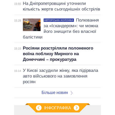
На Дніпропетровщині уточнили
15:55
кількість жертв сьогоднішніх обстрілів
Полювання
АВТОРСЬКА КОЛОНКА
15:28
за «Іскандером»: чи можна
його знищити без власної
балістики
Росіяни розстріляли полоненого
15:15
воїна поблизу Мирного на
Донеччині – прокуратура
У Києві засудили жінку, яка підірвала
15:14
авто військового на замовлення
росіян
Більше новин
ІНФОГРАФІКА