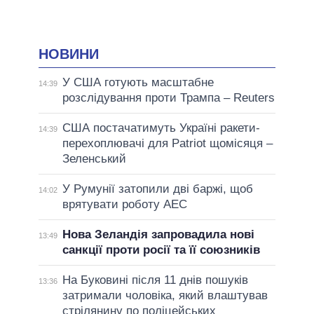
НОВИНИ
У США готують масштабне
14:39
розслідування проти Трампа – Reuters
США постачатимуть Україні ракети-
14:39
перехоплювачі для Patriot щомісяця –
Зеленський
У Румунії затопили дві баржі, щоб
14:02
врятувати роботу АЕС
Нова Зеландія запровадила нові
13:49
санкції проти росії та її союзників
На Буковині після 11 днів пошуків
13:36
затримали чоловіка, який влаштував
стрілянину по поліцейських