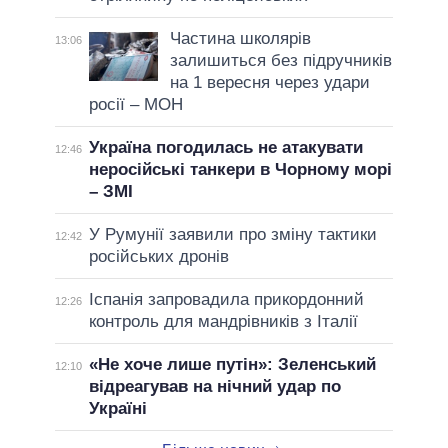
Частина школярів
13:06
залишиться без підручників
на 1 вересня через удари
росії – МОН
Україна погодилась не атакувати
12:46
неросійські танкери в Чорному морі
– ЗМІ
У Румунії заявили про зміну тактики
12:42
російських дронів
Іспанія запровадила прикордонний
12:26
контроль для мандрівників з Італії
«Не хоче лише путін»: Зеленський
12:10
відреагував на нічний удар по
Україні