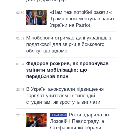
«Нам теж потрібні ракети»:
02:59
Трамп прокоментував запит
України на Patriot
Міноборони отримає дані українців з
01:59
податкової для звірки військового
обліку: що відомо
Федоров розкрив, як пропонував
01:24
змінити мобілізацію: що
передбачав план
В Україні анонсували підвищення
23:45
зарплат учителям і стипендій
студентам: як зростуть виплати
Росія вдарила по
ПІДСУМКИ
22:53
Лозовій і Павлограду, а
Стефанішиній обрали