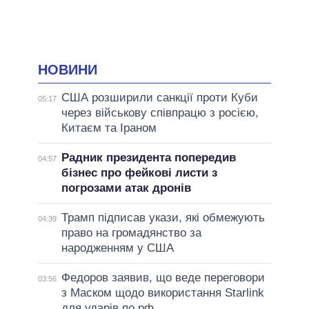
НОВИНИ
США розширили санкції проти Куби
05:17
через військову співпрацю з росією,
Китаєм та Іраном
Радник президента попередив
04:57
бізнес про фейкові листи з
погрозами атак дронів
Трамп підписав укази, які обмежують
04:39
право на громадянство за
народженням у США
Федоров заявив, що веде переговори
03:56
з Маском щодо використання Starlink
для ударів по рф