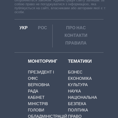
охороняються законом. Адміністрація сайту залишає за
собою право не погоджуватися з інформацією, яка
публікується на сайті, власниками або авторами якої є треті
особи.
УКР
РОС
ПРО НАС
КОНТАКТИ
ПРАВИЛА
МОНІТОРИНГ
ТЕМАТИКИ
ПРЕЗИДЕНТ І
БІЗНЕС
ОФІС
ЕКОНОМІКА
ВЕРХОВНА
КУЛЬТУРА
РАДА
НАУКА
КАБІНЕТ
НАЦІОНАЛЬНА
МІНІСТРІВ
БЕЗПЕКА
ГОЛОВИ
ПОЛІТИКА
ОБЛАДМІНІСТРАЦІЙ
ПРАВО