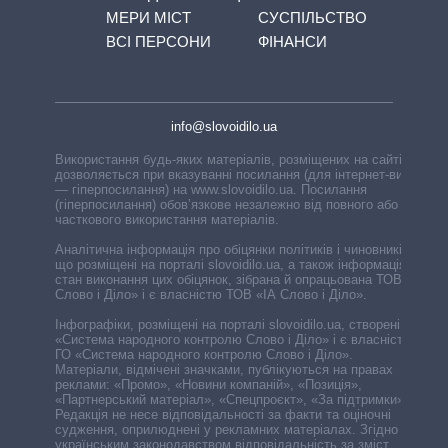
МЕРИ МІСТ
СУСПІЛЬСТВО
ВСІ ПЕРСОНИ
ФІНАНСИ
info@slovoidilo.ua
Використання будь-яких матеріалів, розміщених на сайті,
дозволяється при вказуванні посилання (для інтернет-видань
— гіперпосилання) на www.slovoidilo.ua. Посилання
(гіперпосилання) обов’язкове незалежно від повного або
часткового використання матеріалів.
Аналітична інформація про обіцянки політиків і чиновників,
що розміщені на порталі slovoidilo.ua, а також інформація про
стан виконання цих обіцянок, зібрана й опрацьована ТОВ «ІА
Слово і Діло» і є власністю ТОВ «ІА Слово і Діло».
Інфографіки, розміщені на порталі slovoidilo.ua, створені ГО
«Система народного контролю Слово і Діло» і є власністю
ГО «Система народного контролю Слово і Діло».
Матеріали, відмічені значками, публікуються на правах
реклами: «Промо», «Новини компаній», «Позиція»,
«Партнерський матеріал», «Спецпроєкт», «За підтримки».
Редакція не несе відповідальності за факти та оціночні
судження, оприлюднені у рекламних матеріалах. Згідно з
українським законодавством відповідальність за зміст