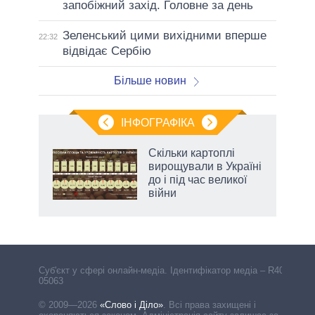
запобіжний захід. Головне за день
Зеленський цими вихідними вперше
22:32
відвідає Сербію
Більше новин
ІНФОГРАФІКА
Скільки картоплі
ть
вирощували в Україні
до і під час великої
війни
Cуб'єкт у сфері онлайн-медіа. Ідентифікатор медіа – R40-
05063
© 2009—2026
«Слово і Діло»
.
Всі права захищені і