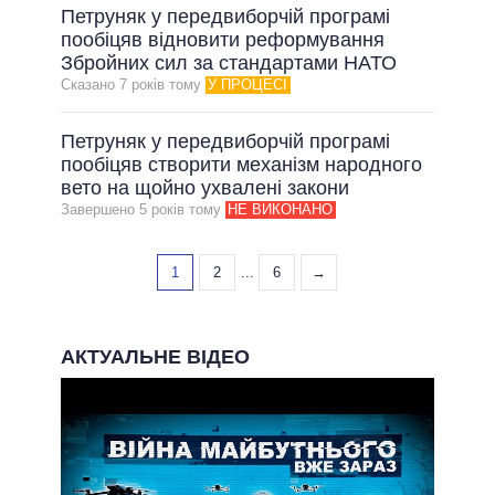
Петруняк у передвиборчій програмі
пообіцяв відновити реформування
Збройних сил за стандартами НАТО
Сказано 7 рокiв тому
У ПРОЦЕСІ
Петруняк у передвиборчій програмі
пообіцяв створити механізм народного
вето на щойно ухвалені закони
Завершено 5 рокiв тому
НЕ ВИКОНАНО
1
2
...
6
→
АКТУАЛЬНЕ ВІДЕО