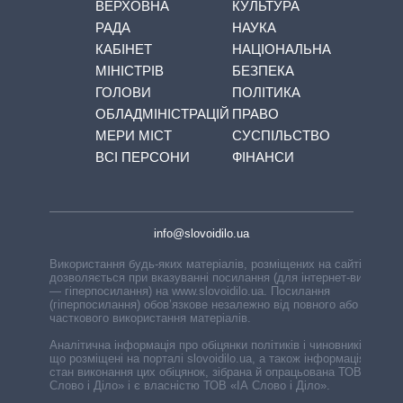
ВЕРХОВНА
КУЛЬТУРА
РАДА
НАУКА
КАБІНЕТ
НАЦІОНАЛЬНА
МІНІСТРІВ
БЕЗПЕКА
ГОЛОВИ
ПОЛІТИКА
ОБЛАДМІНІСТРАЦІЙ
ПРАВО
МЕРИ МІСТ
СУСПІЛЬСТВО
ВСІ ПЕРСОНИ
ФІНАНСИ
info@slovoidilo.ua
Використання будь-яких матеріалів, розміщених на сайті,
дозволяється при вказуванні посилання (для інтернет-видань
— гіперпосилання) на www.slovoidilo.ua. Посилання
(гіперпосилання) обов’язкове незалежно від повного або
часткового використання матеріалів.
Аналітична інформація про обіцянки політиків і чиновників,
що розміщені на порталі slovoidilo.ua, а також інформація про
стан виконання цих обіцянок, зібрана й опрацьована ТОВ «ІА
Слово і Діло» і є власністю ТОВ «ІА Слово і Діло».