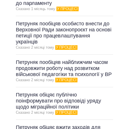
ОБІЦЯНКИ У ПРОЦЕСІ
до парламенту
Сказано 1 мiсяць тому
У ПРОЦЕСІ
ВСІ ОБІЦЯНКИ
АРХІВНІ ОБІЦЯНКИ
Петруняк пообіцяв особисто внести до
Верховної Ради законопроєкт на основі
петиції про працевлаштування
українців
Сказано 2 мiсяцi тому
У ПРОЦЕСІ
Петруняк пообіцяв найближчим часом
продовжити роботу над розвитком
військової педагогіки та психології у ВР
Сказано 2 мiсяцi тому
У ПРОЦЕСІ
Петруняк обіцяє публічно
поінформувати про відповіді уряду
щодо міграційної політики
Сказано 2 мiсяцi тому
У ПРОЦЕСІ
Петруняк обіцяє вжити заходів для