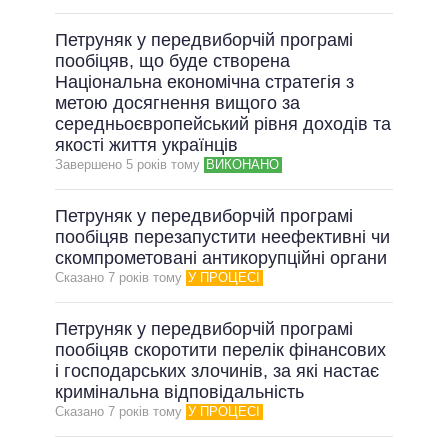
Петруняк у передвиборчій програмі
пообіцяв, що буде створена
Національна економічна стратегія з
метою досягнення вищого за
середньоєвропейський рівня доходів та
якості життя українців
Завершено 5 рокiв тому
ВИКОНАНО
Петруняк у передвиборчій програмі
пообіцяв перезапустити неефективні чи
скомпрометовані антикорупційні органи
Сказано 7 рокiв тому
У ПРОЦЕСІ
Петруняк у передвиборчій програмі
пообіцяв скоротити перелік фінансових
і господарських злочинів, за які настає
кримінальна відповідальність
Сказано 7 рокiв тому
У ПРОЦЕСІ