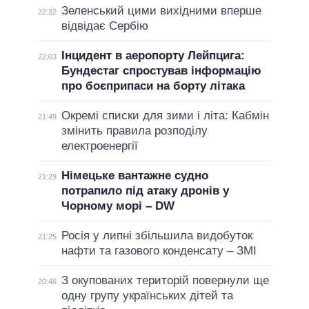
Зеленський цими вихідними вперше
22:32
відвідає Сербію
Інцидент в аеропорту Лейпцига:
22:03
Бундестаг спростував інформацію
про боєприпаси на борту літака
Окремі списки для зими і літа: Кабмін
21:49
змінить правила розподілу
електроенергії
Німецьке вантажне судно
21:29
потрапило під атаку дронів у
Чорному морі – DW
Росія у липні збільшила видобуток
21:25
нафти та газового конденсату – ЗМІ
З окупованих територій повернули ще
20:46
одну групу українських дітей та