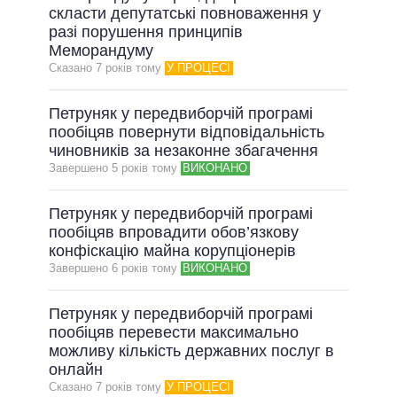
скласти депутатські повноваження у
разі порушення принципів
Меморандуму
Сказано 7 рокiв тому
У ПРОЦЕСІ
Петруняк у передвиборчій програмі
пообіцяв повернути відповідальність
чиновників за незаконне збагачення
Завершено 5 рокiв тому
ВИКОНАНО
Петруняк у передвиборчій програмі
пообіцяв впровадити обов’язкову
конфіскацію майна корупціонерів
Завершено 6 рокiв тому
ВИКОНАНО
Петруняк у передвиборчій програмі
пообіцяв перевести максимально
можливу кількість державних послуг в
онлайн
Сказано 7 рокiв тому
У ПРОЦЕСІ