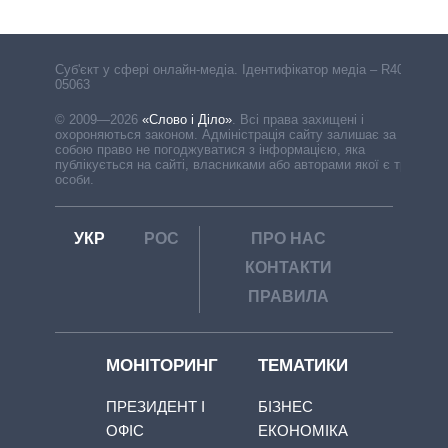
Cуб'єкт у сфері онлайн-медіа. Ідентифікатор медіа – R40-
05063
© 2009—2026
«Слово і Діло»
.
Всі права захищені і
охороняються законом. Адміністрація сайту залишає за
собою право не погоджуватися з інформацією, яка
публікується на сайті, власниками або авторами якої є треті
особи.
УКР
РОС
ПРО НАС
КОНТАКТИ
ПРАВИЛА
МОНІТОРИНГ
ТЕМАТИКИ
ПРЕЗИДЕНТ І
БІЗНЕС
ОФІС
ЕКОНОМІКА