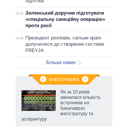
підлітків
Зеленський доручив підготувати
20:41
«спеціальну санкційну операцію»
проти росії
Президент розповів, скільки країн
20:39
долучилися до створення системи
FREYJA
Більше новин
ІНФОГРАФІКА
Як за 10 років
 за
змінилася кількість
асть
вступників на
бакалаврат,
магістратуру та
аспірантуру