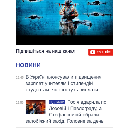
Підпишіться на наш канал
НОВИНИ
В Україні анонсували підвищення
23:45
зарплат учителям і стипендій
студентам: як зростуть виплати
Росія вдарила по
ПІДСУМКИ
22:53
Лозовій і Павлограду, а
Стефанішиній обрали
запобіжний захід. Головне за день