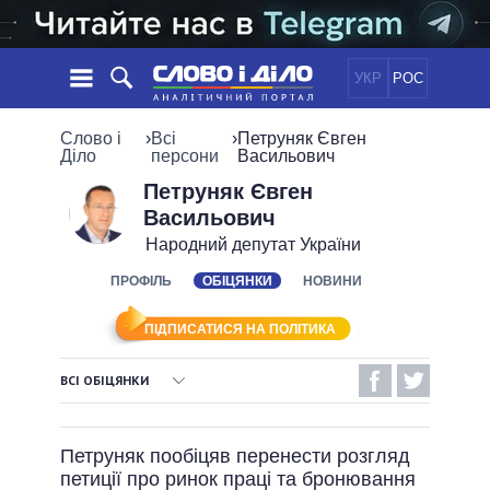
УКР
РОС
НОВИНИ
Слово і
›
Всі
›
Петруняк Євген
Діло
персони
Васильович
ОБIЦЯНКИ
СТРІЧКА
ПОЛІТИКА
Петруняк Євген
Васильович
ПОДІЇ
ЕКОНОМІКА
ПОЛIТИКИ
Народний депутат України
СТАТТІ
СУСПІЛЬСТВО
ІНФОГРАФІКА
ПРОФІЛЬ
ОБІЦЯНКИ
НОВИНИ
ДУМКИ
СВІТ
УСІ ПОЛІТИКИ
ОГЛЯДИ
ПРЕЗИДЕНТ І ОФІС
ВІДЕО
ПІДПИСАТИСЯ НА ПОЛІТИКА
ДАЙДЖЕСТИ
ВЕРХОВНА РАДА
ПІДТРИМАТИ
КАБІНЕТ МІНІСТРІВ
ВСІ ОБІЦЯНКИ
ГОЛОВИ ОБЛАДМІНІСТРАЦІЙ
ВИКОНАНІ ОБІЦЯНКИ
ПОРІВНЯННЯ ПОЛІТИКІВ
МЕРИ МІСТ
Петруняк пообіцяв перенести розгляд
НЕВИКОНАНІ ОБІЦЯНКИ
ВСІ ПЕРСОНИ
петиції про ринок праці та бронювання