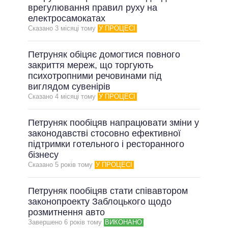
врегулювання правил руху на
електросамокатах
Сказано 3 мiсяцi тому
У ПРОЦЕСІ
Петруняк обіцяє домогтися повного
закриття мереж, що торгують
психотропними речовинами під
виглядом сувенірів
Сказано 4 мiсяцi тому
У ПРОЦЕСІ
Петруняк пообіцяв напрацювати зміни у
законодавстві стосовно ефективної
підтримки готельного і ресторанного
бізнесу
Сказано 5 рокiв тому
У ПРОЦЕСІ
Петруняк пообіцяв стати співавтором
законопроекту Заблоцького щодо
розмитнення авто
Завершено 6 рокiв тому
ВИКОНАНО