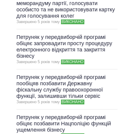
меморандуму партії, голосувати
особисто та не використовувати картку
для голосування колег
Завершено 5 рокiв тому
ВИКОНАНО
Петруняк у передвиборчій програмі
обіцяє запровадити просту процедуру
електронного відкриття та закриття
бізнесу
Завершено 5 рокiв тому
ВИКОНАНО
Петруняк у передвиборчій програмі
пообіцяв позбавити Державну
фіскальну службу правоохоронної
функції, залишивши тільки сервіс
Завершено 5 рокiв тому
ВИКОНАНО
Петруняк у передвиборчій програмі
обіцяє позбавити Нацполіцію функцій
ущемлення бізнесу