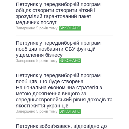
Петруняк у передвиборчій програмі
обіцяє створити створити чіткий і
зрозумілий гарантований пакет
медичних послуг
Завершено 5 рокiв тому
ВИКОНАНО
Петруняк у передвиборчій програмі
пообіцяв позбавити СБУ функцій
ущемлення бізнесу
Завершено 5 рокiв тому
ВИКОНАНО
Петруняк у передвиборчій програмі
пообіцяв, що буде створена
Національна економічна стратегія з
метою досягнення вищого за
середньоєвропейський рівня доходів та
якості життя українців
Завершено 5 рокiв тому
ВИКОНАНО
Петруняк зобов'язався, відповідно до