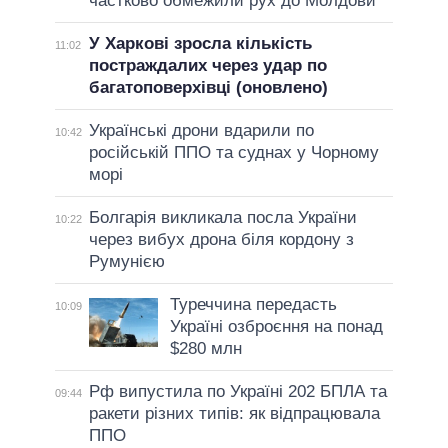
частково обмежили рух до Молдови
У Харкові зросла кількість
11:02
постраждалих через удар по
багатоповерхівці (оновлено)
Українські дрони вдарили по
10:42
російській ППО та суднах у Чорному
морі
Болгарія викликала посла України
10:22
через вибух дрона біля кордону з
Румунією
Туреччина передасть
10:09
Україні озброєння на понад
$280 млн
Рф випустила по Україні 202 БПЛА та
09:44
ракети різних типів: як відпрацювала
ППО