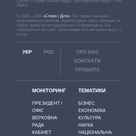
Cуб'єкт у сфері онлайн-медіа. Ідентифікатор медіа – R40-
05063
© 2009—2026
«Слово і Діло»
.
Всі права захищені і
охороняються законом. Адміністрація сайту залишає за
собою право не погоджуватися з інформацією, яка
публікується на сайті, власниками або авторами якої є треті
особи.
УКР
РОС
ПРО НАС
КОНТАКТИ
ПРАВИЛА
МОНІТОРИНГ
ТЕМАТИКИ
ПРЕЗИДЕНТ І
БІЗНЕС
ОФІС
ЕКОНОМІКА
ВЕРХОВНА
КУЛЬТУРА
РАДА
НАУКА
КАБІНЕТ
НАЦІОНАЛЬНА