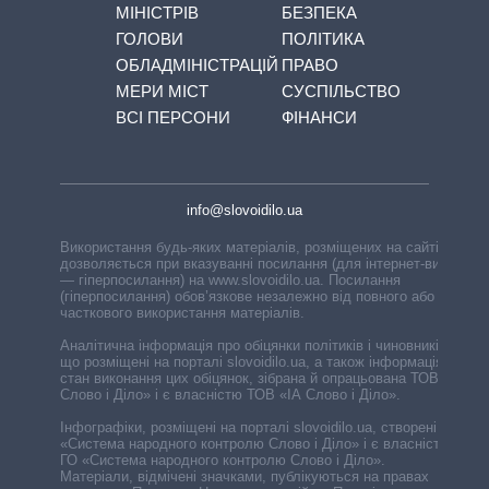
МІНІСТРІВ
БЕЗПЕКА
ГОЛОВИ
ПОЛІТИКА
ОБЛАДМІНІСТРАЦІЙ
ПРАВО
МЕРИ МІСТ
СУСПІЛЬСТВО
ВСІ ПЕРСОНИ
ФІНАНСИ
info@slovoidilo.ua
Використання будь-яких матеріалів, розміщених на сайті,
дозволяється при вказуванні посилання (для інтернет-видань
— гіперпосилання) на www.slovoidilo.ua. Посилання
(гіперпосилання) обов’язкове незалежно від повного або
часткового використання матеріалів.
Аналітична інформація про обіцянки політиків і чиновників,
що розміщені на порталі slovoidilo.ua, а також інформація про
стан виконання цих обіцянок, зібрана й опрацьована ТОВ «ІА
Слово і Діло» і є власністю ТОВ «ІА Слово і Діло».
Інфографіки, розміщені на порталі slovoidilo.ua, створені ГО
«Система народного контролю Слово і Діло» і є власністю
ГО «Система народного контролю Слово і Діло».
Матеріали, відмічені значками, публікуються на правах