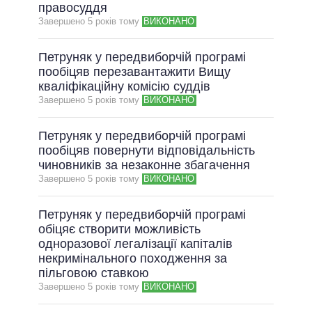
ОБІЦЯНКИ У ПРОЦЕСІ
правосуддя
Завершено 5 рокiв тому
ВИКОНАНО
ВСІ ОБІЦЯНКИ
АРХІВНІ ОБІЦЯНКИ
Петруняк у передвиборчій програмі
пообіцяв перезавантажити Вищу
кваліфікаційну комісію суддів
Завершено 5 рокiв тому
ВИКОНАНО
Петруняк у передвиборчій програмі
пообіцяв повернути відповідальність
чиновників за незаконне збагачення
Завершено 5 рокiв тому
ВИКОНАНО
Петруняк у передвиборчій програмі
обіцяє створити можливість
одноразової легалізації капіталів
некримінального походження за
пільговою ставкою
Завершено 5 рокiв тому
ВИКОНАНО