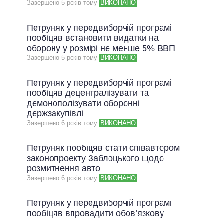
Завершено 5 рокiв тому
ВИКОНАНО
Петруняк у передвиборчій програмі
пообіцяв встановити видатки на
оборону у розмірі не менше 5% ВВП
Завершено 5 рокiв тому
ВИКОНАНО
Петруняк у передвиборчій програмі
пообіцяв децентралізувати та
демонополізувати оборонні
держзакупівлі
Завершено 6 рокiв тому
ВИКОНАНО
Петруняк пообіцяв стати співавтором
законопроекту Заблоцького щодо
розмитнення авто
Завершено 6 рокiв тому
ВИКОНАНО
Петруняк у передвиборчій програмі
пообіцяв впровадити обов’язкову