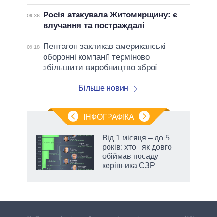
Росія атакувала Житомирщину: є
09:36
влучання та постраждалі
Пентагон закликав американські
09:18
оборонні компанії терміново
збільшити виробництво зброї
Більше новин
ІНФОГРАФІКА
Від 1 місяця – до 5
 за
років: хто і як довго
асть
обіймав посаду
керівника СЗР
аспі