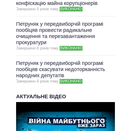
конфіскацію майна корупціонерів
Завершено 6 рокiв тому
ВИКОНАНО
Петруняк у передвиборчій програмі
пообіцяв провести радикальне
очищення та перезавантаження
прокуратури
Завершено 6 рокiв тому
ВИКОНАНО
Петруняк у передвиборчій програмі
пообіцяв скасувати недоторканність
народних депутатів
Завершено 6 рокiв тому
ВИКОНАНО
АКТУАЛЬНЕ ВІДЕО