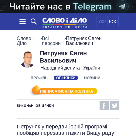
УКР
РОС
НОВИНИ
Слово і
›
Всі
›
Петруняк Євген
Діло
персони
Васильович
ОБIЦЯНКИ
СТРІЧКА
ПОЛІТИКА
Петруняк Євген
Васильович
ПОДІЇ
ЕКОНОМІКА
ПОЛIТИКИ
Народний депутат України
СТАТТІ
СУСПІЛЬСТВО
ІНФОГРАФІКА
ПРОФІЛЬ
ОБІЦЯНКИ
НОВИНИ
ДУМКИ
СВІТ
УСІ ПОЛІТИКИ
ОГЛЯДИ
ПРЕЗИДЕНТ І ОФІС
ВІДЕО
ПІДПИСАТИСЯ НА ПОЛІТИКА
ДАЙДЖЕСТИ
ВЕРХОВНА РАДА
ПІДТРИМАТИ
КАБІНЕТ МІНІСТРІВ
ВИКОНАНІ ОБІЦЯНКИ
ГОЛОВИ ОБЛАДМІНІСТРАЦІЙ
ВИКОНАНІ ОБІЦЯНКИ
ПОРІВНЯННЯ ПОЛІТИКІВ
МЕРИ МІСТ
Петруняк у передвиборчій програмі
НЕВИКОНАНІ ОБІЦЯНКИ
ВСІ ПЕРСОНИ
пообіцяв перезавантажити Вищу раду