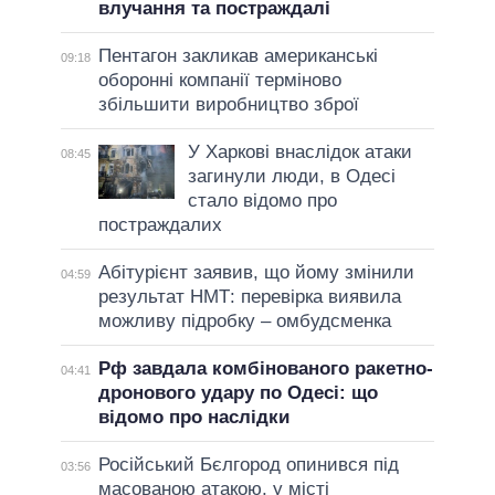
влучання та постраждалі
Пентагон закликав американські
09:18
оборонні компанії терміново
збільшити виробництво зброї
У Харкові внаслідок атаки
08:45
загинули люди, в Одесі
стало відомо про
постраждалих
Абітурієнт заявив, що йому змінили
04:59
результат НМТ: перевірка виявила
можливу підробку – омбудсменка
Рф завдала комбінованого ракетно-
04:41
дронового удару по Одесі: що
відомо про наслідки
Російський Бєлгород опинився під
03:56
масованою атакою, у місті