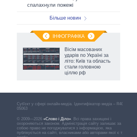
спалахнули пожежі
Більше новин
ІНФОГРАФІКА
жет
Вісім масованих
ударів по Україні за
ків
літо: Київ та область
стали головною
ціллю рф
Cуб'єкт у сфері онлайн-медіа. Ідентифікатор медіа – R40-
05063
© 2009—2026
«Слово і Діло»
.
Всі права захищені і
охороняються законом. Адміністрація сайту залишає за
собою право не погоджуватися з інформацією, яка
публікується на сайті, власниками або авторами якої є треті