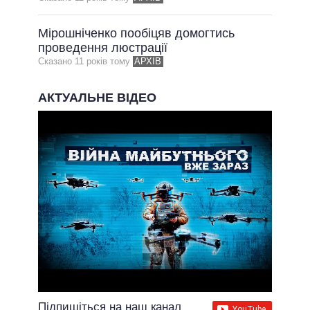
ВСІ ОБІЦЯНКИ
Мірошніченко пообіцяв домогтись
АРХІВНІ ОБІЦЯНКИ
проведення люстрації
Сказано 11 рокiв тому
АРХІВ
АКТУАЛЬНЕ ВІДЕО
Підпишіться на наш канал