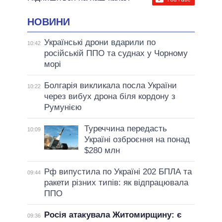
НОВИНИ
Українські дрони вдарили по
10:42
російській ППО та суднах у Чорному
морі
Болгарія викликала посла України
10:22
через вибух дрона біля кордону з
Румунією
Туреччина передасть
10:09
Україні озброєння на понад
$280 млн
Рф випустила по Україні 202 БПЛА та
09:44
ракети різних типів: як відпрацювала
ППО
Росія атакувала Житомирщину: є
09:36