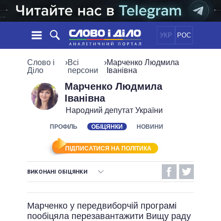
УКР
РОС
НОВИНИ
Слово і
›
Всі
›
Марченко Людмила
Діло
персони
Іванівна
ОБIЦЯНКИ
СТРІЧКА
ПОЛІТИКА
Марченко Людмила
Іванівна
ПОДІЇ
ЕКОНОМІКА
ПОЛIТИКИ
Народний депутат України
СТАТТІ
СУСПІЛЬСТВО
ІНФОГРАФІКА
ПРОФІЛЬ
ОБІЦЯНКИ
НОВИНИ
ДУМКИ
СВІТ
УСІ ПОЛІТИКИ
ОГЛЯДИ
ПРЕЗИДЕНТ І ОФІС
ВІДЕО
ПІДПИСАТИСЯ НА ПОЛІТИКА
ДАЙДЖЕСТИ
ВЕРХОВНА РАДА
ПІДТРИМАТИ
КАБІНЕТ МІНІСТРІВ
ВИКОНАНІ ОБІЦЯНКИ
ГОЛОВИ ОБЛАДМІНІСТРАЦІЙ
ВИКОНАНІ ОБІЦЯНКИ
ПОРІВНЯННЯ ПОЛІТИКІВ
МЕРИ МІСТ
Марченко у передвиборчій програмі
НЕВИКОНАНІ ОБІЦЯНКИ
ВСІ ПЕРСОНИ
пообіцяла перезавантажити Вищу раду