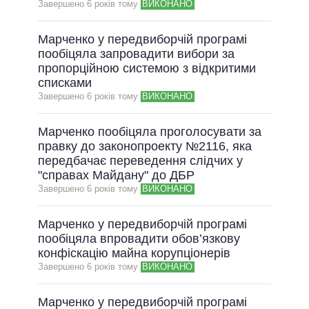
Завершено 6 рокiв тому
ВИКОНАНО
Марченко у передвиборчій програмі
пообіцяла запровадити вибори за
пропорційною системою з відкритими
списками
Завершено 6 рокiв тому
ВИКОНАНО
Марченко пообіцяла проголосувати за
правку до законопроекту №2116, яка
передбачає переведення слідчих у
"справах Майдану" до ДБР
Завершено 6 рокiв тому
ВИКОНАНО
Марченко у передвиборчій програмі
пообіцяла впровадити обов’язкову
конфіскацію майна корупціонерів
Завершено 6 рокiв тому
ВИКОНАНО
Марченко у передвиборчій програмі