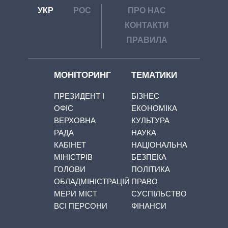
УКР
РОС
ПРО НАС
КОНТАКТИ
ПРАВИЛА
МОНІТОРИНГ
ТЕМАТИКИ
ПРЕЗИДЕНТ І
БІЗНЕС
ОФІС
ЕКОНОМІКА
ВЕРХОВНА
КУЛЬТУРА
РАДА
НАУКА
КАБІНЕТ
НАЦІОНАЛЬНА
МІНІСТРІВ
БЕЗПЕКА
ГОЛОВИ
ПОЛІТИКА
ОБЛАДМІНІСТРАЦІЙ
ПРАВО
МЕРИ МІСТ
СУСПІЛЬСТВО
ВСІ ПЕРСОНИ
ФІНАНСИ