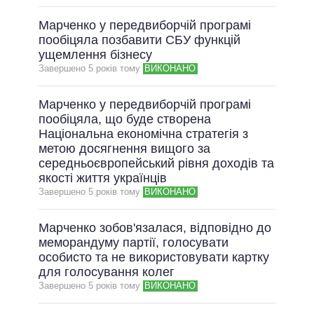
Марченко у передвиборчій програмі
пообіцяла позбавити СБУ функцій
ущемлення бізнесу
Завершено 5 рокiв тому
ВИКОНАНО
Марченко у передвиборчій програмі
пообіцяла, що буде створена
Національна економічна стратегія з
метою досягнення вищого за
середньоєвропейський рівня доходів та
якості життя українців
Завершено 5 рокiв тому
ВИКОНАНО
Марченко зобов'язалася, відповідно до
меморандуму партії, голосувати
особисто та не використовувати картку
для голосування колег
Завершено 5 рокiв тому
ВИКОНАНО