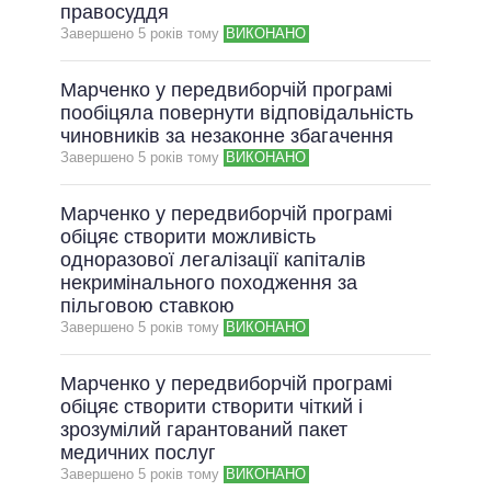
ОБІЦЯНКИ У ПРОЦЕСІ
правосуддя
Завершено 5 рокiв тому
ВИКОНАНО
ВСІ ОБІЦЯНКИ
АРХІВНІ ОБІЦЯНКИ
Марченко у передвиборчій програмі
пообіцяла повернути відповідальність
чиновників за незаконне збагачення
Завершено 5 рокiв тому
ВИКОНАНО
Марченко у передвиборчій програмі
обіцяє створити можливість
одноразової легалізації капіталів
некримінального походження за
пільговою ставкою
Завершено 5 рокiв тому
ВИКОНАНО
Марченко у передвиборчій програмі
обіцяє створити створити чіткий і
зрозумілий гарантований пакет
медичних послуг
Завершено 5 рокiв тому
ВИКОНАНО