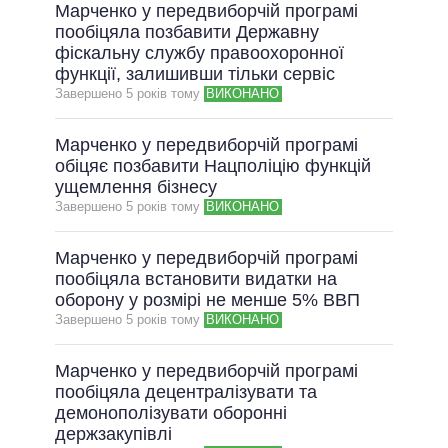
Марченко у передвиборчій програмі
пообіцяла позбавити Державну
фіскальну службу правоохоронної
функції, залишивши тільки сервіс
Завершено 5 рокiв тому
ВИКОНАНО
Марченко у передвиборчій програмі
обіцяє позбавити Нацполіцію функцій
ущемлення бізнесу
Завершено 5 рокiв тому
ВИКОНАНО
Марченко у передвиборчій програмі
пообіцяла встановити видатки на
оборону у розмірі не менше 5% ВВП
Завершено 5 рокiв тому
ВИКОНАНО
Марченко у передвиборчій програмі
пообіцяла децентралізувати та
демонополізувати оборонні
держзакупівлі