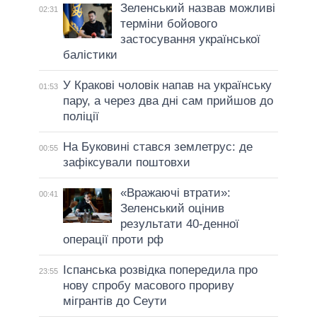
Зеленський назвав можливі
02:31
терміни бойового
застосування української
балістики
У Кракові чоловік напав на українську
01:53
пару, а через два дні сам прийшов до
поліції
На Буковині стався землетрус: де
00:55
зафіксували поштовхи
«Вражаючі втрати»:
00:41
Зеленський оцінив
результати 40-денної
операції проти рф
Іспанська розвідка попередила про
23:55
нову спробу масового прориву
мігрантів до Сеути