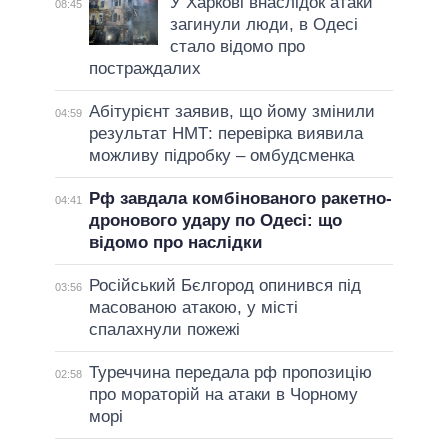
У Харкові внаслідок атаки
08:45
загинули люди, в Одесі
стало відомо про
постраждалих
Абітурієнт заявив, що йому змінили
04:59
результат НМТ: перевірка виявила
можливу підробку – омбудсменка
Рф завдала комбінованого ракетно-
04:41
дронового удару по Одесі: що
відомо про наслідки
Російський Бєлгород опинився під
03:56
масованою атакою, у місті
спалахнули пожежі
Туреччина передала рф пропозицію
02:58
про мораторій на атаки в Чорному
морі