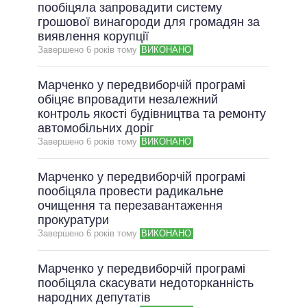
пообіцяла запровадити систему
грошової винагороди для громадян за
виявлення корупції
Завершено 6 рокiв тому
ВИКОНАНО
Марченко у передвиборчій програмі
обіцяє впровадити незалежний
контроль якості будівництва та ремонту
автомобільних доріг
Завершено 6 рокiв тому
ВИКОНАНО
Марченко у передвиборчій програмі
пообіцяла провести радикальне
очищення та перезавантаження
прокуратури
Завершено 6 рокiв тому
ВИКОНАНО
Марченко у передвиборчій програмі
пообіцяла скасувати недоторканність
народних депутатів