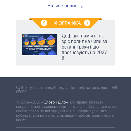
Більше новин
ІНФОГРАФІКА
 5
Дефіцит пам’яті: як
вго
зріс попит на чипи за
останні роки і що
прогнозують на 2027-
й
Cуб'єкт у сфері онлайн-медіа. Ідентифікатор медіа – R40-
05063
© 2009—2026
«Слово і Діло»
.
Всі права захищені і
охороняються законом. Адміністрація сайту залишає за
собою право не погоджуватися з інформацією, яка
публікується на сайті, власниками або авторами якої є треті
особи.