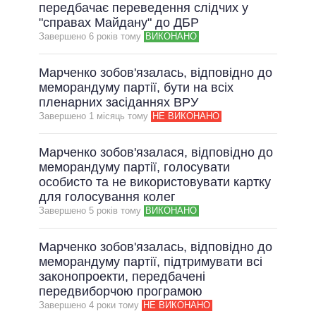
ОБІЦЯНКИ У ПРОЦЕСІ
передбачає переведення слідчих у
"справах Майдану" до ДБР
ВСІ ОБІЦЯНКИ
Завершено 6 рокiв тому
ВИКОНАНО
АРХІВНІ ОБІЦЯНКИ
Марченко зобов'язалась, відповідно до
меморандуму партії, бути на всіх
пленарних засіданнях ВРУ
Завершено 1 мiсяць тому
НЕ ВИКОНАНО
Марченко зобов'язалася, відповідно до
меморандуму партії, голосувати
особисто та не використовувати картку
для голосування колег
Завершено 5 рокiв тому
ВИКОНАНО
Марченко зобов'язалась, відповідно до
меморандуму партії, підтримувати всі
законопроекти, передбачені
передвиборчою програмою
Завершено 4 роки тому
НЕ ВИКОНАНО