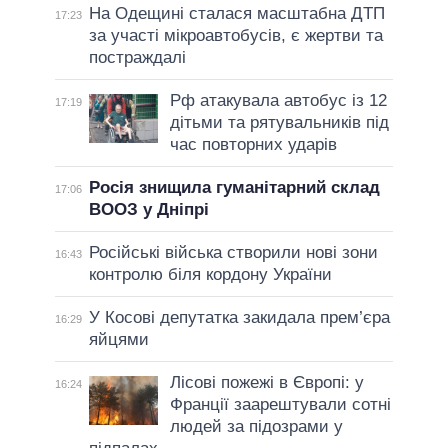
На Одещині сталася масштабна ДТП
17:23
за участі мікроавтобусів, є жертви та
постраждалі
Рф атакувала автобус із 12
17:19
дітьми та рятувальників під
час повторних ударів
Росія знищила гуманітарний склад
17:06
ВООЗ у Дніпрі
Російські війська створили нові зони
16:43
контролю біля кордону України
У Косові депутатка закидала прем’єра
16:29
яйцями
Лісові пожежі в Європі: у
16:24
Франції заарештували сотні
людей за підозрами у