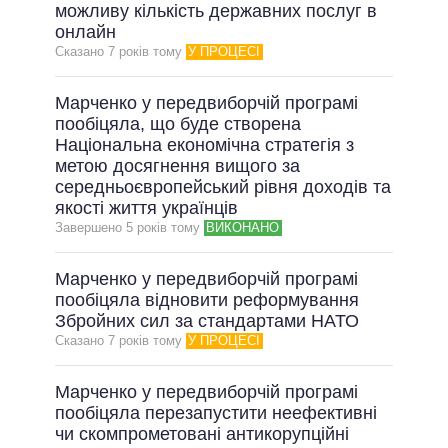
можливу кількість державних послуг в
онлайн
Сказано 7 рокiв тому
У ПРОЦЕСІ
Марченко у передвиборчій програмі
пообіцяла, що буде створена
Національна економічна стратегія з
метою досягнення вищого за
середньоєвропейський рівня доходів та
якості життя українців
Завершено 5 рокiв тому
ВИКОНАНО
Марченко у передвиборчій програмі
пообіцяла відновити реформування
Збройних сил за стандартами НАТО
Сказано 7 рокiв тому
У ПРОЦЕСІ
Марченко у передвиборчій програмі
пообіцяла перезапустити неефективні
чи скомпрометовані антикорупційні