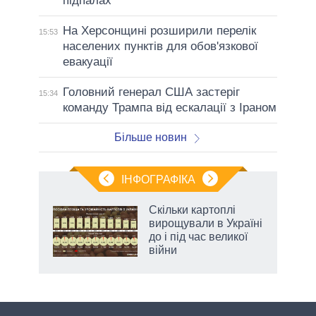
підпалах
На Херсонщині розширили перелік
15:53
населених пунктів для обов'язкової
евакуації
Головний генерал США застеріг
15:34
команду Трампа від ескалації з Іраном
Більше новин
ІНФОГРАФІКА
 як
Скільки картоплі
и за
вирощували в Україні
до і під час великої
2027-
війни