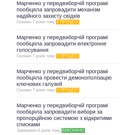
Марченко у передвиборчій програмі
пообіцяла запровадити механізм
надійного захисту свідків
Сказано 7 рокiв тому
У ПРОЦЕСІ
Марченко у передвиборчій програмі
пообіцяла запровадити електронне
голосування
Сказано 7 рокiв тому
У ПРОЦЕСІ
Марченко у передвиборчій програмі
пообіцяла провести демонополізацію
ключових галузей
Сказано 7 рокiв тому
У ПРОЦЕСІ
Марченко у передвиборчій програмі
пообіцяла запровадити вибори за
пропорційною системою з відкритими
списками
Завершено 6 рокiв тому
ВИКОНАНО