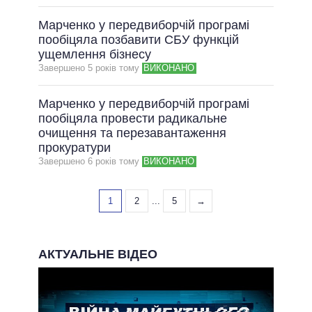
Марченко у передвиборчій програмі
пообіцяла позбавити СБУ функцій
ущемлення бізнесу
Завершено 5 рокiв тому
ВИКОНАНО
Марченко у передвиборчій програмі
пообіцяла провести радикальне
очищення та перезавантаження
прокуратури
Завершено 6 рокiв тому
ВИКОНАНО
1
2
...
5
→
АКТУАЛЬНЕ ВІДЕО