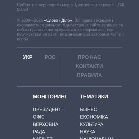
Cуб'єкт у сфері онлайн-медіа. Ідентифікатор медіа – R40-
05063
© 2009—2026
«Слово і Діло»
.
Всі права захищені і
охороняються законом. Адміністрація сайту залишає за
собою право не погоджуватися з інформацією, яка
публікується на сайті, власниками або авторами якої є треті
особи.
УКР
РОС
ПРО НАС
КОНТАКТИ
ПРАВИЛА
МОНІТОРИНГ
ТЕМАТИКИ
ПРЕЗИДЕНТ І
БІЗНЕС
ОФІС
ЕКОНОМІКА
ВЕРХОВНА
КУЛЬТУРА
РАДА
НАУКА