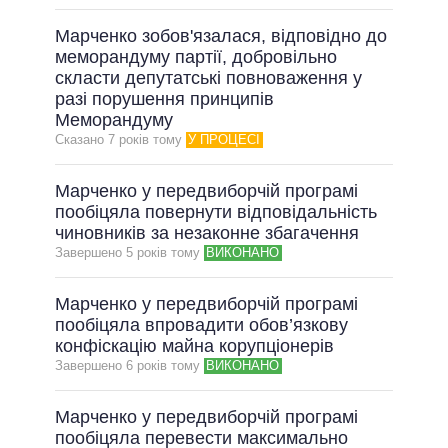
Марченко зобов'язалася, відповідно до
меморандуму партії, добровільно
скласти депутатські повноваження у
разі порушення принципів
Меморандуму
Сказано 7 рокiв тому
У ПРОЦЕСІ
Марченко у передвиборчій програмі
пообіцяла повернути відповідальність
чиновників за незаконне збагачення
Завершено 5 рокiв тому
ВИКОНАНО
Марченко у передвиборчій програмі
пообіцяла впровадити обов’язкову
конфіскацію майна корупціонерів
Завершено 6 рокiв тому
ВИКОНАНО
Марченко у передвиборчій програмі
пообіцяла перевести максимально