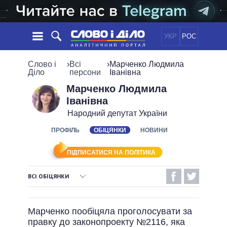
УКР
РОС
НОВИНИ
Слово і
›
Всі
›
Марченко Людмила
Діло
персони
Іванівна
ОБIЦЯНКИ
СТРІЧКА
ПОЛІТИКА
Марченко Людмила
Іванівна
ПОДІЇ
ЕКОНОМІКА
ПОЛIТИКИ
Народний депутат України
СТАТТІ
СУСПІЛЬСТВО
ІНФОГРАФІКА
ПРОФІЛЬ
ОБІЦЯНКИ
НОВИНИ
ДУМКИ
СВІТ
УСІ ПОЛІТИКИ
ОГЛЯДИ
ПРЕЗИДЕНТ І ОФІС
ВІДЕО
ПІДПИСАТИСЯ НА ПОЛІТИКА
ДАЙДЖЕСТИ
ВЕРХОВНА РАДА
ПІДТРИМАТИ
КАБІНЕТ МІНІСТРІВ
ВСІ ОБІЦЯНКИ
ГОЛОВИ ОБЛАДМІНІСТРАЦІЙ
ВИКОНАНІ ОБІЦЯНКИ
ПОРІВНЯННЯ ПОЛІТИКІВ
МЕРИ МІСТ
Марченко пообіцяла проголосувати за
НЕВИКОНАНІ ОБІЦЯНКИ
ВСІ ПЕРСОНИ
правку до законопроекту №2116, яка