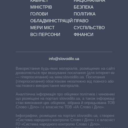
КАБІНЕТ
НАЦІОНАЛЬНА
МІНІСТРІВ
БЕЗПЕКА
ГОЛОВИ
ПОЛІТИКА
ОБЛАДМІНІСТРАЦІЙ
ПРАВО
МЕРИ МІСТ
СУСПІЛЬСТВО
ВСІ ПЕРСОНИ
ФІНАНСИ
info@slovoidilo.ua
Використання будь-яких матеріалів, розміщених на сайті,
дозволяється при вказуванні посилання (для інтернет-видань
— гіперпосилання) на www.slovoidilo.ua. Посилання
(гіперпосилання) обов’язкове незалежно від повного або
часткового використання матеріалів.
Аналітична інформація про обіцянки політиків і чиновників,
що розміщені на порталі slovoidilo.ua, а також інформація про
стан виконання цих обіцянок, зібрана й опрацьована ТОВ «ІА
Слово і Діло» і є власністю ТОВ «ІА Слово і Діло».
Інфографіки, розміщені на порталі slovoidilo.ua, створені ГО
«Система народного контролю Слово і Діло» і є власністю
ГО «Система народного контролю Слово і Діло».