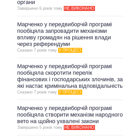
органи
Завершено 6 рокiв тому
НЕ ВИКОНАНО
Марченко у передвиборчій програмі
пообіцяла запровадити механізми
впливу громадян на рішення влади
через референдуми
Сказано 7 рокiв тому
У ПРОЦЕСІ
Марченко у передвиборчій програмі
пообіцяла скоротити перелік
фінансових і господарських злочинів, за
які настає кримінальна відповідальність
Сказано 7 рокiв тому
У ПРОЦЕСІ
Марченко у передвиборчій програмі
пообіцяла створити механізм народного
вето на щойно ухвалені закони
Завершено 5 рокiв тому
НЕ ВИКОНАНО