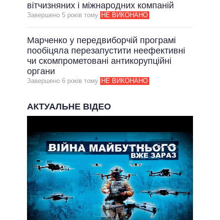
вітчизняних і міжнародних компаній
Завершено 5 рокiв тому
НЕ ВИКОНАНО
Марченко у передвиборчій програмі
пообіцяла перезапустити неефективні
чи скомпрометовані антикорупційні
органи
Завершено 6 рокiв тому
НЕ ВИКОНАНО
АКТУАЛЬНЕ ВІДЕО