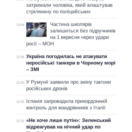
затримали чоловіка, який влаштував
стрілянину по поліцейських
Частина школярів
13:06
залишиться без підручників
на 1 вересня через удари
росії – МОН
Україна погодилась не атакувати
12:46
неросійські танкери в Чорному морі
– ЗМІ
У Румунії заявили про зміну тактики
12:42
російських дронів
Іспанія запровадила прикордонний
12:26
контроль для мандрівників з Італії
«Не хоче лише путін»: Зеленський
12:10
відреагував на нічний удар по