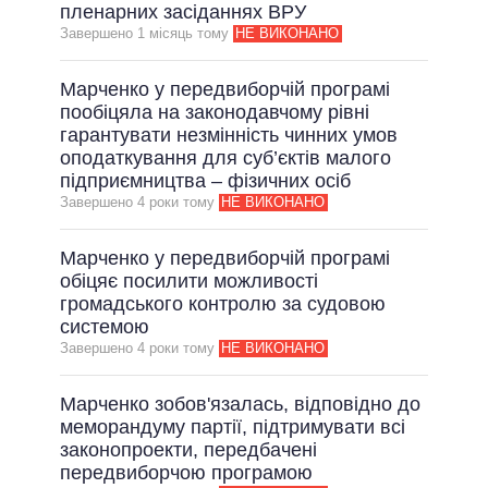
ОБІЦЯНКИ У ПРОЦЕСІ
пленарних засіданнях ВРУ
Завершено 1 мiсяць тому
НЕ ВИКОНАНО
ВСІ ОБІЦЯНКИ
АРХІВНІ ОБІЦЯНКИ
Марченко у передвиборчій програмі
пообіцяла на законодавчому рівні
гарантувати незмінність чинних умов
оподаткування для суб’єктів малого
підприємництва – фізичних осіб
Завершено 4 роки тому
НЕ ВИКОНАНО
Марченко у передвиборчій програмі
обіцяє посилити можливості
громадського контролю за судовою
системою
Завершено 4 роки тому
НЕ ВИКОНАНО
Марченко зобов'язалась, відповідно до
меморандуму партії, підтримувати всі
законопроекти, передбачені
передвиборчою програмою