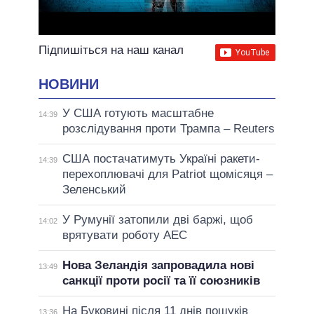
Підпишіться на наш канал
НОВИНИ
У США готують масштабне
14:39
розслідування проти Трампа – Reuters
США постачатимуть Україні ракети-
14:39
перехоплювачі для Patriot щомісяця –
Зеленський
У Румунії затопили дві баржі, щоб
14:02
врятувати роботу АЕС
Нова Зеландія запровадила нові
13:49
санкції проти росії та її союзників
На Буковині після 11 днів пошуків
13:36