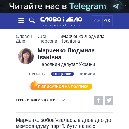
УКР
РОС
НОВИНИ
Слово і
›
Всі
›
Марченко Людмила
Діло
персони
Іванівна
ОБIЦЯНКИ
СТРІЧКА
ПОЛІТИКА
Марченко Людмила
Іванівна
ПОДІЇ
ЕКОНОМІКА
ПОЛIТИКИ
Народний депутат України
СТАТТІ
СУСПІЛЬСТВО
ІНФОГРАФІКА
ПРОФІЛЬ
ОБІЦЯНКИ
НОВИНИ
ДУМКИ
СВІТ
УСІ ПОЛІТИКИ
ОГЛЯДИ
ПРЕЗИДЕНТ І ОФІС
ВІДЕО
ПІДПИСАТИСЯ НА ПОЛІТИКА
ДАЙДЖЕСТИ
ВЕРХОВНА РАДА
ПІДТРИМАТИ
КАБІНЕТ МІНІСТРІВ
НЕВИКОНАНІ ОБІЦЯНКИ
ГОЛОВИ ОБЛАДМІНІСТРАЦІЙ
ВИКОНАНІ ОБІЦЯНКИ
ПОРІВНЯННЯ ПОЛІТИКІВ
МЕРИ МІСТ
Марченко зобов'язалась, відповідно до
НЕВИКОНАНІ ОБІЦЯНКИ
ВСІ ПЕРСОНИ
меморандуму партії, бути на всіх