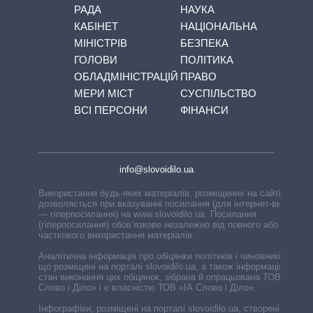
РАДА
НАУКА
КАБІНЕТ
НАЦІОНАЛЬНА
МІНІСТРІВ
БЕЗПЕКА
ГОЛОВИ
ПОЛІТИКА
ОБЛАДМІНІСТРАЦІЙ
ПРАВО
МЕРИ МІСТ
СУСПІЛЬСТВО
ВСІ ПЕРСОНИ
ФІНАНСИ
info@slovoidilo.ua
Використання будь-яких матеріалів, розміщених на сайті,
дозволяється при вказуванні посилання (для інтернет-видань
— гіперпосилання) на www.slovoidilo.ua. Посилання
(гіперпосилання) обов’язкове незалежно від повного або
часткового використання матеріалів.
Аналітична інформація про обіцянки політиків і чиновників,
що розміщені на порталі slovoidilo.ua, а також інформація про
стан виконання цих обіцянок, зібрана й опрацьована ТОВ «ІА
Слово і Діло» і є власністю ТОВ «ІА Слово і Діло».
Інфографіки, розміщені на порталі slovoidilo.ua, створені ГО