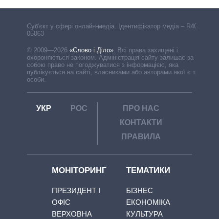
Cуб'єкт у сфері онлайн-медіа. Ідентифікатор медіа – R40-
05063
© 2009—2026
«Слово і Діло»
.
Всі права захищені і
охороняються законом. Адміністрація сайту залишає за
собою право не погоджуватися з інформацією, яка
публікується на сайті, власниками або авторами якої є треті
особи.
УКР
РОС
ПРО НАС
КОНТАКТИ
ПРАВИЛА
МОНІТОРИНГ
ТЕМАТИКИ
ПРЕЗИДЕНТ І
БІЗНЕС
ОФІС
ЕКОНОМІКА
ВЕРХОВНА
КУЛЬТУРА