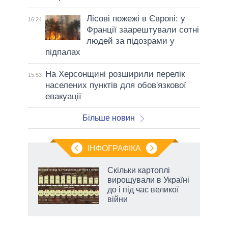
Лісові пожежі в Європі: у
16:24
Франції заарештували сотні
людей за підозрами у
підпалах
На Херсонщині розширили перелік
15:53
населених пунктів для обов'язкової
евакуації
Більше новин
ІНФОГРАФІКА
жет
Скільки картоплі
вирощували в Україні
ків
до і під час великої
війни