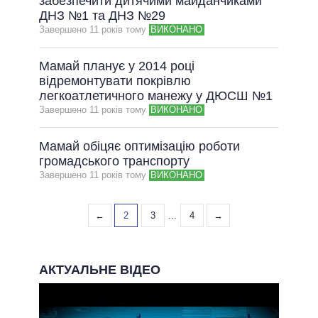
забезпечити дитячими майданчиками
ДНЗ №1 та ДНЗ №29
Завершено 11 рокiв тому
ВИКОНАНО
Мамай планує у 2014 році
відремонтувати покрівлю
легкоатлетичного манежу у ДЮСШ №1
Завершено 11 рокiв тому
ВИКОНАНО
Мамай обіцяє оптимізацію роботи
громадського транспорту
Завершено 11 рокiв тому
ВИКОНАНО
←
2
3
...
4
→
АКТУАЛЬНЕ ВІДЕО