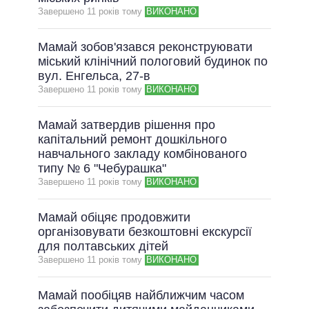
Завершено 11 рокiв тому
ВИКОНАНО
Мамай зобов'язався реконструювати
міський клінічний пологовий будинок по
вул. Енгельса, 27-в
Завершено 11 рокiв тому
ВИКОНАНО
Мамай затвердив рішення про
капітальний ремонт дошкільного
навчального закладу комбінованого
типу № 6 "Чебурашка"
Завершено 11 рокiв тому
ВИКОНАНО
Мамай обіцяє продовжити
організовувати безкоштовні екскурсії
для полтавських дітей
Завершено 11 рокiв тому
ВИКОНАНО
Мамай пообіцяв найближчим часом