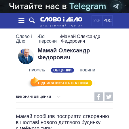
УКР
РОС
НОВИНИ
Слово і
›
Всі
›
Мамай Олександр
Діло
персони
Федорович
ОБIЦЯНКИ
СТРІЧКА
ПОЛІТИКА
Мамай Олександр
Федорович
ПОДІЇ
ЕКОНОМІКА
ПОЛIТИКИ
СТАТТІ
СУСПІЛЬСТВО
ПРОФІЛЬ
ОБІЦЯНКИ
НОВИНИ
ІНФОГРАФІКА
ДУМКИ
СВІТ
УСІ ПОЛІТИКИ
ОГЛЯДИ
ПРЕЗИДЕНТ І ОФІС
ПІДПИСАТИСЯ НА ПОЛІТИКА
ВІДЕО
ДАЙДЖЕСТИ
ВЕРХОВНА РАДА
ВИКОНАНІ ОБІЦЯНКИ
ПІДТРИМАТИ
КАБІНЕТ МІНІСТРІВ
ВИКОНАНІ ОБІЦЯНКИ
ГОЛОВИ ОБЛАДМІНІСТРАЦІЙ
ПОРІВНЯННЯ ПОЛІТИКІВ
Мамай пообіцяв посприяти створенню
МЕРИ МІСТ
НЕВИКОНАНІ ОБІЦЯНКИ
в Полтаві нового дитячого будинку
ВСІ ПЕРСОНИ
ОБІЦЯНКИ У ПРОЦЕСІ
сімейного типу