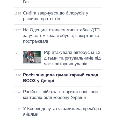
Газі
Сибіга звернувся до білорусів у
17:56
річницю протестів
На Одещині сталася масштабна ДТП
17:23
за участі мікроавтобусів, є жертви та
постраждалі
Рф атакувала автобус із 12
17:19
дітьми та рятувальників під
час повторних ударів
Росія знищила гуманітарний склад
17:06
ВООЗ у Дніпрі
Російські війська створили нові зони
16:43
контролю біля кордону України
У Косові депутатка закидала прем’єра
16:29
яйцями