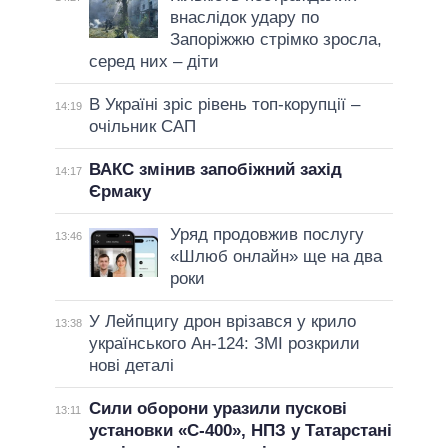
внаслідок удару по
Запоріжжю стрімко зросла,
серед них – діти
В Україні зріс рівень топ-корупції –
14:19
очільник САП
ВАКС змінив запобіжний захід
14:17
Єрмаку
Уряд продовжив послугу
13:46
«Шлюб онлайн» ще на два
роки
У Лейпцигу дрон врізався у крило
13:38
українського Ан-124: ЗМІ розкрили
нові деталі
Сили оборони уразили пускові
13:11
установки «С-400», НПЗ у Татарстані