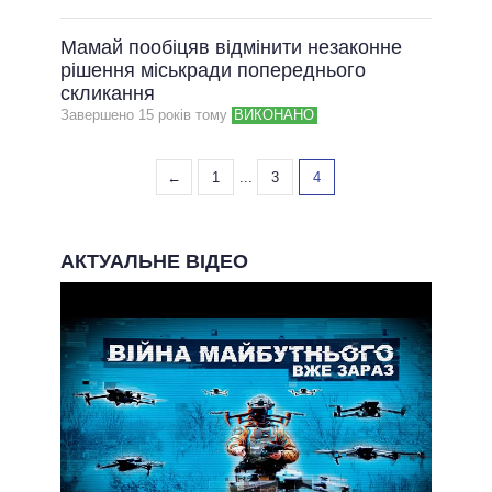
Мамай пообіцяв відмінити незаконне
рішення міськради попереднього
скликання
Завершено 15 рокiв тому
ВИКОНАНО
←
1
...
3
4
АКТУАЛЬНЕ ВІДЕО