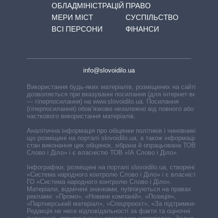
ОБЛАДМІНІСТРАЦІЙ
ПРАВО
МЕРИ МІСТ
СУСПІЛЬСТВО
ВСІ ПЕРСОНИ
ФІНАНСИ
info@slovoidilo.ua
Використання будь-яких матеріалів, розміщених на сайті,
дозволяється при вказуванні посилання (для інтернет-видань
— гіперпосилання) на www.slovoidilo.ua. Посилання
(гіперпосилання) обов’язкове незалежно від повного або
часткового використання матеріалів.
Аналітична інформація про обіцянки політиків і чиновників,
що розміщені на порталі slovoidilo.ua, а також інформація про
стан виконання цих обіцянок, зібрана й опрацьована ТОВ «ІА
Слово і Діло» і є власністю ТОВ «ІА Слово і Діло».
Інфографіки, розміщені на порталі slovoidilo.ua, створені ГО
«Система народного контролю Слово і Діло» і є власністю
ГО «Система народного контролю Слово і Діло».
Матеріали, відмічені значками, публікуються на правах
реклами: «Промо», «Новини компаній», «Позиція»,
«Партнерський матеріал», «Спецпроєкт», «За підтримки».
Редакція не несе відповідальності за факти та оціночні