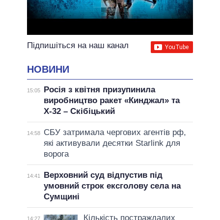
Підпишіться на наш канал
НОВИНИ
Росія з квітня призупинила
15:05
виробництво ракет «Кинджал» та
Х-32 – Скібіцький
СБУ затримала чергових агентів рф,
14:58
які активували десятки Starlink для
ворога
Верховний суд відпустив під
14:41
умовний строк ексголову села на
Сумщині
Кількість постраждалих
14:27