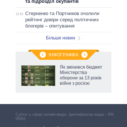
та підрозділ окупантів
Стерненко та Портников очолили
12:52
рейтинг довіри серед політичних
блогерів – опитування
Більше новин
ІНФОГРАФІКА
Як змінився бюджет
раїні
Міністерства
ої
оборони за 13 років
війни з росією
Cуб'єкт у сфері онлайн-медіа. Ідентифікатор медіа – R40-
05063