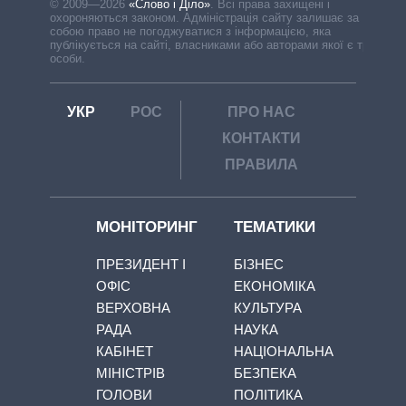
© 2009—2026
«Слово і Діло»
.
Всі права захищені і
охороняються законом. Адміністрація сайту залишає за
собою право не погоджуватися з інформацією, яка
публікується на сайті, власниками або авторами якої є треті
особи.
УКР
РОС
ПРО НАС
КОНТАКТИ
ПРАВИЛА
МОНІТОРИНГ
ТЕМАТИКИ
ПРЕЗИДЕНТ І
БІЗНЕС
ОФІС
ЕКОНОМІКА
ВЕРХОВНА
КУЛЬТУРА
РАДА
НАУКА
КАБІНЕТ
НАЦІОНАЛЬНА
МІНІСТРІВ
БЕЗПЕКА
ГОЛОВИ
ПОЛІТИКА