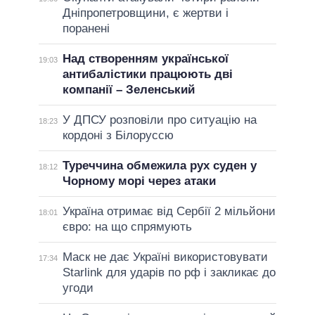
Дніпропетровщини, є жертви і
поранені
Над створенням української
19:03
антибалістики працюють дві
компанії – Зеленський
У ДПСУ розповіли про ситуацію на
18:23
кордоні з Білоруссю
Туреччина обмежила рух суден у
18:12
Чорному морі через атаки
Україна отримає від Сербії 2 мільйони
18:01
євро: на що спрямують
Маск не дає Україні використовувати
17:34
Starlink для ударів по рф і закликає до
угоди