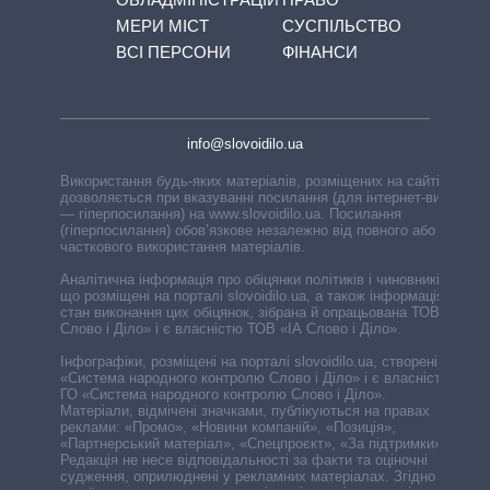
МЕРИ МІСТ
СУСПІЛЬСТВО
ВСІ ПЕРСОНИ
ФІНАНСИ
info@slovoidilo.ua
Використання будь-яких матеріалів, розміщених на сайті,
дозволяється при вказуванні посилання (для інтернет-видань
— гіперпосилання) на www.slovoidilo.ua. Посилання
(гіперпосилання) обов’язкове незалежно від повного або
часткового використання матеріалів.
Аналітична інформація про обіцянки політиків і чиновників,
що розміщені на порталі slovoidilo.ua, а також інформація про
стан виконання цих обіцянок, зібрана й опрацьована ТОВ «ІА
Слово і Діло» і є власністю ТОВ «ІА Слово і Діло».
Інфографіки, розміщені на порталі slovoidilo.ua, створені ГО
«Система народного контролю Слово і Діло» і є власністю
ГО «Система народного контролю Слово і Діло».
Матеріали, відмічені значками, публікуються на правах
реклами: «Промо», «Новини компаній», «Позиція»,
«Партнерський матеріал», «Спецпроєкт», «За підтримки».
Редакція не несе відповідальності за факти та оціночні
судження, оприлюднені у рекламних матеріалах. Згідно з