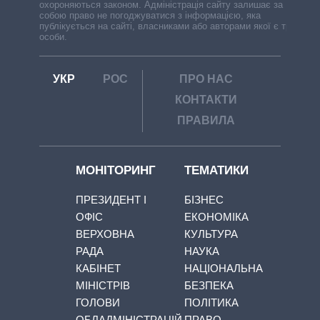
охороняються законом. Адміністрація сайту залишає за
собою право не погоджуватися з інформацією, яка
публікується на сайті, власниками або авторами якої є треті
особи.
УКР
РОС
ПРО НАС
КОНТАКТИ
ПРАВИЛА
МОНІТОРИНГ
ТЕМАТИКИ
ПРЕЗИДЕНТ І
БІЗНЕС
ОФІС
ЕКОНОМІКА
ВЕРХОВНА
КУЛЬТУРА
РАДА
НАУКА
КАБІНЕТ
НАЦІОНАЛЬНА
МІНІСТРІВ
БЕЗПЕКА
ГОЛОВИ
ПОЛІТИКА
ОБЛАДМІНІСТРАЦІЙ
ПРАВО