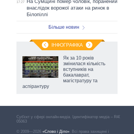
На Сумщині помер чоловік, поранений
17:27
внаслідок ворожої атаки на ринок в
Білопіллі
Більше новин
ІНФОГРАФІКА
 як
Як за 10 років
и за
змінилася кількість
вступників на
2027-
бакалаврат,
магістратуру та
аспірантуру
Cуб'єкт у сфері онлайн-медіа. Ідентифікатор медіа – R40-
05063
© 2009—2026
«Слово і Діло»
.
Всі права захищені і