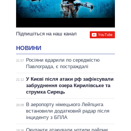
Підпишіться на наш канал
НОВИНИ
Росіяни вдарили по середмістю
21:57
Павлограда, є постраждалі
У Києві після атаки рф зафіксували
21:12
забруднення озера Кирилівське та
струмка Сирець
В аеропорту німецького Лейпцига
20:08
встановили додатковий радар після
інциденту з БПЛА
Окупанти атакували чотири райони
19:36