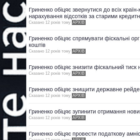
Гриненко обіцяє звернутися до всіх країн
нарахування відсотків за старими кредит
Сказано 12 рокiв тому
АРХІВ
Гриненко обіцяє спрямувати фіскальні о
коштів
Сказано 12 рокiв тому
АРХІВ
Гриненко обіцяє знизити фіскальний тиск 
Сказано 12 рокiв тому
АРХІВ
Гриненко обіцяє знищити державне рейде
Сказано 12 рокiв тому
АРХІВ
Гриненко обіцяє зупинити отримання нови
Сказано 12 рокiв тому
АРХІВ
Гриненко обіцяє провести податкову амніс
Сказано 12 рокiв тому
АРХІВ