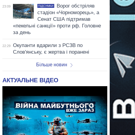
Ворог обстріляв
ПІДСУМКИ
23:09
стадіон «Чорноморець», а
Сенат США підтримав
«пекельні санкції» проти рф. Головне
за день
Окупанти вдарили з РСЗВ по
22:29
Слов'янську, є жертва і поранені
Більше новин
АКТУАЛЬНЕ ВІДЕО