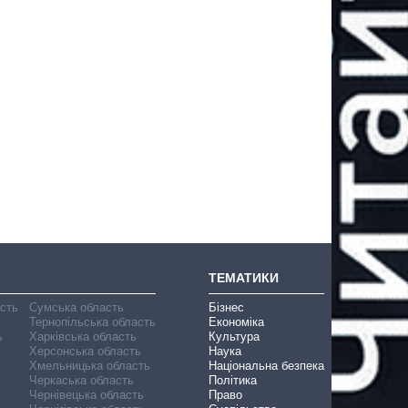
ТЕМАТИКИ
асть
Сумська область
Бізнес
Тернопільська область
Економіка
ь
Харківська область
Культура
Херсонська область
Наука
Хмельницька область
Національна безпека
Черкаська область
Політика
Чернівецька область
Право