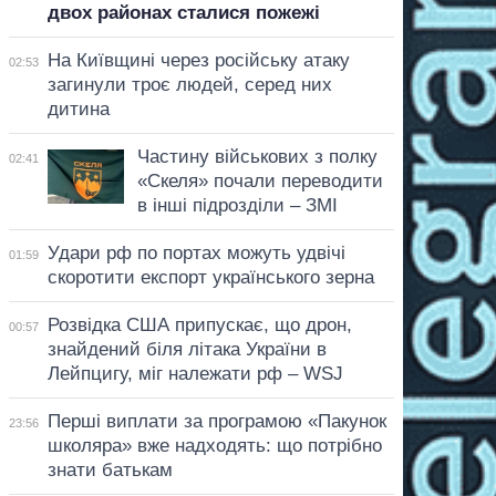
двох районах сталися пожежі
На Київщині через російську атаку
02:53
загинули троє людей, серед них
дитина
Частину військових з полку
02:41
«Скеля» почали переводити
в інші підрозділи – ЗМІ
Удари рф по портах можуть удвічі
01:59
скоротити експорт українського зерна
Розвідка США припускає, що дрон,
00:57
знайдений біля літака України в
Лейпцигу, міг належати рф – WSJ
Перші виплати за програмою «Пакунок
23:56
школяра» вже надходять: що потрібно
знати батькам