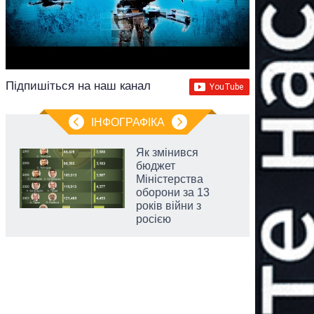
Підпишіться на наш канал
ІНФОГРАФІКА
Як змінився
бюджет
Міністерства
оборони за 13
років війни з
росією