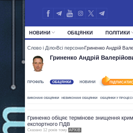
НОВИНИ
ОБIЦЯНКИ
ПОЛIТИКИ
УСІ ПОЛІТИКИ
ПРЕЗИДЕНТ І ОФ
Слово і Діло
›
Всі персони
›
Гриненко Андрій Вал
Гриненко Андрій Валерійов
ПРОФІЛЬ
ОБІЦЯНКИ
НОВИНИ
ПІДПИСАТИС
ВИКОНАНІ ОБІЦЯНКИ
НЕВИКОНАНІ ОБІЦЯНКИ
ОБІЦЯНКИ У ПРОЦЕСІ
Гриненко обіцяє термінове знищення крим
експортного ПДВ
Сказано 12 рокiв тому
АРХІВ