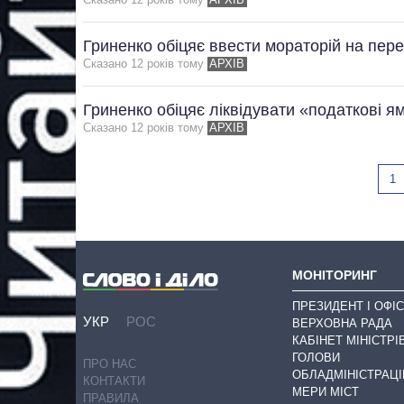
Гриненко обіцяє ввести мораторій на пере
Сказано 12 рокiв тому
АРХІВ
Гриненко обіцяє ліквідувати «податкові я
Сказано 12 рокiв тому
АРХІВ
1
МОНІТОРИНГ
ПРЕЗИДЕНТ І ОФІС
УКР
РОС
ВЕРХОВНА РАДА
КАБІНЕТ МІНІСТРІ
ГОЛОВИ
ПРО НАС
ОБЛАДМІНІСТРАЦІ
КОНТАКТИ
МЕРИ МІСТ
ПРАВИЛА