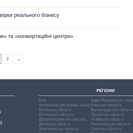
вірки реального бізнесу
ми» та «конвертаційні центри»
2
→
РЕГІОНИ
Київ
Івано-Франківська обл
Автономна республіка Крим
Київська область
Вінницька область
Кіровоградська област
В
Волинська область
Луганська область
Дніпропетровська область
Львівська область
Й
Донецька область
Миколаївська область
Житомирська область
Одеська область