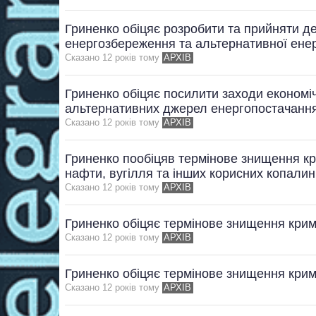
Гриненко обіцяє розробити та прийняти д
енергозбереження та альтернативної ене
Сказано 12 рокiв тому
АРХІВ
Гриненко обіцяє посилити заходи економ
альтернативних джерел енергопостачанн
Сказано 12 рокiв тому
АРХІВ
Гриненко пообіцяв термінове знищення кри
нафти, вугілля та інших корисних копалин
Сказано 12 рокiв тому
АРХІВ
Гриненко обіцяє термінове знищення крим
Сказано 12 рокiв тому
АРХІВ
Гриненко обіцяє термінове знищення крим
Сказано 12 рокiв тому
АРХІВ