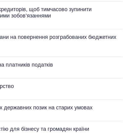
-кредиторів, щоб тимчасово зупинити
ними зобов’язаннями
ргани на повернення розграбованих бюджетних
на платників податків
Від 1 місяця – до 5
років: хто і як
довго обіймав
посаду керівника
рство
СЗР
х державних позик на старих умовах
тію для бізнесу та громадян країни