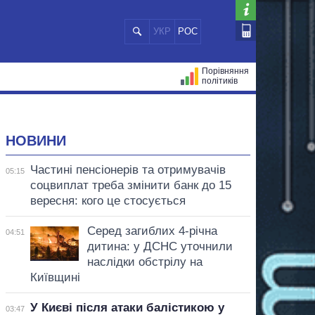
УКР
РОС
Порівняння
політиків
ЦІЙ
МЕРИ МІСТ
ВСІ ПЕРСОНИ
НОВИНИ
Частині пенсіонерів та отримувачів
05:15
соцвиплат треба змінити банк до 15
вересня: кого це стосується
Серед загиблих 4-річна
04:51
дитина: у ДСНС уточнили
наслідки обстрілу на
Київщині
У Києві після атаки балістикою у
03:47