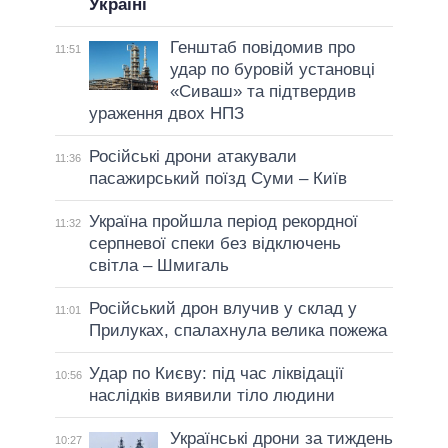
Україні
Генштаб повідомив про
11:51
удар по буровій установці
«Сиваш» та підтвердив
ураження двох НПЗ
Російські дрони атакували
11:36
пасажирський поїзд Суми – Київ
Україна пройшла період рекордної
11:32
серпневої спеки без відключень
світла – Шмигаль
Російський дрон влучив у склад у
11:01
Прилуках, спалахнула велика пожежа
Удар по Києву: під час ліквідації
10:56
наслідків виявили тіло людини
Українські дрони за тиждень
10:27