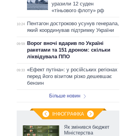
уразили 12 суден
«тіньового флоту» рф
Пентагон достроково усунув генерала,
10:24
який координував підтримку України
Ворог вночі вдарив по Україні
09:59
ракетами та 151 дроном: скільки
ліквідувала ППО
«Ефект путіна»: у російських регіонах
09:33
перед його візитом різко дешевшає
бензин
Більше новин
ІНФОГРАФІКА
Як змінився бюджет
ть
Міністерства