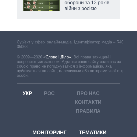
оборони за 13 років
війни з росією
Cуб'єкт у сфері онлайн-медіа. Ідентифікатор медіа – R40-
05063
© 2009—2026
«Слово і Діло»
.
Всі права захищені і
охороняються законом. Адміністрація сайту залишає за
собою право не погоджуватися з інформацією, яка
публікується на сайті, власниками або авторами якої є треті
особи.
УКР
РОС
ПРО НАС
КОНТАКТИ
ПРАВИЛА
МОНІТОРИНГ
ТЕМАТИКИ