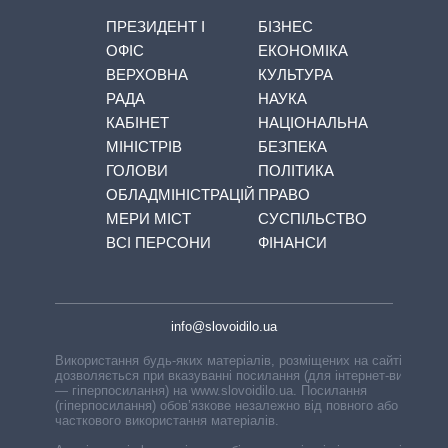
ПРЕЗИДЕНТ І
БІЗНЕС
ОФІС
ЕКОНОМІКА
ВЕРХОВНА
КУЛЬТУРА
РАДА
НАУКА
КАБІНЕТ
НАЦІОНАЛЬНА
МІНІСТРІВ
БЕЗПЕКА
ГОЛОВИ
ПОЛІТИКА
ОБЛАДМІНІСТРАЦІЙ
ПРАВО
МЕРИ МІСТ
СУСПІЛЬСТВО
ВСІ ПЕРСОНИ
ФІНАНСИ
info@slovoidilo.ua
Використання будь-яких матеріалів, розміщених на сайті,
дозволяється при вказуванні посилання (для інтернет-видань
— гіперпосилання) на www.slovoidilo.ua. Посилання
(гіперпосилання) обов’язкове незалежно від повного або
часткового використання матеріалів.