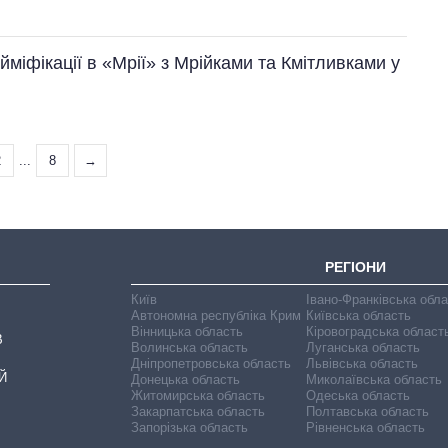
міфікації в «Мрії» з Мрійками та Кмітливками у
2
...
8
→
РЕГІОНИ
Київ
Івано-Франківська обл
Автономна республіка Крим
Київська область
Вінницька область
Кіровоградська област
В
Волинська область
Луганська область
Дніпропетровська область
Львівська область
Й
Донецька область
Миколаївська область
Житомирська область
Одеська область
Закарпатська область
Полтавська область
Запорізька область
Рівненська область