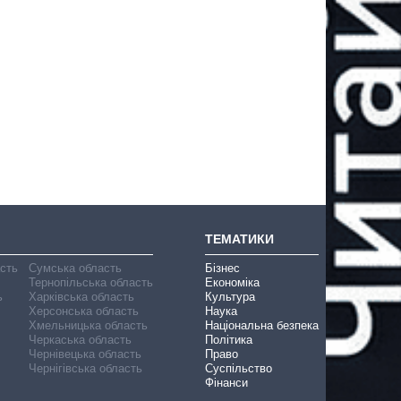
ТЕМАТИКИ
асть
Сумська область
Бізнес
Тернопільська область
Економіка
ь
Харківська область
Культура
Херсонська область
Наука
Хмельницька область
Національна безпека
Черкаська область
Політика
Чернівецька область
Право
Чернігівська область
Суспільство
Фінанси