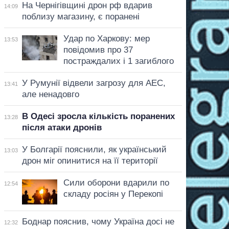
На Чернігівщині дрон рф вдарив
14:09
поблизу магазину, є поранені
Удар по Харкову: мер
13:53
повідомив про 37
постраждалих і 1 загиблого
У Румунії відвели загрозу для АЕС,
13:41
але ненадовго
В Одесі зросла кількість поранених
13:28
після атаки дронів
У Болгарії пояснили, як український
13:03
дрон міг опинитися на її території
Сили оборони вдарили по
12:54
складу росіян у Перекопі
Боднар пояснив, чому Україна досі не
12:32