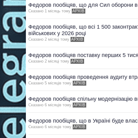
Федоров пообіцяв, що для Сил оборони ви
Сказано 1 мiсяць тому
АРХІВ
Федоров пообіцяв, що всі 1 500 законтра
військових у 2026 році
Сказано 2 мiсяцi тому
АРХІВ
Федоров пообіцяв поставку перших 5 тися
Сказано 2 мiсяцi тому
АРХІВ
Федоров пообіцяв проведення аудиту втр
Сказано 5 мiсяцiв тому
АРХІВ
Федоров пообіцяв спільну модернізацію 
Сказано 6 мiсяцiв тому
АРХІВ
Федоров пообіцяв, що в Україні буде вла
Сказано 6 мiсяцiв тому
АРХІВ