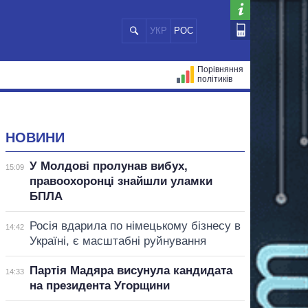
УКР
РОС
Порівняння
політиків
ЦІЙ
МЕРИ МІСТ
ВСІ ПЕРСОНИ
НОВИНИ
У Молдові пролунав вибух,
15:09
правоохоронці знайшли уламки
БПЛА
Росія вдарила по німецькому бізнесу в
14:42
Україні, є масштабні руйнування
Партія Мадяра висунула кандидата
14:33
на президента Угорщини