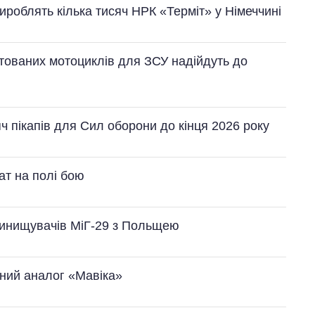
роблять кілька тисяч НРК «Терміт» у Німеччині
ктованих мотоциклів для ЗСУ надійдуть до
ч пікапів для Сил оборони до кінця 2026 року
ат на полі бою
винищувачів МіГ-29 з Польщею
сний аналог «Мавіка»