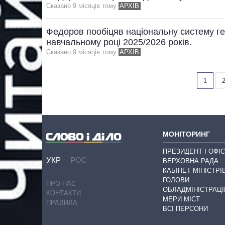
Сказано 9 мiсяцiв тому
АРХІВ
Федоров пообіцяв національну систему гей
навчальному році 2025/2026 років.
Сказано 9 мiсяцiв тому
АРХІВ
1
МОНІТОРИНГ
ПРЕЗИДЕНТ І ОФІС
УКР
РОС
ВЕРХОВНА РАДА
КАБІНЕТ МІНІСТРІ
ГОЛОВИ
ПРО НАС
ОБЛАДМІНІСТРАЦІ
КОНТАКТИ
МЕРИ МІСТ
ПРАВИЛА
ВСІ ПЕРСОНИ