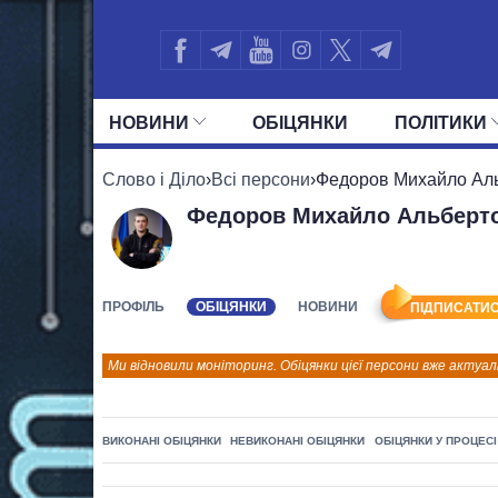
НОВИНИ
ОБIЦЯНКИ
ПОЛIТИКИ
УСІ ПОЛІТИКИ
ПРЕЗИДЕНТ І ОФ
Слово і Діло
›
Всі персони
›
Федоров Михайло Ал
Федоров Михайло Альберт
ПРОФІЛЬ
ОБІЦЯНКИ
НОВИНИ
ПІДПИСАТИС
Ми відновили моніторинг. Обіцянки цієї персони вже актуал
ВИКОНАНІ ОБІЦЯНКИ
НЕВИКОНАНІ ОБІЦЯНКИ
ОБІЦЯНКИ У ПРОЦЕСІ