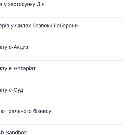
 у застосунку Дія
Від 1 місяця – до 5
років: хто і як
рів у Силах безпеки і оборони
довго обіймав
посаду керівника
СЗР
кту е-Акциз
кту е-Нотаріат
кту е-Суд
ію грального бізнесу
ch Sandbox