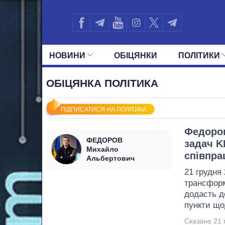
НОВИНИ
ОБIЦЯНКИ
ПОЛIТИКИ
УСІ ПОЛІТИКИ
ПРЕЗИДЕНТ І ОФ
ОБІЦЯНКА ПОЛІТИКА
ПІДПИСАТИСЯ НА ПОЛІТИКА
Федоров
ФЕДОРОВ
задач K
Михайло
співпрац
Альбертович
21 грудня
трансформ
додасть до
пункти щод
Сказано 21 