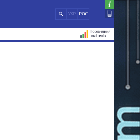
УКР
РОС
Порівняння
політиків
ЦІЙ
МЕРИ МІСТ
ВСІ ПЕРСОНИ