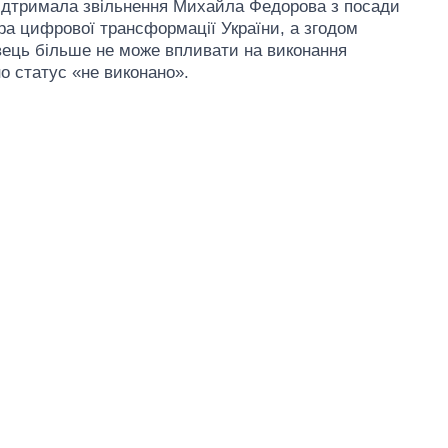
 підтримала звільнення Михайла Федорова з посади
тра цифрової трансформації України, а згодом
вець більше не може впливати на виконання
о статус «не виконано».
Від 1 місяця – до 5
років: хто і як