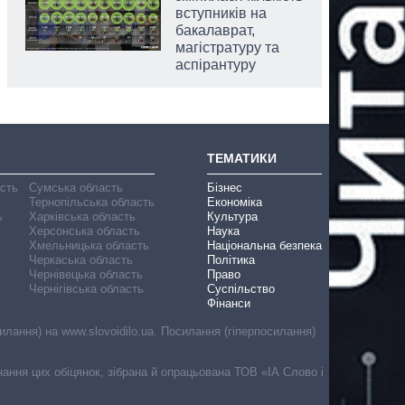
вступників на
бакалаврат,
магістратуру та
аспірантуру
ТЕМАТИКИ
асть
Сумська область
Бізнес
Тернопільська область
Економіка
ь
Харківська область
Культура
Херсонська область
Наука
Хмельницька область
Національна безпека
Черкаська область
Політика
Чернівецька область
Право
Чернігівська область
Суспільство
Фінанси
лання) на www.slovoidilo.ua. Посилання (гіперпосилання)
онання цих обіцянок, зібрана й опрацьована ТОВ «ІА Слово і