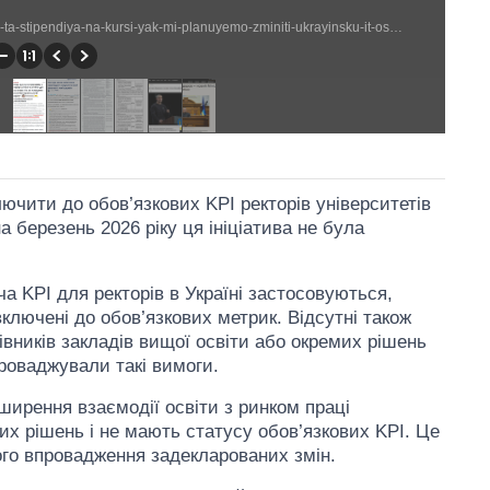
https://mc.today/blogs/nova-shkilna-programa-z-informatiki-ta-stipendiya-na-kursi-yak-mi-planuyemo-zminiti-ukrayinsku-it-osvitu/?fbclid=IwAR1md2jQmdzgWI5-bDZDIomWjiD9-Xi8dexJQfJj9jenpW8LrFIFb5Dj3dw (546 × 1283)
чити до обов’язкових KPI ректорів університетів
на березень 2026 ріку ця ініціатива не була
ча KPI для ректорів в Україні застосовуються,
включені до обов’язкових метрик. Відсутні також
івників закладів вищої освіти або окремих рішень
апроваджували такі вимоги.
зширення взаємодії освіти з ринком праці
их рішень і не мають статусу обов’язкових KPI. Це
ого впровадження задекларованих змін.