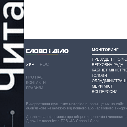
МОНІТОРИНГ
ПРЕЗИДЕНТ І ОФІС
УКР
РОС
ВЕРХОВНА РАДА
КАБІНЕТ МІНІСТРІ
ГОЛОВИ
ПРО НАС
ОБЛАДМІНІСТРАЦІ
КОНТАКТИ
МЕРИ МІСТ
ПРАВИЛА
ВСІ ПЕРСОНИ
Використання будь-яких матеріалів, розміщених на сайті,
обов’язкове незалежно від повного або часткового викори
Аналітична інформація про обіцянки політиків і чиновників
Діло» і є власністю ТОВ «ІА Слово і Діло».