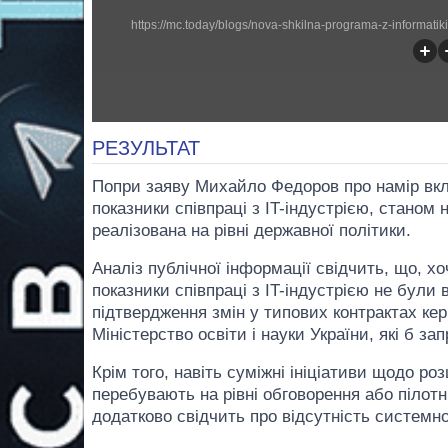
РЕЗУЛЬТАТ
Попри заяву Михайло Федоров про намір вклю
показники співпраці з IT-індустрією, станом 
реалізована на рівні державної політики.
Аналіз публічної інформації свідчить, що, хо
показники співпраці з IT-індустрією не були 
підтвердження змін у типових контрактах кер
Міністерство освіти і науки України, які б з
Крім того, навіть суміжні ініціативи щодо ро
перебувають на рівні обговорення або пілотн
додатково свідчить про відсутність системн