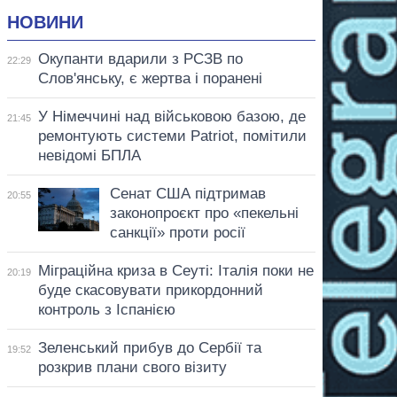
НОВИНИ
Окупанти вдарили з РСЗВ по
22:29
Слов'янську, є жертва і поранені
У Німеччині над військовою базою, де
21:45
ремонтують системи Patriot, помітили
невідомі БПЛА
Сенат США підтримав
20:55
законопроєкт про «пекельні
санкції» проти росії
Міграційна криза в Сеуті: Італія поки не
20:19
буде скасовувати прикордонний
контроль з Іспанією
Зеленський прибув до Сербії та
19:52
розкрив плани свого візиту