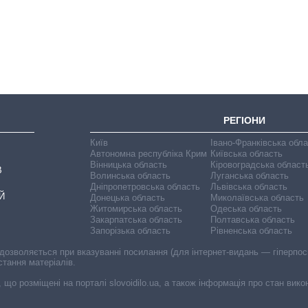
довго обіймав
посаду керівника
СЗР
РЕГІОНИ
Київ
Івано-Франківська обл
Автономна республіка Крим
Київська область
Вінницька область
Кіровоградська област
В
Волинська область
Луганська область
Дніпропетровська область
Львівська область
Й
Донецька область
Миколаївська область
Житомирська область
Одеська область
Закарпатська область
Полтавська область
Запорізька область
Рівненська область
 дозволяється при вказуванні посилання (для інтернет-видань — гіперпоси
стання матеріалів.
, що розміщені на порталі slovoidilo.ua, а також інформація про стан вик