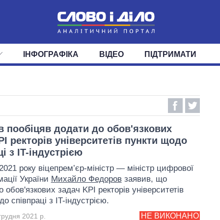
ІНФОГРАФІКА
ВІДЕО
ПІДТРИМАТИ
ІС
СТРІЧКА
ВЕРХОВНА РАДА
ПОДІЇ
СТАТТІ
КАБІНЕТ МІНІСТРІВ
ДУМКИ
ОГЛЯДИ
ГОЛОВИ ОБЛАДМІНІСТРА
ДАЙДЖЕСТИ
ПОЛІТИКА
ДЕПУТАТИ
ЕКОНОМІКА
КОМІТЕТИ
СУСПІЛЬСТВО
ФРАКЦІЇ
ОКРУГИ
СВІТ
 пообіцяв додати до обов'язкових
PI ректорів університетів пункти щодо
і з IT-індустрією
 2021 року віцепрем’єр-міністр — міністр цифрової
ації України
Михайло Федоров
заявив, що
 обов'язкових задач KPI ректорів університетів
о співпраці з IT-індустрією.
НЕ ВИКОНАНО
грудня 2021 р.