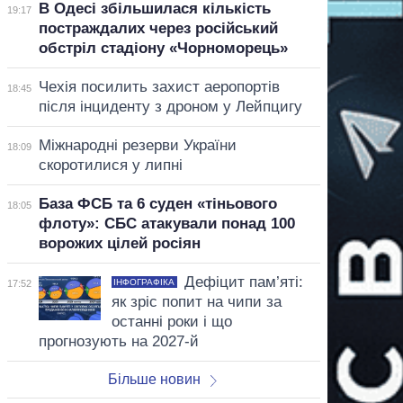
В Одесі збільшилася кількість
19:17
постраждалих через російський
обстріл стадіону «Чорноморець»
Чехія посилить захист аеропортів
18:45
після інциденту з дроном у Лейпцигу
Міжнародні резерви України
18:09
скоротилися у липні
База ФСБ та 6 суден «тіньового
18:05
флоту»: СБС атакували понад 100
ворожих цілей росіян
Дефіцит пам’яті:
ІНФОГРАФІКА
17:52
як зріс попит на чипи за
останні роки і що
прогнозують на 2027-й
Більше новин