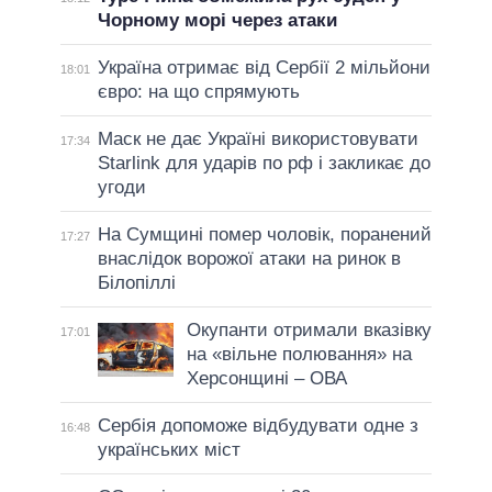
Чорному морі через атаки
Україна отримає від Сербії 2 мільйони
18:01
євро: на що спрямують
Маск не дає Україні використовувати
17:34
Starlink для ударів по рф і закликає до
угоди
На Сумщині помер чоловік, поранений
17:27
внаслідок ворожої атаки на ринок в
Білопіллі
Окупанти отримали вказівку
17:01
на «вільне полювання» на
Херсонщині – ОВА
Сербія допоможе відбудувати одне з
16:48
українських міст