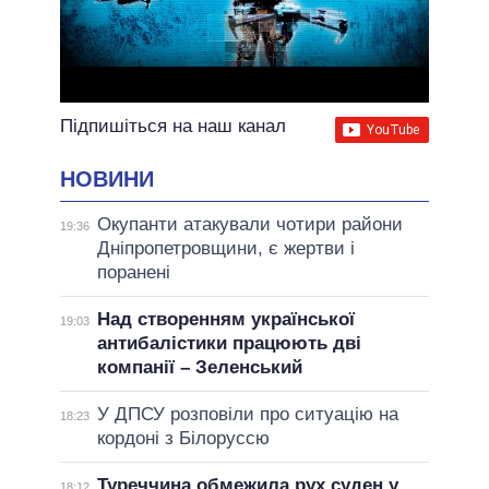
Підпишіться на наш канал
НОВИНИ
Окупанти атакували чотири райони
19:36
Дніпропетровщини, є жертви і
поранені
Над створенням української
19:03
антибалістики працюють дві
компанії – Зеленський
У ДПСУ розповіли про ситуацію на
18:23
кордоні з Білоруссю
Туреччина обмежила рух суден у
18:12