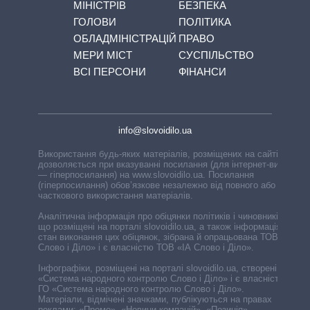
МІНІСТРІВ
БЕЗПЕКА
ГОЛОВИ
ПОЛІТИКА
ОБЛАДМІНІСТРАЦІЙ
ПРАВО
МЕРИ МІСТ
СУСПІЛЬСТВО
ВСІ ПЕРСОНИ
ФІНАНСИ
info@slovoidilo.ua
Використання будь-яких матеріалів, розміщених на сайті,
дозволяється при вказуванні посилання (для інтернет-видань
— гіперпосилання) на www.slovoidilo.ua. Посилання
(гіперпосилання) обов’язкове незалежно від повного або
часткового використання матеріалів.
Аналітична інформація про обіцянки політиків і чиновників,
що розміщені на порталі slovoidilo.ua, а також інформація про
стан виконання цих обіцянок, зібрана й опрацьована ТОВ «ІА
Слово і Діло» і є власністю ТОВ «ІА Слово і Діло».
Інфографіки, розміщені на порталі slovoidilo.ua, створені ГО
«Система народного контролю Слово і Діло» і є власністю
ГО «Система народного контролю Слово і Діло».
Матеріали, відмічені значками, публікуються на правах
реклами: «Промо», «Новини компаній», «Позиція»,