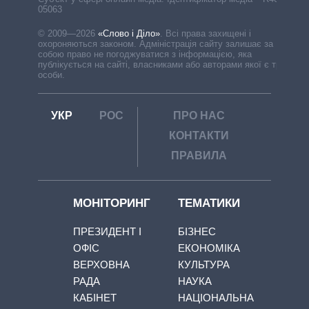
05063
© 2009—2026
«Слово і Діло»
.
Всі права захищені і
охороняються законом. Адміністрація сайту залишає за
собою право не погоджуватися з інформацією, яка
публікується на сайті, власниками або авторами якої є треті
особи.
УКР
РОС
ПРО НАС
КОНТАКТИ
ПРАВИЛА
МОНІТОРИНГ
ТЕМАТИКИ
ПРЕЗИДЕНТ І
БІЗНЕС
ОФІС
ЕКОНОМІКА
ВЕРХОВНА
КУЛЬТУРА
РАДА
НАУКА
КАБІНЕТ
НАЦІОНАЛЬНА