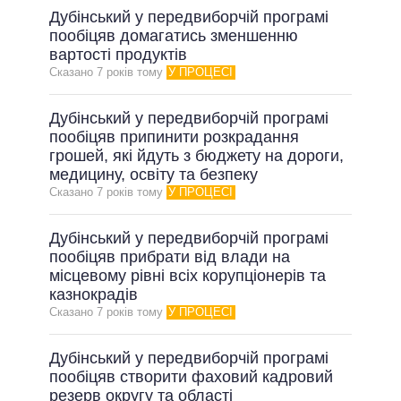
Дубінський у передвиборчій програмі
пообіцяв домагатись зменшенню
вартості продуктів
Сказано 7 рокiв тому
У ПРОЦЕСІ
Дубінський у передвиборчій програмі
пообіцяв припинити розкрадання
грошей, які йдуть з бюджету на дороги,
медицину, освіту та безпеку
Сказано 7 рокiв тому
У ПРОЦЕСІ
Дубінський у передвиборчій програмі
пообіцяв прибрати від влади на
місцевому рівні всіх корупціонерів та
казнокрадів
Сказано 7 рокiв тому
У ПРОЦЕСІ
Дубінський у передвиборчій програмі
пообіцяв створити фаховий кадровий
резерв округу та області