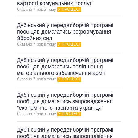
ОБІЦЯНКИ У ПРОЦЕСІ
вартості комунальних послуг
Сказано 7 рокiв тому
У ПРОЦЕСІ
ВСІ ОБІЦЯНКИ
АРХІВНІ ОБІЦЯНКИ
Дубінський у передвиборчій програмі
пообіцяв домагатись реформування
Збройних сил
Сказано 7 рокiв тому
У ПРОЦЕСІ
Дубінський у передвиборчій програмі
пообіцяв домагатись поліпшення
матеріального забезпечення армії
Сказано 7 рокiв тому
У ПРОЦЕСІ
Дубінський у передвиборчій програмі
пообіцяв домагатись запровадження
"економічного паспорта українця"
Сказано 7 рокiв тому
У ПРОЦЕСІ
Дубінський у передвиборчій програмі
пообіцяв домагатись запровадження