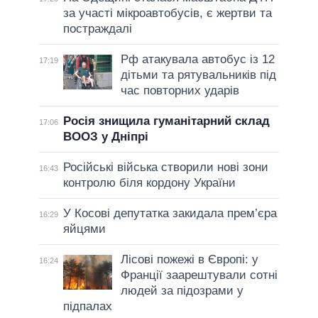
за участі мікроавтобусів, є жертви та
постраждалі
Рф атакувала автобус із 12
17:19
дітьми та рятувальників під
час повторних ударів
Росія знищила гуманітарний склад
17:06
ВООЗ у Дніпрі
Російські війська створили нові зони
16:43
контролю біля кордону України
У Косові депутатка закидала прем’єра
16:29
яйцями
Лісові пожежі в Європі: у
16:24
Франції заарештували сотні
людей за підозрами у
підпалах