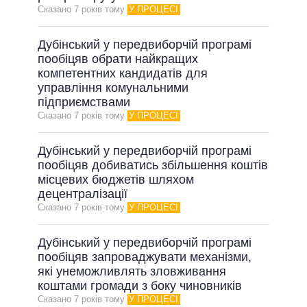
Сказано 7 рокiв тому
У ПРОЦЕСІ
Дубінський у передвиборчій програмі
пообіцяв обрати найкращих
компетентних кандидатів для
управління комунальними
підприємствами
Сказано 7 рокiв тому
У ПРОЦЕСІ
Дубінський у передвиборчій програмі
пообіцяв добиватись збільшення коштів
місцевих бюджетів шляхом
децентралізації
Сказано 7 рокiв тому
У ПРОЦЕСІ
Дубінський у передвиборчій програмі
пообіцяв запроваджувати механізми,
які унеможливлять зловживання
коштами громади з боку чиновників
Сказано 7 рокiв тому
У ПРОЦЕСІ