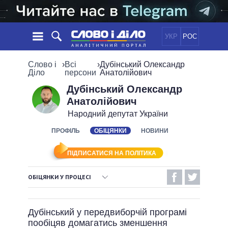
УКР
РОС
НОВИНИ
Слово і
›
Всі
›
Дубінський Олександр
Діло
персони
Анатолійович
ОБIЦЯНКИ
СТРІЧКА
ПОЛІТИКА
Дубінський Олександр
Анатолійович
ПОДІЇ
ЕКОНОМІКА
ПОЛIТИКИ
Народний депутат України
СТАТТІ
СУСПІЛЬСТВО
ІНФОГРАФІКА
ПРОФІЛЬ
ОБІЦЯНКИ
НОВИНИ
ДУМКИ
СВІТ
УСІ ПОЛІТИКИ
ОГЛЯДИ
ПРЕЗИДЕНТ І ОФІС
ВІДЕО
ПІДПИСАТИСЯ НА ПОЛІТИКА
ДАЙДЖЕСТИ
ВЕРХОВНА РАДА
ПІДТРИМАТИ
КАБІНЕТ МІНІСТРІВ
ОБІЦЯНКИ У ПРОЦЕСІ
ГОЛОВИ ОБЛАДМІНІСТРАЦІЙ
ВИКОНАНІ ОБІЦЯНКИ
ПОРІВНЯННЯ ПОЛІТИКІВ
МЕРИ МІСТ
Дубінський у передвиборчій програмі
НЕВИКОНАНІ ОБІЦЯНКИ
ВСІ ПЕРСОНИ
пообіцяв домагатись зменшення