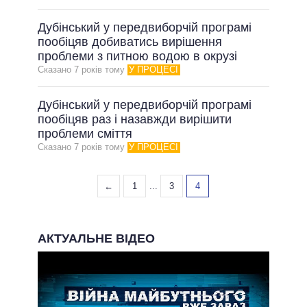
Дубінський у передвиборчій програмі
пообіцяв добиватись вирішення
проблеми з питною водою в окрузі
Сказано 7 рокiв тому
У ПРОЦЕСІ
Дубінський у передвиборчій програмі
пообіцяв раз і назавжди вирішити
проблеми сміття
Сказано 7 рокiв тому
У ПРОЦЕСІ
←
1
...
3
4
АКТУАЛЬНЕ ВІДЕО