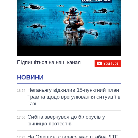
Підпишіться на наш канал
НОВИНИ
Нетаньягу відхилив 15-пунктний план
18:24
Трампа щодо врегулювання ситуації в
Газі
Сибіга звернувся до білорусів у
17:56
річницю протестів
На Одещині сталася масштабна ДТП
17:23