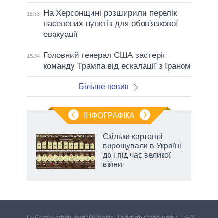
На Херсонщині розширили перелік
15:53
населених пунктів для обов'язкової
евакуації
Головний генерал США застеріг
15:34
команду Трампа від ескалації з Іраном
Більше новин
ІНФОГРАФІКА
Скільки картоплі
ть
вирощували в Україні
до і під час великої
війни
Cуб'єкт у сфері онлайн-медіа. Ідентифікатор медіа – R40-