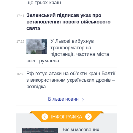
ще трьох країн
Зеленський підписав указ про
17:41
встановлення нового військового
свята
У Львові вибухнув
17:12
транформатор на
підстанції, частина міста
знеструмлена
Рф готує атаки на об’єкти країн Балтії
16:59
з використанням українських дронів –
розвідка
Більше новин
ІНФОГРАФІКА
жет
Вісім масованих