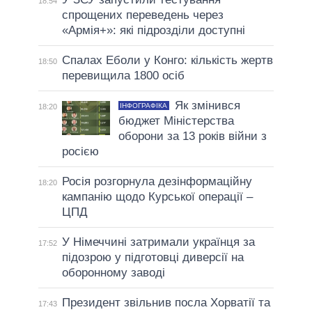
18:54
спрощених переведень через
«Армія+»: які підрозділи доступні
Спалах Еболи у Конго: кількість жертв
18:50
перевищила 1800 осіб
Як змінився
ІНФОГРАФІКА
18:20
бюджет Міністерства
оборони за 13 років війни з
росією
Росія розгорнула дезінформаційну
18:20
кампанію щодо Курської операції –
ЦПД
У Німеччині затримали українця за
17:52
підозрою у підготовці диверсії на
оборонному заводі
Президент звільнив посла Хорватії та
17:43