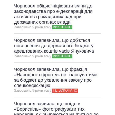
Чорновол обіцяє ініціювати зміни до
законодавства про е-декларації для
активістів громадських рад при
державних органах влади
Завершено 9 рокiв тому
ВИКОНАНО
Чорновол запевнила, що доб'ється
повернення до державного бюджету
арештованих коштів часів Януковича
Завершено 9 рокiв тому
ВИКОНАНО
Чорновол запевнила, що фракція
«Народного фронту» не голосуватиме
за бюджет до ухвалення закону про
спецконфіскацію
Завершено 9 рокiв тому
НЕ ВИКОНАНО
Чорновол заявила, що поїде в
«Бориспіль» фотографувати тих
нардепів, які збираються на футбол до