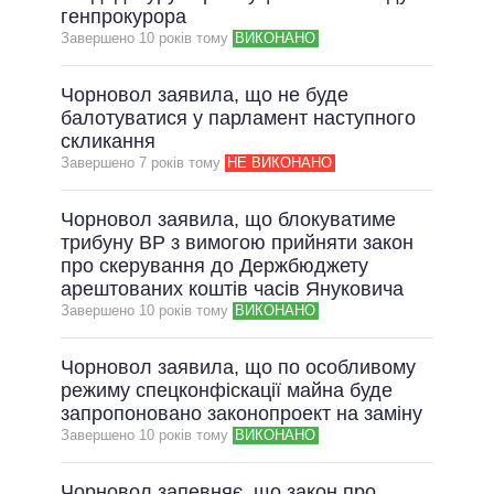
генпрокурора
Завершено 10 рокiв тому
ВИКОНАНО
Чорновол заявила, що не буде
балотуватися у парламент наступного
скликання
Завершено 7 рокiв тому
НЕ ВИКОНАНО
Чорновол заявила, що блокуватиме
трибуну ВР з вимогою прийняти закон
про скерування до Держбюджету
арештованих коштів часів Януковича
Завершено 10 рокiв тому
ВИКОНАНО
Чорновол заявила, що по особливому
режиму спецконфіскації майна буде
запропоновано законопроект на заміну
Завершено 10 рокiв тому
ВИКОНАНО
Чорновол запевняє, що закон про