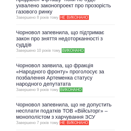
ухвалено законопроект про прозорість
ВСІ ОБІЦЯНКИ
газового ринку
Завершено 8 рокiв тому
НЕ ВИКОНАНО
АРХІВНІ ОБІЦЯНКИ
Чорновол запевнила, що підтримає
закон про зняття недоторканності з
суддів
Завершено 10 рокiв тому
ВИКОНАНО
Чорновол заявила, що фракція
«Народного фронту» проголосує за
позбалення Артеменка статусу
народного депутатата
Завершено 9 рокiв тому
ВИКОНАНО
Чорновол запевнила, що не допустить
несплати податків ТОВ «Війсьторг» –
монополістом з харчування ЗСУ
Завершено 7 рокiв тому
НЕ ВИКОНАНО