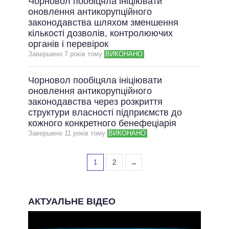
Чорновол пообіцяла ініціювати
оновлення антикорупційного
законодавства шляхом зменшення
кількості дозволів, контролюючих
органів і перевірок
Завершено 7 рокiв тому
ВИКОНАНО
Чорновол пообіцяла ініціювати
оновлення антикорупційного
законодавства через розкриття
структури власності підприємств до
кожного конкретного бенефеціарія
Завершено 11 рокiв тому
ВИКОНАНО
1
2
→
АКТУАЛЬНЕ ВІДЕО