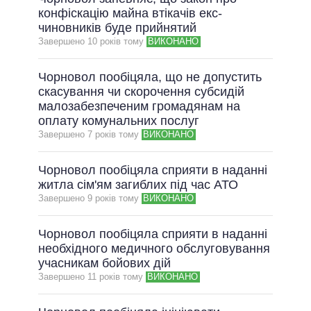
конфіскацію майна втікачів екс-
чиновників буде прийнятий
Завершено 10 рокiв тому
ВИКОНАНО
Чорновол пообіцяла, що не допустить
скасування чи скорочення субсидій
малозабезпеченим громадянам на
оплату комунальних послуг
Завершено 7 рокiв тому
ВИКОНАНО
Чорновол пообіцяла сприяти в наданні
житла сім'ям загиблих під час АТО
Завершено 9 рокiв тому
ВИКОНАНО
Чорновол пообіцяла сприяти в наданні
необхідного медичного обслуговування
учасникам бойових дій
Завершено 11 рокiв тому
ВИКОНАНО