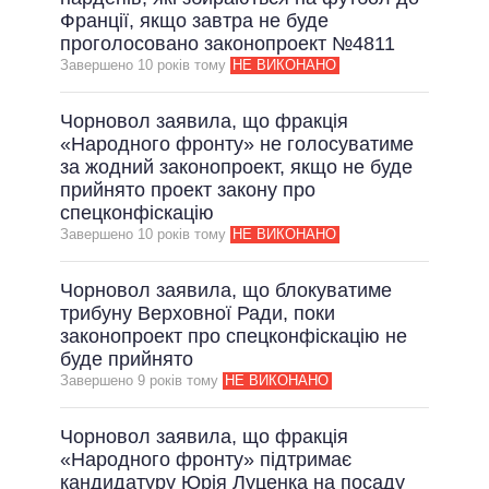
Франції, якщо завтра не буде
проголосовано законопроект №4811
Завершено 10 рокiв тому
НЕ ВИКОНАНО
Чорновол заявила, що фракція
«Народного фронту» не голосуватиме
за жодний законопроект, якщо не буде
прийнято проект закону про
спецконфіскацію
Завершено 10 рокiв тому
НЕ ВИКОНАНО
Чорновол заявила, що блокуватиме
трибуну Верховної Ради, поки
законопроект про спецконфіскацію не
буде прийнято
Завершено 9 рокiв тому
НЕ ВИКОНАНО
Чорновол заявила, що фракція
«Народного фронту» підтримає
кандидатуру Юрія Луценка на посаду