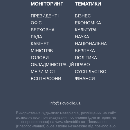
МОНІТОРИНГ
ТЕМАТИКИ
ПРЕЗИДЕНТ І
БІЗНЕС
ОФІС
ЕКОНОМІКА
ВЕРХОВНА
КУЛЬТУРА
РАДА
НАУКА
КАБІНЕТ
НАЦІОНАЛЬНА
МІНІСТРІВ
БЕЗПЕКА
ГОЛОВИ
ПОЛІТИКА
ОБЛАДМІНІСТРАЦІЙ
ПРАВО
МЕРИ МІСТ
СУСПІЛЬСТВО
ВСІ ПЕРСОНИ
ФІНАНСИ
info@slovoidilo.ua
Використання будь-яких матеріалів, розміщених на сайті,
дозволяється при вказуванні посилання (для інтернет-видань
— гіперпосилання) на www.slovoidilo.ua. Посилання
(гіперпосилання) обов’язкове незалежно від повного або