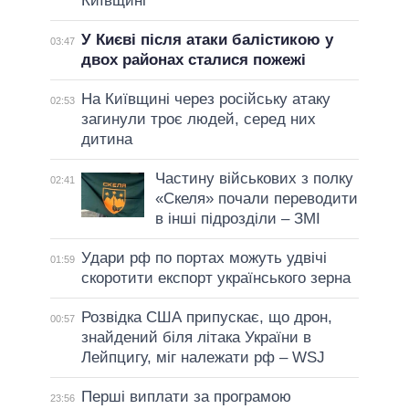
Київщині
У Києві після атаки балістикою у
03:47
двох районах сталися пожежі
На Київщині через російську атаку
02:53
загинули троє людей, серед них
дитина
Частину військових з полку
02:41
«Скеля» почали переводити
в інші підрозділи – ЗМІ
Удари рф по портах можуть удвічі
01:59
скоротити експорт українського зерна
Розвідка США припускає, що дрон,
00:57
знайдений біля літака України в
Лейпцигу, міг належати рф – WSJ
Перші виплати за програмою
23:56