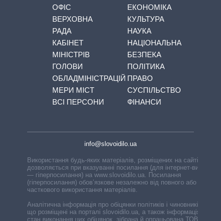
ОФІС
ЕКОНОМІКА
ВЕРХОВНА
КУЛЬТУРА
РАДА
НАУКА
КАБІНЕТ
НАЦІОНАЛЬНА
МІНІСТРІВ
БЕЗПЕКА
ГОЛОВИ
ПОЛІТИКА
ОБЛАДМІНІСТРАЦІЙ
ПРАВО
МЕРИ МІСТ
СУСПІЛЬСТВО
ВСІ ПЕРСОНИ
ФІНАНСИ
info@slovoidilo.ua
Використання будь-яких матеріалів, розміщених на сайті,
дозволяється при вказуванні посилання (для інтернет-видань
— гіперпосилання) на www.slovoidilo.ua. Посилання
(гіперпосилання) обов’язкове незалежно від повного або
часткового використання матеріалів.
Аналітична інформація про обіцянки політиків і чиновників,
що розміщені на порталі slovoidilo.ua, а також інформація про
стан виконання цих обіцянок, зібрана й опрацьована ТОВ «ІА