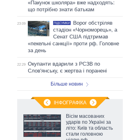
«Пакунок школяра» вже надходять:
що потрібно знати батькам
Ворог обстріляв
ПІДСУМКИ
23:09
стадіон «Чорноморець», а
Сенат США підтримав
«пекельні санкції» проти рф. Головне
за день
Окупанти вдарили з РСЗВ по
22:29
Слов'янську, є жертва і поранені
Більше новин
ІНФОГРАФІКА
Вісім масованих
ть
ударів по Україні за
літо: Київ та область
стали головною
ціллю рф