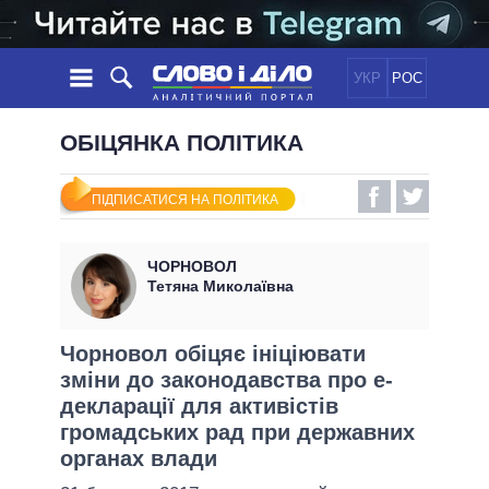
УКР
РОС
НОВИНИ
ОБІЦЯНКА ПОЛІТИКА
ОБIЦЯНКИ
СТРІЧКА
ПОЛІТИКА
ПІДПИСАТИСЯ НА ПОЛІТИКА
ПОДІЇ
ЕКОНОМІКА
ПОЛIТИКИ
СТАТТІ
СУСПІЛЬСТВО
ЧОРНОВОЛ
ІНФОГРАФІКА
ДУМКИ
СВІТ
УСІ ПОЛІТИКИ
Тетяна Миколаївна
ОГЛЯДИ
ПРЕЗИДЕНТ І ОФІС
ВІДЕО
ДАЙДЖЕСТИ
ВЕРХОВНА РАДА
Чорновол обіцяє ініціювати
ПІДТРИМАТИ
зміни до законодавства про е-
КАБІНЕТ МІНІСТРІВ
декларації для активістів
ГОЛОВИ ОБЛАДМІНІСТРАЦІЙ
ПОРІВНЯННЯ ПОЛІТИКІВ
громадських рад при державних
МЕРИ МІСТ
органах влади
ВСІ ПЕРСОНИ