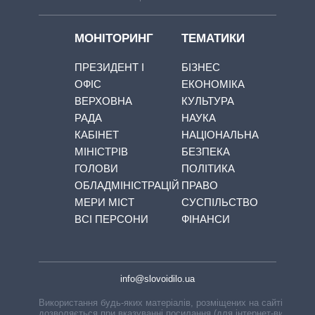
МОНІТОРИНГ
ТЕМАТИКИ
ПРЕЗИДЕНТ І
БІЗНЕС
ОФІС
ЕКОНОМІКА
ВЕРХОВНА
КУЛЬТУРА
РАДА
НАУКА
КАБІНЕТ
НАЦІОНАЛЬНА
МІНІСТРІВ
БЕЗПЕКА
ГОЛОВИ
ПОЛІТИКА
ОБЛАДМІНІСТРАЦІЙ
ПРАВО
МЕРИ МІСТ
СУСПІЛЬСТВО
ВСІ ПЕРСОНИ
ФІНАНСИ
info@slovoidilo.ua
Використання будь-яких матеріалів, розміщених на сайті,
дозволяється при вказуванні посилання (для інтернет-видань