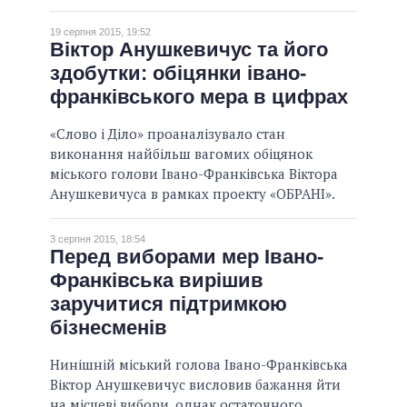
19 серпня 2015, 19:52
Віктор Анушкевичус та його
здобутки: обіцянки івано-
франківського мера в цифрах
«Слово і Діло» проаналізувало стан
виконання найбільш вагомих обіцянок
міського голови Івано-Франківська Віктора
Анушкевичуса в рамках проекту «ОБРАНІ».
3 серпня 2015, 18:54
Перед виборами мер Івано-
Франківська вирішив
заручитися підтримкою
бізнесменів
Нинішній міський голова Івано-Франківська
Віктор Анушкевичус висловив бажання йти
на місцеві вибори, однак остаточного