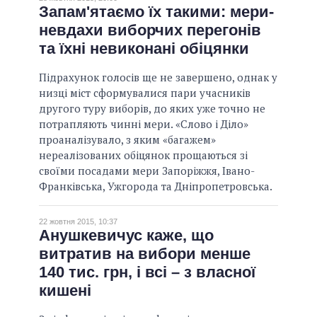
НЕВИКОНАНІ ОБІЦЯНКИ
Запам'ятаємо їх такими: мери-
невдахи виборчих перегонів
ОБІЦЯНКИ У ПРОЦЕСІ
та їхні невиконані обіцянки
ВСІ ОБІЦЯНКИ
АРХІВНІ ОБІЦЯНКИ
Підрахунок голосів ще не завершено, однак у
низці міст сформувалися пари учасників
другого туру виборів, до яких уже точно не
потрапляють чинні мери. «Слово і Діло»
проаналізувало, з яким «багажем»
нереалізованих обіцянок прощаються зі
своїми посадами мери Запоріжжя, Івано-
Франківська, Ужгорода та Дніпропетровська.
22 жовтня 2015, 10:37
Анушкевичус каже, що
витратив на вибори менше
140 тис. грн, і всі – з власної
кишені