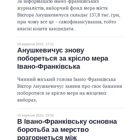
За інформацією івано-франківських
журналістів, виборчий фонд мера міста
Віктора Анушкевичуса складає 137,8 тис. грн,
при чому все це – самофінансування, тобто
власні кошти кандидата.
29 вересня 2015, 17:21
Анушкевичус знову
побореться за крісло мера
Івано-Франківська
Чинний міський голова Івано-Франківська
Віктор Анушкевичус заявив про своє бажання
поборотися за крісло мера на місцевих
виборах.
24 вересня 2015, 19:00
В Івано-Франківську основна
боротьба за мерство
розгорнеться між