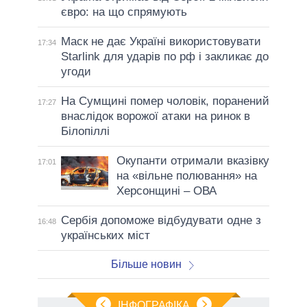
євро: на що спрямують
Маск не дає Україні використовувати
17:34
Starlink для ударів по рф і закликає до
угоди
На Сумщині помер чоловік, поранений
17:27
внаслідок ворожої атаки на ринок в
Білопіллі
Окупанти отримали вказівку
17:01
на «вільне полювання» на
Херсонщині – ОВА
Сербія допоможе відбудувати одне з
16:48
українських міст
Більше новин
ІНФОГРАФІКА