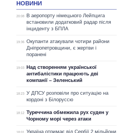
НОВИНИ
В аеропорту німецького Лейпцига
20:08
встановили додатковий радар після
інциденту з БПЛА
Окупанти атакували чотири райони
19:36
Дніпропетровщини, є жертви і
поранені
Над створенням української
19:03
антибалістики працюють дві
компанії – Зеленський
У ДПСУ розповіли про ситуацію на
18:23
кордоні з Білоруссю
Туреччина обмежила рух суден у
18:12
Чорному морі через атаки
Україна отримає від Сербії 2 мільйони
18:01