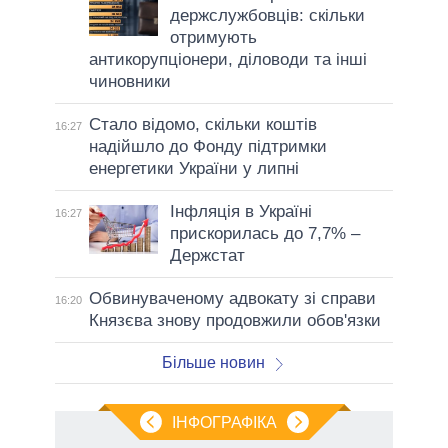
держслужбовців: скільки
отримують
антикорупціонери, діловоди та інші
чиновники
Стало відомо, скільки коштів
16:27
надійшло до Фонду підтримки
енергетики України у липні
Інфляція в Україні
16:27
прискорилась до 7,7% –
Держстат
Обвинуваченому адвокату зі справи
16:20
Князєва знову продовжили обов'язки
Більше новин
ІНФОГРАФІКА