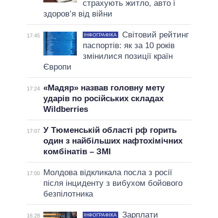
страхують житло, авто і
здоров’я від війни
Світовий рейтинг
ІНФОГРАФІКА
17:45
паспортів: як за 10 років
змінилися позиції країн
Європи
«Мадяр» назвав головну мету
17:24
ударів по російських складах
Wildberries
У Тюменській області рф горить
17:07
один з найбільших нафтохімічних
комбінатів – ЗМІ
Молдова відкликала посла з росії
17:00
після інциденту з вибухом бойового
безпілотника
Зарплати
ІНФОГРАФІКА
16:28