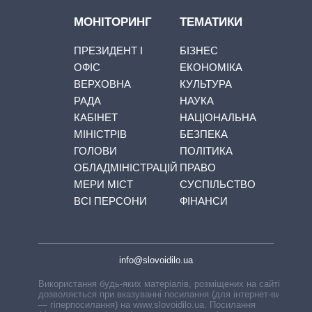
МОНІТОРИНГ
ТЕМАТИКИ
ПРЕЗИДЕНТ І
БІЗНЕС
ОФІС
ЕКОНОМІКА
ВЕРХОВНА
КУЛЬТУРА
РАДА
НАУКА
КАБІНЕТ
НАЦІОНАЛЬНА
МІНІСТРІВ
БЕЗПЕКА
ГОЛОВИ
ПОЛІТИКА
ОБЛАДМІНІСТРАЦІЙ
ПРАВО
МЕРИ МІСТ
СУСПІЛЬСТВО
ВСІ ПЕРСОНИ
ФІНАНСИ
info@slovoidilo.ua
Використання будь-яких матеріалів, розміщених на сайті,
дозволяється при вказуванні посилання (для інтернет-видань
— гіперпосилання) на www.slovoidilo.ua. Посилання