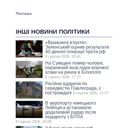
ІНШІ НОВИНИ ПОЛІТИКИ
«Вражаючі втрати»:
Зеленський оцінив результати
40-денної операції проти рф
9 серпня 2026, 00:41
На Сумщині помер чоловік,
поранений внаслідок ворожої
атаки на ринок в Білопіллі
8 серпня 2026, 17:27
Росіяни вдарили по
середмістю Павлограда, є
постраждалі
8 серпня 2026, 21:57
В аеропорту німецького
Лейпцига встановили
додатковий радар після
інциденту з БПЛА
8 серпня 2026, 20:08