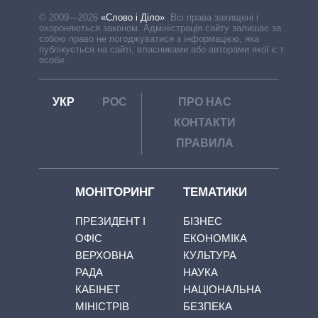
© 2009—2026
«Слово і Діло»
.
Всі права захищені і
охороняються законом. Адміністрація сайту залишає за
собою право не погоджуватися з інформацією, яка
публікується на сайті, власниками або авторами якої є треті
особи.
УКР
РОС
ПРО НАС
КОНТАКТИ
ПРАВИЛА
МОНІТОРИНГ
ТЕМАТИКИ
ПРЕЗИДЕНТ І
БІЗНЕС
ОФІС
ЕКОНОМІКА
ВЕРХОВНА
КУЛЬТУРА
РАДА
НАУКА
КАБІНЕТ
НАЦІОНАЛЬНА
МІНІСТРІВ
БЕЗПЕКА