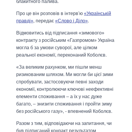
блакитного палива.
Про це він розповів в інтерв'ю
«Українській
правді»
, передає
«Слово і Діло»
.
Відмовитись від підписання «зимового»
контракту з російським «Газпромом» Україна
могла б за умови суворої, але цілком
реальної економії, переконаний Коболєв.
«За великим рахунком, ми пішли менш
ризикованим шляхом. Ми могли би цієї зими
спробувати, застосовуючи певні заходи
економії, контролюючи ключові неефективні
елементи споживання – а їх у нас дуже
багато, – знизити споживання і пройти зиму
без російського газу», - впевнений Коболєв.
Разом з тим, відповідаючи на запитання, чи
був підписаний конракт результатом