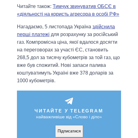
Читайте також:
Тимчук звинуватив ОБСЄ в
«діяльності на користь агресора в особі РФ»
Нагадаємо, 5 листопада Україна
здійснила
перші платежі
для розрахунку за російський
газ. Компромісна ціна, якої вдалося досягти
на переговорах за участі ЄС, становить
268,5 дол за тисячу кубометрів за той газ, що
вже був спожитий. Нові запаси палива
коштуватимуть Україні вже 378 доларів за
1000 кубометрів.
ЧИТАЙТЕ У TELEGRAM
найважливіше від «Слово і діло»
Підписатися