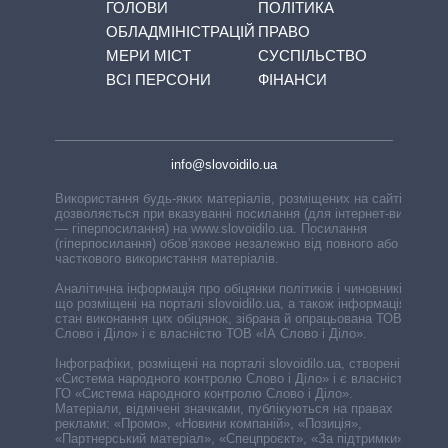
ГОЛОВИ
ПОЛІТИКА
ОБЛАДМІНІСТРАЦІЙ
ПРАВО
МЕРИ МІСТ
СУСПІЛЬСТВО
ВСІ ПЕРСОНИ
ФІНАНСИ
info@slovoidilo.ua
Використання будь-яких матеріалів, розміщених на сайті,
дозволяється при вказуванні посилання (для інтернет-видань
— гіперпосилання) на www.slovoidilo.ua. Посилання
(гіперпосилання) обов’язкове незалежно від повного або
часткового використання матеріалів.
Аналітична інформація про обіцянки політиків і чиновників,
що розміщені на порталі slovoidilo.ua, а також інформація про
стан виконання цих обіцянок, зібрана й опрацьована ТОВ «ІА
Слово і Діло» і є власністю ТОВ «ІА Слово і Діло».
Інфографіки, розміщені на порталі slovoidilo.ua, створені ГО
«Система народного контролю Слово і Діло» і є власністю
ГО «Система народного контролю Слово і Діло».
Матеріали, відмічені значками, публікуються на правах
реклами: «Промо», «Новини компаній», «Позиція»,
«Партнерський матеріал», «Спецпроєкт», «За підтримки».