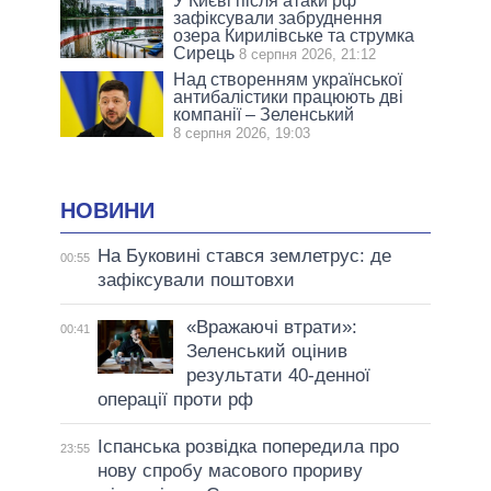
У Києві після атаки рф
зафіксували забруднення
озера Кирилівське та струмка
Сирець
8 серпня 2026, 21:12
Над створенням української
антибалістики працюють дві
компанії – Зеленський
8 серпня 2026, 19:03
НОВИНИ
На Буковині стався землетрус: де
00:55
зафіксували поштовхи
«Вражаючі втрати»:
00:41
Зеленський оцінив
результати 40-денної
операції проти рф
Іспанська розвідка попередила про
23:55
нову спробу масового прориву