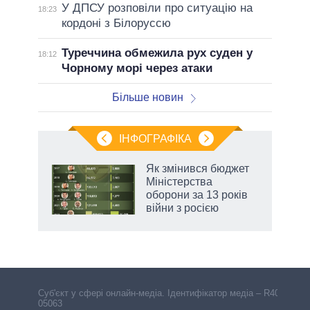
У ДПСУ розповіли про ситуацію на
18:23
кордоні з Білоруссю
Туреччина обмежила рух суден у
18:12
Чорному морі через атаки
Більше новин
ІНФОГРАФІКА
Як змінився бюджет
ть
Міністерства
оборони за 13 років
війни з росією
Cуб'єкт у сфері онлайн-медіа. Ідентифікатор медіа – R40-
05063