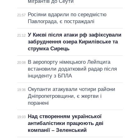
мігрантів до Сеути
Росіяни вдарили по середмістю
21:57
Павлограда, є постраждалі
У Києві після атаки рф зафіксували
21:12
забруднення озера Кирилівське та
струмка Сирець
В аеропорту німецького Лейпцига
20:08
встановили додатковий радар після
інциденту з БПЛА
Окупанти атакували чотири райони
19:36
Дніпропетровщини, є жертви і
поранені
Над створенням української
19:03
антибалістики працюють дві
компанії – Зеленський