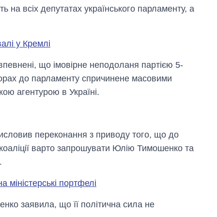
ь на всіх депутатах українського парламенту, а
алі у Кремлі
впевнені, що імовірне неподоланя партією 5-
борах до парламенту спричинене масовими
кою агентурою в Україні.
висловив переконання з приводу того, що до
коаліції варто запрошувати Юлію Тимошенко та
.
а міністерські портфелі
нко заявила, що її політична сила не