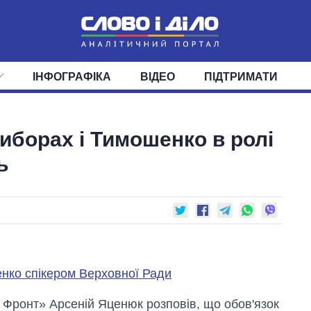
ІНФОГРАФІКА
ВІДЕО
ПІДТРИМАТИ
ІС
СТРІЧКА
ВЕРХОВНА РАДА
ПОДІЇ
СТАТТІ
КАБІНЕТ МІНІСТРІВ
ДУМКИ
ОГЛЯДИ
ГОЛОВИ ОБЛАДМІНІСТРА
ДАЙДЖЕСТИ
иборах і Тимошенко в ролі
ПОЛІТИКА
ДЕПУТАТИ
ЕКОНОМІКА
КОМІТЕТИ
СУСПІЛЬСТВО
ФРАКЦІЇ
ОКРУГИ
СВІТ
ь
нко спікером Верховної Ради
й Фронт» Арсеній Яценюк розповів, що обов'язок