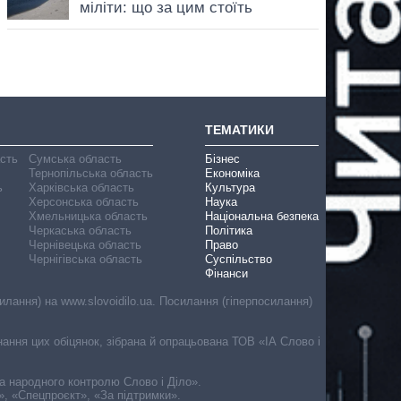
ТЕМАТИКИ
асть
Сумська область
Бізнес
Тернопільська область
Економіка
ь
Харківська область
Культура
Херсонська область
Наука
Хмельницька область
Національна безпека
Черкаська область
Політика
Чернівецька область
Право
Чернігівська область
Суспільство
Фінанси
лання) на www.slovoidilo.ua. Посилання (гіперпосилання)
онання цих обіцянок, зібрана й опрацьована ТОВ «ІА Слово і
ма народного контролю Слово і Діло».
», «Спецпроєкт», «За підтримки».