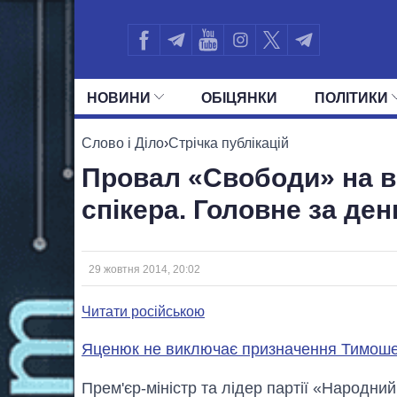
НОВИНИ
ОБIЦЯНКИ
ПОЛIТИКИ
УСІ ПОЛІТИКИ
ПРЕЗИДЕНТ І ОФ
Слово і Діло
›
Стрічка публікацій
Провал «Свободи» на в
спікера. Головне за ден
29 жовтня 2014, 20:02
Читати російською
Яценюк не виключає призначення Тимоше
Прем'єр-міністр та лідер партії «Народни