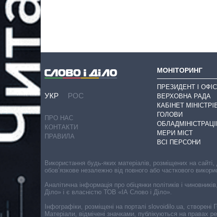
МОНІТОРИНГ
ПРЕЗИДЕНТ І ОФІС
УКР
РОС
ВЕРХОВНА РАДА
КАБІНЕТ МІНІСТРІ
ГОЛОВИ
ПРО НАС
ОБЛАДМІНІСТРАЦІ
КОНТАКТИ
МЕРИ МІСТ
ПРАВИЛА
ВСІ ПЕРСОНИ
Використання будь-яких матеріалів, розміщених на сайті,
обов’язкове незалежно від повного або часткового викори
Аналітична інформація про обіцянки політиків і чиновників
Діло» і є власністю ТОВ «ІА Слово і Діло».
Інфографіки, розміщені на порталі slovoidilo.ua, створен
Матеріали, відмічені значками, публікуються на правах р