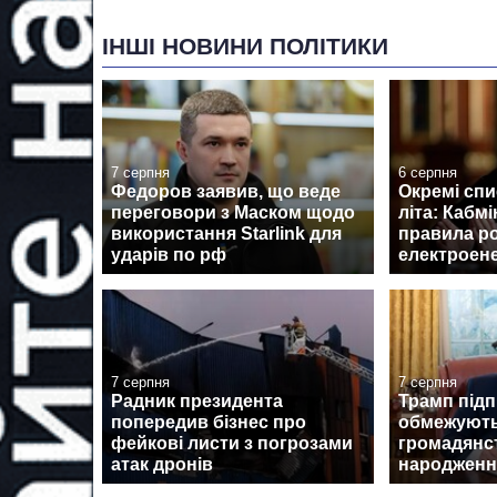
ІНШІ НОВИНИ ПОЛІТИКИ
7 серпня
6 серпня
Федоров заявив, що веде
Окремі спи
переговори з Маском щодо
літа: Кабмі
використання Starlink для
правила р
ударів по рф
електроене
7 серпня
7 серпня
Радник президента
Трамп підп
попередив бізнес про
обмежують
фейкові листи з погрозами
громадянс
атак дронів
народженн