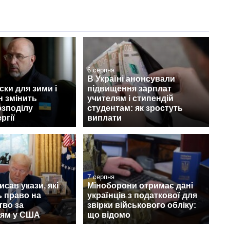
аспірантуру
6 серпня
В Україні анонсували
ски для зими і
підвищення зарплат
н змінить
учителям і стипендій
озподілу
студентам: як зростуть
ргії
виплати
7 серпня
исав укази, які
Міноборони отримає дані
 право на
українців з податкової для
тво за
звірки військового обліку:
ям у США
що відомо