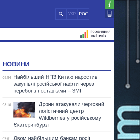
УКР
РОС
Порівняння
політиків
ЦІЙ
МЕРИ МІСТ
ВСІ ПЕРСОНИ
НОВИНИ
Найбільший НПЗ Китаю наростив
08:54
закупівлі російської нафти через
перебої з поставками – ЗМІ
Дрони атакували черговий
08:16
логістичний центр
Wildberries у російському
Єкатеринбурзі
Двом найбільшим банкам росії
07:51