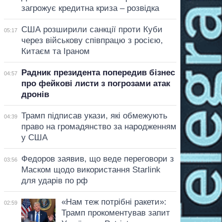
загрожує кредитна криза – розвідка
США розширили санкції проти Куби
05:17
через військову співпрацю з росією,
Китаєм та Іраном
Радник президента попередив бізнес
04:57
про фейкові листи з погрозами атак
дронів
Трамп підписав укази, які обмежують
04:39
право на громадянство за народженням
у США
Федоров заявив, що веде переговори з
03:56
Маском щодо використання Starlink
для ударів по рф
«Нам теж потрібні ракети»:
02:59
Трамп прокоментував запит