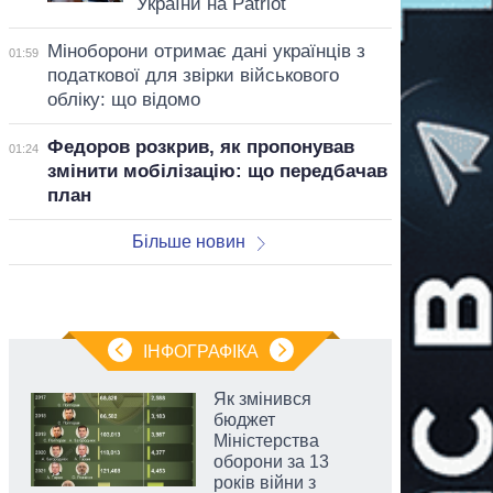
України на Patriot
Міноборони отримає дані українців з
01:59
податкової для звірки військового
обліку: що відомо
Федоров розкрив, як пропонував
01:24
змінити мобілізацію: що передбачав
план
Більше новин
ІНФОГРАФІКА
Як змінився
бюджет
Міністерства
оборони за 13
років війни з