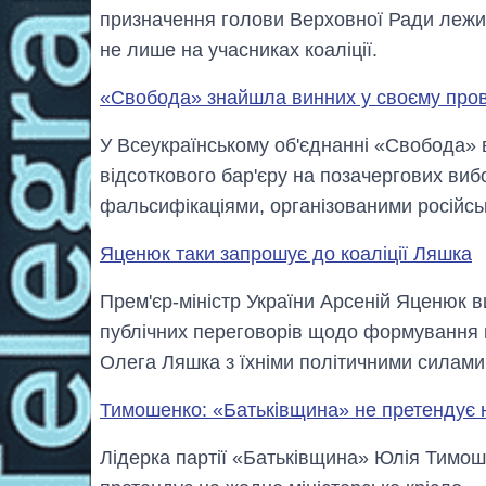
призначення голови Верховної Ради лежит
не лише на учасниках коаліції.
«Свобода» знайшла винних у своєму пров
У Всеукраїнському об'єднанні «Свобода» 
відсоткового бар'єру на позачергових ви
фальсифікаціями, організованими російсь
Яценюк таки запрошує до коаліції Ляшка
Прем'єр-міністр України Арсеній Яценюк 
публічних переговорів щодо формування 
Олега Ляшка з їхніми політичними силами
Тимошенко: «Батьківщина» не претендує н
Лідерка партії «Батьківщина» Юлія Тимоше