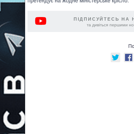
претендує на жодне міністерське крісло.
ПІДПИСУЙТЕСЬ НА 
та дивіться першими нов
По