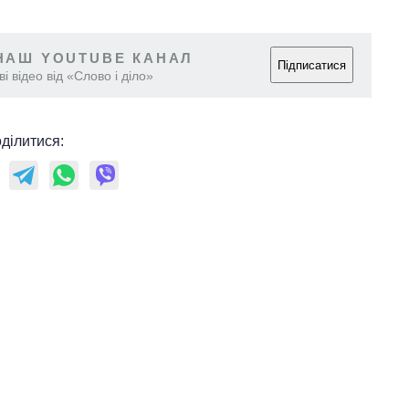
НАШ YOUTUBE КАНАЛ
Підписатися
і відео від «Слово і діло»
ділитися:
Як за 10 років
змінилася кількість
вступників на
бакалаврат,
магістратуру та