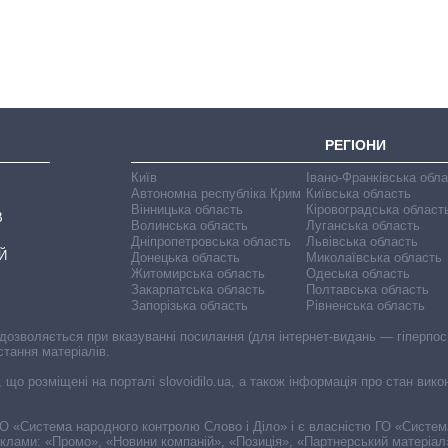
РЕГІОНИ
Київ
Івано-Франківська обл
Автономна республіка Крим
Київська область
Вінницька область
Кіровоградська област
В
Волинська область
Луганська область
Дніпропетровська область
Львівська область
Й
Донецька область
Миколаївська область
Житомирська область
Одеська область
Закарпатська область
Полтавська область
Запорізька область
Рівненська область
 дозволяється при вказуванні посилання (для інтернет-видань — гіперпоси
стання матеріалів.
, що розміщені на порталі slovoidilo.ua, а також інформація про стан вик
і ГО «Система народного контролю Слово і Діло» і є власністю ГО «Систе
еклами: «Промо», «Новини компаній», «Позиція», «Партнерський матеріал