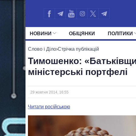
НОВИНИ
ОБIЦЯНКИ
ПОЛIТИКИ
УСІ ПОЛІТИКИ
ПРЕЗИДЕНТ І ОФ
Слово і Діло
›
Стрічка публікацій
Тимошенко: «Батьківщи
міністерські портфелі
29 жовтня 2014, 16:55
Читати російською