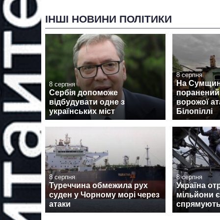
ІНШІ НОВИНИ ПОЛІТИКИ
8 серпня
На Сумщині
8 серпня
Сербія допоможе
поранений
відбудувати одне з
ворожої ат
українських міст
Білопіллі
8 серпня
8 серпня
Туреччина обмежила рух
Україна от
суден у Чорному морі через
мільйони є
атаки
спрямуют