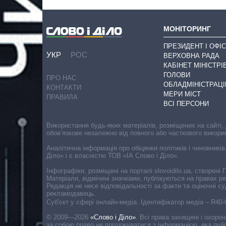
МОНІТОРИНГ
ПРЕЗИДЕНТ І ОФІС
УКР
РОС
ВЕРХОВНА РАДА
КАБІНЕТ МІНІСТРІ
ГОЛОВИ
ПРО НАС
ОБЛАДМІНІСТРАЦІ
КОНТАКТИ
МЕРИ МІСТ
ПРАВИЛА
ВСІ ПЕРСОНИ
Використання будь-яких матеріалів, розміщених на сайті,
обов’язкове незалежно від повного або часткового викори
Аналітична інформація про обіцянки політиків і чиновників
Діло» і є власністю ТОВ «ІА Слово і Діло».
Інфографіки, розміщені на порталі slovoidilo.ua, створен
Матеріали, відмічені значками, публікуються на правах р
Редакція не несе відповідальності за факти та оціночні 
рекламодавець.
Cуб'єкт у сфері онлайн-медіа. Ідентифікатор медіа – R40
© 2009—2026
«Слово і Діло»
.
Всі права захищені і охоро
за собою право не погоджуватися з інформацією, яка публ