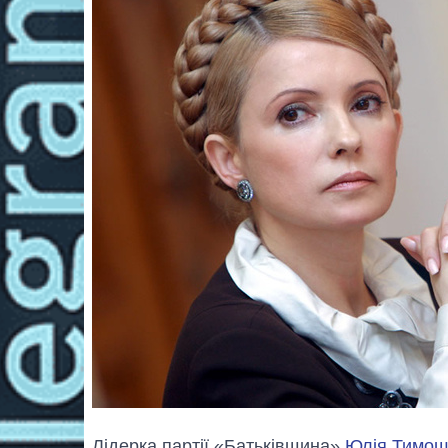
Лідерка партії «Батьківщина»
Юлія Тимош