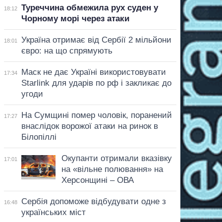
Туреччина обмежила рух суден у
18:12
Чорному морі через атаки
Україна отримає від Сербії 2 мільйони
18:01
євро: на що спрямують
Маск не дає Україні використовувати
17:34
Starlink для ударів по рф і закликає до
угоди
На Сумщині помер чоловік, поранений
17:27
внаслідок ворожої атаки на ринок в
Білопіллі
Окупанти отримали вказівку
17:01
на «вільне полювання» на
Херсонщині – ОВА
Сербія допоможе відбудувати одне з
16:48
українських міст