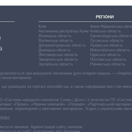
РЕГІОНИ
Київ
Івано-Франківська обл
Автономна республіка Крим
Київська область
Вінницька область
Кіровоградська област
В
Волинська область
Луганська область
Дніпропетровська область
Львівська область
Й
Донецька область
Миколаївська область
Житомирська область
Одеська область
Закарпатська область
Полтавська область
Запорізька область
Рівненська область
 дозволяється при вказуванні посилання (для інтернет-видань — гіперпоси
стання матеріалів.
, що розміщені на порталі slovoidilo.ua, а також інформація про стан вик
і ГО «Система народного контролю Слово і Діло» і є власністю ГО «Систе
еклами: «Промо», «Новини компаній», «Позиція», «Партнерський матеріал
судження, оприлюднені у рекламних матеріалах. Згідно з українським зак
-05063
няються законом. Адміністрація сайту залишає
ікується на сайті, власниками або авторами