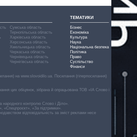
ТЕМАТИКИ
асть
Сумська область
Бізнес
Тернопільська область
Економіка
ь
Харківська область
Культура
Херсонська область
Наука
Хмельницька область
Національна безпека
Черкаська область
Політика
Чернівецька область
Право
Чернігівська область
Суспільство
Фінанси
лання) на www.slovoidilo.ua. Посилання (гіперпосилання)
онання цих обіцянок, зібрана й опрацьована ТОВ «ІА Слово і
ма народного контролю Слово і Діло».
», «Спецпроєкт», «За підтримки».
онодавством відповідальність за зміст реклами несе