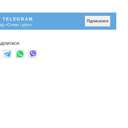
У TELEGRAM
Підписатися
ід «Слово і діло»
ділитися: