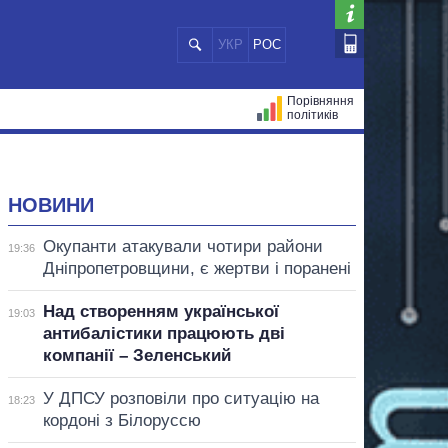
УКР
РОС
Порівняння
політиків
ЦІЙ
МЕРИ МІСТ
ВСІ ПЕРСОНИ
НОВИНИ
Окупанти атакували чотири райони
19:36
Дніпропетровщини, є жертви і поранені
Над створенням української
19:03
антибалістики працюють дві
компанії – Зеленський
У ДПСУ розповіли про ситуацію на
18:23
кордоні з Білоруссю