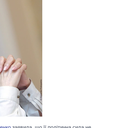
енко
заявила, що її політична сила не