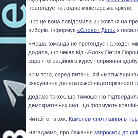
претендує на жодне міністерське крісло.
Про це вона повідомила 29 жовтня на пре
виборів, інформує
«Слово і Діло»
з посил
«Наша команда не претендує на жоден мін
додала, що чекає від «Блоку Петра Поро
євроінтеграційного курсу і сприяння здобу
Крім того, серед питань, які «Батьківщин
скасування депутатської недоторканості т
Додамо також, що Тимошенко підтвердила
демократичних сил, що формують коаліцію
Читайте також:
Каменем спотикання в пе
Нагадаємо, про бажання
запросити до спі