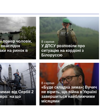
 помер чоловік,
8 серпня
 внаслідок
У ДПСУ розповіли про
аки на ринок в
ситуацію на кордоні з
Білоруссю
8 серпня
«Буде складна зима»: Вучич
римає від Сербії 2
не вірить, що війна в Україні
вро: на що
завершиться найближчими
ь
місяцями