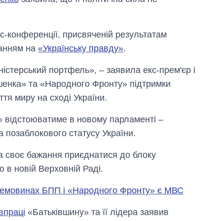
с-конференції, присвяченій результатам
анням на
«Українську правду»
.
істерський портфель», – заявила екс-прем'єр і
шенка» та «Народного Фронту» підтримки
ття миру на сході України.
Скільки картоплі
а» відстоюватиме в новому парламенті –
вирощували в
а позаблокового статусу України.
Україні до і під час
великої війни
 своє бажання приєднатися до блоку
 в новій Верховній Раді.
ремовинах БПП і «Народного Фронту» є МВС
впраці
«Батьківшину» та її лідера заявив