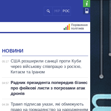
УКР
РОС
Порівняння
політиків
ЦІЙ
МЕРИ МІСТ
ВСІ ПЕРСОНИ
НОВИНИ
США розширили санкції проти Куби
05:17
через військову співпрацю з росією,
Китаєм та Іраном
Радник президента попередив бізнес
04:57
про фейкові листи з погрозами атак
дронів
Трамп підписав укази, які обмежують
04:39
право на громадянство за народженням