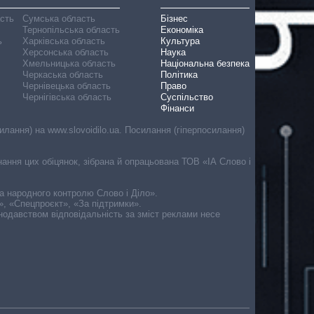
асть
Сумська область
Бізнес
Тернопільська область
Економіка
ь
Харківська область
Культура
Херсонська область
Наука
Хмельницька область
Національна безпека
Черкаська область
Політика
Чернівецька область
Право
Чернігівська область
Суспільство
Фінанси
лання) на www.slovoidilo.ua. Посилання (гіперпосилання)
онання цих обіцянок, зібрана й опрацьована ТОВ «ІА Слово і
ма народного контролю Слово і Діло».
», «Спецпроєкт», «За підтримки».
онодавством відповідальність за зміст реклами несе