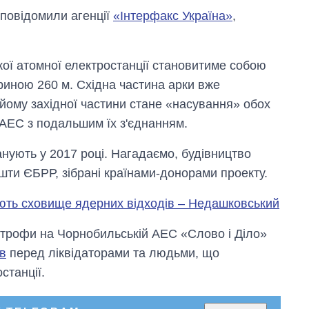
 повідомили агенції
«Інтерфакс Україна»
,
ої атомної електростанції становитиме собою
риною 260 м. Східна частина арки вже
дйому західної частини стане «насування» обох
ЧАЕС з подальшим їх з'єднанням.
нують у 2017 році. Нагадаємо, будівництво
шти ЄБРР, зібрані країнами-донорами проекту.
ють сховище ядерних відходів – Недашковський
астрофи на Чорнобильській АЕС «Слово і Діло»
Вісім масованих
ів
перед ліквідаторами та людьми, що
ударів по Україні
станції.
за літо: Київ та
область стали
головною ціллю