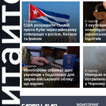
7 серпня
6 серпня
США розширили санкції
З окупован
проти Куби через військову
повернули
співпрацю з росією, Китаєм
українськи
та Іраном
підлітків
7 серпня
Міноборони отримає дані
6 серпня
українців з податкової для
Німецьке 
звірки військового обліку:
потрапило 
що відомо
у Чорному 
МОНІТОРИНГ