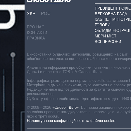
ПРЕЗИДЕНТ І ОФІС
УКР
РОС
ВЕРХОВНА РАДА
КАБІНЕТ МІНІСТРІ
ГОЛОВИ
ПРО НАС
ОБЛАДМІНІСТРАЦІ
КОНТАКТИ
МЕРИ МІСТ
ПРАВИЛА
ВСІ ПЕРСОНИ
Використання будь-яких матеріалів, розміщених на сайті,
обов’язкове незалежно від повного або часткового викори
Аналітична інформація про обіцянки політиків і чиновників
Діло» і є власністю ТОВ «ІА Слово і Діло».
Інфографіки, розміщені на порталі slovoidilo.ua, створен
Матеріали, відмічені значками, публікуються на правах р
Редакція не несе відповідальності за факти та оціночні 
рекламодавець.
Cуб'єкт у сфері онлайн-медіа. Ідентифікатор медіа – R40
© 2009—2026
«Слово і Діло»
.
Всі права захищені і охоро
за собою право не погоджуватися з інформацією, яка публ
якої є треті особи.
Налаштування конфіденційності та файлів cookie