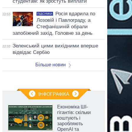
студентам: як зростуть виплати
Росія вдарила по
ПІДСУМКИ
22:53
Лозовій і Павлограду, а
Стефанішиній обрали
запобіжний захід. Головне за день
Зеленський цими вихідними вперше
22:32
відвідає Сербію
Більше новин
ІНФОГРАФІКА
Економіка ШІ-
гігантів: скільки
коштують і
заробляють
OpenAI та