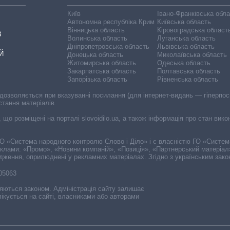
Київ
Івано-Франківська обл
Автономна республіка Крим
Київська область
Вінницька область
Кіровоградська област
В
Волинська область
Луганська область
Дніпропетровська область
Львівська область
Й
Донецька область
Миколаївська область
Житомирська область
Одеська область
Закарпатська область
Полтавська область
Запорізька область
Рівненська область
 дозволяється при вказуванні посилання (для інтернет-видань — гіперпоси
стання матеріалів.
, що розміщені на порталі slovoidilo.ua, а також інформація про стан вик
і ГО «Система народного контролю Слово і Діло» і є власністю ГО «Систе
еклами: «Промо», «Новини компаній», «Позиція», «Партнерський матеріал
судження, оприлюднені у рекламних матеріалах. Згідно з українським зак
-05063
няються законом. Адміністрація сайту залишає
ікується на сайті, власниками або авторами