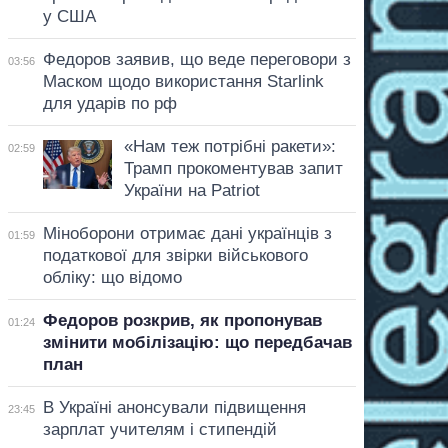
у США
Федоров заявив, що веде переговори з
03:56
Маском щодо використання Starlink
для ударів по рф
«Нам теж потрібні ракети»:
02:59
Трамп прокоментував запит
України на Patriot
Міноборони отримає дані українців з
01:59
податкової для звірки військового
обліку: що відомо
Федоров розкрив, як пропонував
01:24
змінити мобілізацію: що передбачав
план
В Україні анонсували підвищення
23:45
зарплат учителям і стипендій