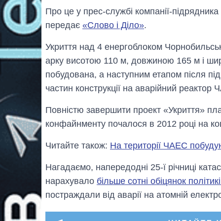
Про це у прес-службі компанії-підрядника
передає
«Слово і Діло»
.
Укриття над 4 енергоблоком Чорнобильськ
арку висотою 110 м, довжиною 165 м і ши
побудована, а наступним етапом після пі
частин конструкції на аварійний реактор 
Повністю завершити проект «Укриття» пла
конфайнменту почалося в 2012 році на ко
Читайте також:
На території ЧАЕС побуду
Нагадаємо, напередодні 25-ї річниці кат
нарахувало
більше сотні обіцянок політик
постраждали від аварії на атомній електро