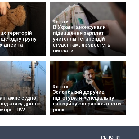
6 серпня
В Україні анонсували
их територій
підвищення зарплат
 ще одну групу
учителям і стипендій
х дітей та
студентам: як зростуть
виплати
6 серпня
Зеленський доручив
вантажне судно
підготувати «спеціальну
під атаку дронів
санкційну операцію» проти
морі – DW
росії
РЕГІОНИ