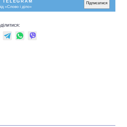
У TELEGRAM
рф
Підписатися
ід «Слово і діло»
ділитися: