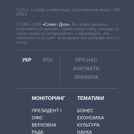
Cуб'єкт у сфері онлайн-медіа. Ідентифікатор медіа – R40-
05063
© 2009—2026
«Слово і Діло»
.
Всі права захищені і
охороняються законом. Адміністрація сайту залишає за
собою право не погоджуватися з інформацією, яка
публікується на сайті, власниками або авторами якої є треті
особи.
УКР
РОС
ПРО НАС
КОНТАКТИ
ПРАВИЛА
МОНІТОРИНГ
ТЕМАТИКИ
ПРЕЗИДЕНТ І
БІЗНЕС
ОФІС
ЕКОНОМІКА
ВЕРХОВНА
КУЛЬТУРА
РАДА
НАУКА