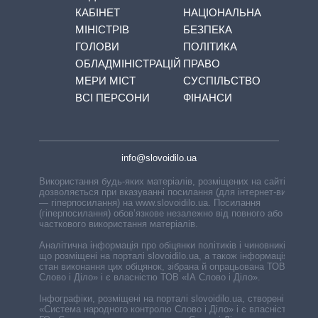
КАБІНЕТ
НАЦІОНАЛЬНА
МІНІСТРІВ
БЕЗПЕКА
ГОЛОВИ
ПОЛІТИКА
ОБЛАДМІНІСТРАЦІЙ
ПРАВО
МЕРИ МІСТ
СУСПІЛЬСТВО
ВСІ ПЕРСОНИ
ФІНАНСИ
info@slovoidilo.ua
Використання будь-яких матеріалів, розміщених на сайті,
дозволяється при вказуванні посилання (для інтернет-видань
— гіперпосилання) на www.slovoidilo.ua. Посилання
(гіперпосилання) обов’язкове незалежно від повного або
часткового використання матеріалів.
Аналітична інформація про обіцянки політиків і чиновників,
що розміщені на порталі slovoidilo.ua, а також інформація про
стан виконання цих обіцянок, зібрана й опрацьована ТОВ «ІА
Слово і Діло» і є власністю ТОВ «ІА Слово і Діло».
Інфографіки, розміщені на порталі slovoidilo.ua, створені ГО
«Система народного контролю Слово і Діло» і є власністю