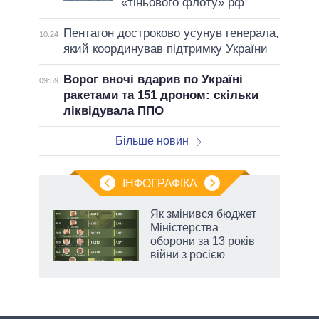
«тіньового флоту» рф
Пентагон достроково усунув генерала,
10:24
який координував підтримку України
Ворог вночі вдарив по Україні
09:59
ракетами та 151 дроном: скільки
ліквідувала ППО
Більше новин
ІНФОГРАФІКА
Як змінився бюджет
раїні
Міністерства
ої
оборони за 13 років
війни з росією