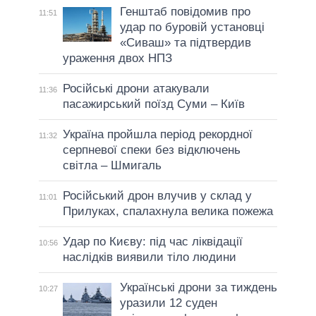
Генштаб повідомив про
11:51
удар по буровій установці
«Сиваш» та підтвердив
ураження двох НПЗ
Російські дрони атакували
11:36
пасажирський поїзд Суми – Київ
Україна пройшла період рекордної
11:32
серпневої спеки без відключень
світла – Шмигаль
Російський дрон влучив у склад у
11:01
Прилуках, спалахнула велика пожежа
Удар по Києву: під час ліквідації
10:56
наслідків виявили тіло людини
Українські дрони за тиждень
10:27
уразили 12 суден