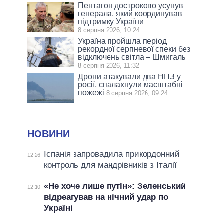
Пентагон достроково усунув
генерала, який координував
підтримку України
8 серпня 2026, 10:24
Україна пройшла період
рекордної серпневої спеки без
відключень світла – Шмигаль
8 серпня 2026, 11:32
Дрони атакували два НПЗ у
росії, спалахнули масштабні
пожежі
8 серпня 2026, 09:24
НОВИНИ
Іспанія запровадила прикордонний
12:26
контроль для мандрівників з Італії
«Не хоче лише путін»: Зеленський
12:10
відреагував на нічний удар по
Україні