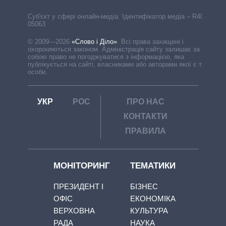
Cуб'єкт у сфері онлайн-медіа. Ідентифікатор медіа – R40-
05063
© 2009—2026
«Слово і Діло»
.
Всі права захищені і
охороняються законом. Адміністрація сайту залишає за
собою право не погоджуватися з інформацією, яка
публікується на сайті, власниками або авторами якої є треті
особи.
УКР
РОС
ПРО НАС
КОНТАКТИ
ПРАВИЛА
МОНІТОРИНГ
ТЕМАТИКИ
ПРЕЗИДЕНТ І
БІЗНЕС
ОФІС
ЕКОНОМІКА
ВЕРХОВНА
КУЛЬТУРА
РАДА
НАУКА