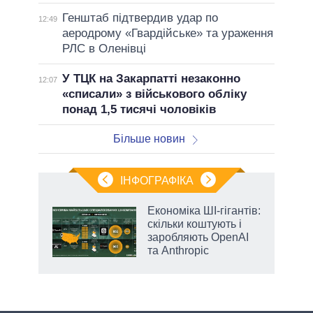
Генштаб підтвердив удар по
12:49
аеродрому «Гвардійське» та ураження
РЛС в Оленівці
У ТЦК на Закарпатті незаконно
12:07
«списали» з військового обліку
понад 1,5 тисячі чоловіків
Більше новин
ІНФОГРАФІКА
Економіка ШІ-гігантів:
 за
скільки коштують і
асть
заробляють OpenAI
та Anthropic
аспі