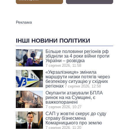
ІНШІ НОВИНИ ПОЛІТИКИ
Більше половини регіонів рф
збідніли за 4 роки війни проти
України – розвідка
7 серпня 2026, 11:58
«Укрзалізниця» змінила
маршрути низки потягів через
безпекову ситуацію у східних
регіонах
7 серпня 2026, 12:58
Окупанти атакували БПЛА
ринок на на Сумщині, є
важкопоранені
7 серпня 2026, 10:27
САП у жовтні скерує до суду
справу бізнесмена
Комарницького про землю
7 серпня 2026, 11:20