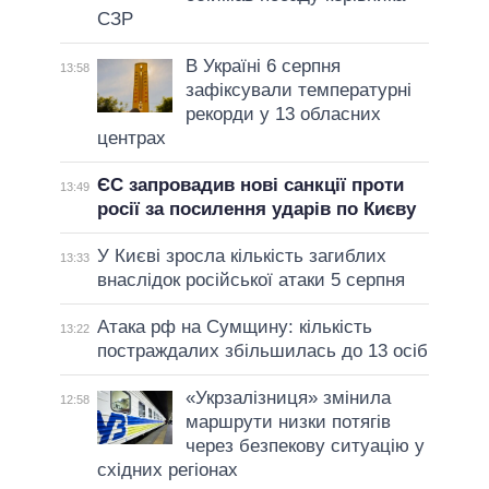
СЗР
В Україні 6 серпня
13:58
зафіксували температурні
рекорди у 13 обласних
центрах
ЄС запровадив нові санкції проти
13:49
росії за посилення ударів по Києву
У Києві зросла кількість загиблих
13:33
внаслідок російської атаки 5 серпня
Атака рф на Сумщину: кількість
13:22
постраждалих збільшилась до 13 осіб
«Укрзалізниця» змінила
12:58
маршрути низки потягів
через безпекову ситуацію у
східних регіонах