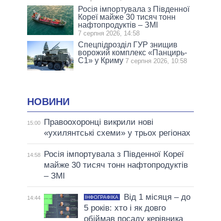
Росія імпортувала з Південної
Кореї майже 30 тисяч тонн
нафтопродуктів – ЗМІ
7 серпня 2026, 14:58
Спецпідрозділ ГУР знищив
ворожий комплекс «Панцирь-
С1» у Криму
7 серпня 2026, 10:58
НОВИНИ
Правоохоронці викрили нові
15:00
«ухилянтські схеми» у трьох регіонах
Росія імпортувала з Південної Кореї
14:58
майже 30 тисяч тонн нафтопродуктів
– ЗМІ
Від 1 місяця – до
ІНФОГРАФІКА
14:44
5 років: хто і як довго
обіймав посаду керівника