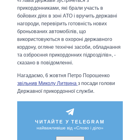
«Глава держави зустрінеться з
прикордонниками, які брали участь в
бойових діях в зоні АТО і вручить державні
нагороди, перевірить готовність нових
броньованих автомобілів, що
використовуються в охороні державного
кордону, огляне технічні засоби, обладнання
та озброєння прикордонних підрозділів», -
сказано в повідомленні.
Нагадаємо, 6 жовтня Петро Порошенко
звільнив Миколу Литвина
з посади голови
Державної прикордонної служби.
ЧИТАЙТЕ У TELEGRAM
найважливіше від «Слово і діло»