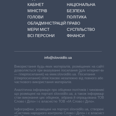
КАБІНЕТ
НАЦІОНАЛЬНА
МІНІСТРІВ
БЕЗПЕКА
ГОЛОВИ
ПОЛІТИКА
ОБЛАДМІНІСТРАЦІЙ
ПРАВО
МЕРИ МІСТ
СУСПІЛЬСТВО
ВСІ ПЕРСОНИ
ФІНАНСИ
info@slovoidilo.ua
Використання будь-яких матеріалів, розміщених на сайті,
дозволяється при вказуванні посилання (для інтернет-видань
— гіперпосилання) на www.slovoidilo.ua. Посилання
(гіперпосилання) обов’язкове незалежно від повного або
часткового використання матеріалів.
Аналітична інформація про обіцянки політиків і чиновників,
що розміщені на порталі slovoidilo.ua, а також інформація про
стан виконання цих обіцянок, зібрана й опрацьована ТОВ «ІА
Слово і Діло» і є власністю ТОВ «ІА Слово і Діло».
Інфографіки, розміщені на порталі slovoidilo.ua, створені ГО
«Система народного контролю Слово і Діло» і є власністю