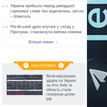
Україна пройшла період рекордної
11:32
серпневої спеки без відключень світла
– Шмигаль
Російський дрон влучив у склад у
11:01
Прилуках, спалахнула велика пожежа
Більше новин
ІНФОГРАФІКА
Вісім масованих
ударів по Україні
за літо: Київ та
область стали
головною ціллю
рф