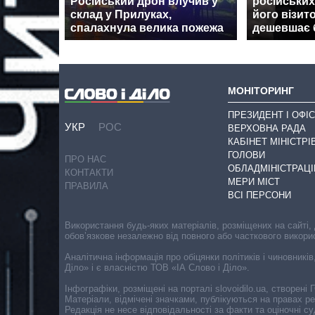
Російський дрон влучив у
російських
склад у Прилуках,
його візит
спалахнула велика пожежа
дешевшає 
МОНІТОРИНГ
ПРЕЗИДЕНТ І ОФІС
УКР
РОС
ВЕРХОВНА РАДА
КАБІНЕТ МІНІСТРІ
ГОЛОВИ
ПРО НАС
ОБЛАДМІНІСТРАЦІ
КОНТАКТИ
МЕРИ МІСТ
ПРАВИЛА
ВСІ ПЕРСОНИ
Використання будь-яких матеріалів, розміщених на сайті,
обов’язкове незалежно від повного або часткового викори
Аналітична інформація про обіцянки політиків і чиновників
Діло» і є власністю ТОВ «ІА Слово і Діло».
Інфографіки, розміщені на порталі slovoidilo.ua, створен
Матеріали, відмічені значками, публікуються на правах р
Редакція не несе відповідальності за факти та оціночні 