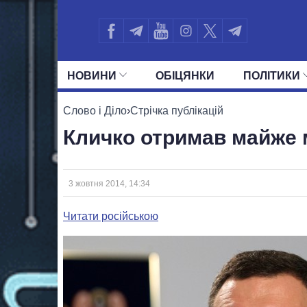
НОВИНИ
ОБIЦЯНКИ
ПОЛIТИКИ
УСІ ПОЛІТИКИ
ПРЕЗИДЕНТ І ОФ
Слово і Діло
›
Стрічка публікацій
Кличко отримав майже 
3 жовтня 2014, 14:34
Читати російською