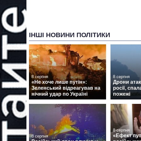
ІНШІ НОВИНИ ПОЛІТИКИ
8 серпня
8 серпня
«Не хоче лише путін»:
Дрони атак
Зеленський відреагував на
росії, спа
нічний удар по Україні
пожежі
8 серпня
«Ефект пут
8 серпня