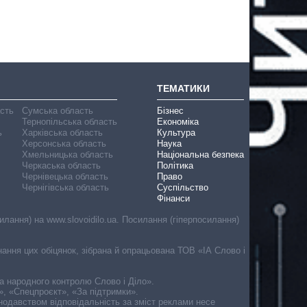
ТЕМАТИКИ
асть
Сумська область
Бізнес
Тернопільська область
Економіка
ь
Харківська область
Культура
Херсонська область
Наука
Хмельницька область
Національна безпека
Черкаська область
Політика
Чернівецька область
Право
Чернігівська область
Суспільство
Фінанси
лання) на www.slovoidilo.ua. Посилання (гіперпосилання)
онання цих обіцянок, зібрана й опрацьована ТОВ «ІА Слово і
ма народного контролю Слово і Діло».
», «Спецпроєкт», «За підтримки».
онодавством відповідальність за зміст реклами несе