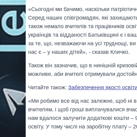
«Сьогодні ми бачимо, наскільки патріотич
Серед наших співгромадян, які захищають н
також немало вчителів та працівників осві
українців та відданості Батьківщині є і в
за те, що, незважаючи на усі труднощі, ви 
нас є – у наших дітей», - сказав Кличко.
Також він зазначив, що в нинішній кризовій 
можливе, аби вчителі отримували достойн
Читайте також:
Забезпечення якості осві
«Ми робимо все від нас залежне, щоб ні в
вчителям, і щоб гроші виплачувалися вча
нам вдалося залучити додаткові кошти – 9
освіту. У тому числі на заробітну плату – 