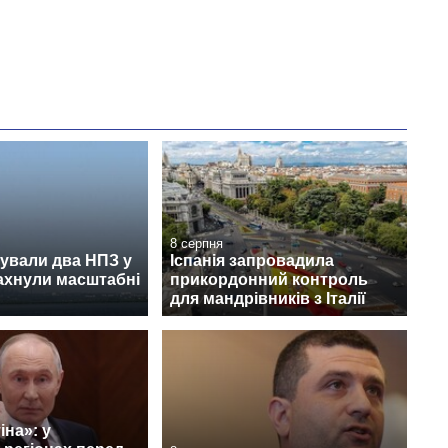
8 серпня
ували два НПЗ у
Іспанія запровадила
лахнули масштабні
прикордонний контроль
для мандрівників з Італії
іна»: у