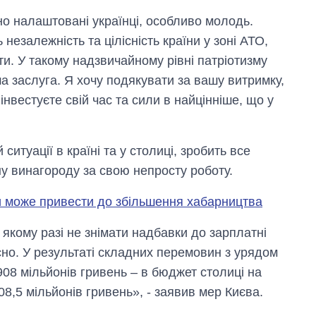
но налаштовані українці, особливо молодь.
езалежність та цілісність країни у зоні АТО,
ти. У такому надзвичайному рівні патріотизму
аша заслуга. Я хочу подякувати за вашу витримку,
інвестуєте свій час та сили в найцінніше, що у
ситуації в країні та у столиці, зробить все
у винагороду за свою непросту роботу.
ти може привести до збільшення хабарництва
Як за 10 років
 якому разі не знімати надбавки до зарплатні
змінилася кількість
сно. У результаті складних перемовин з урядом
вступників на
бакалаврат,
08 мільйонів гривень – в бюджет столиці на
магістратуру та
208,5 мільйонів гривень», - заявив мер Києва.
аспірантуру