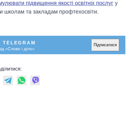
мулювати підвищення якості освітніх послуг
у
ги школам та закладам профтехосвіти.
У TELEGRAM
Підписатися
ід «Слово і діло»
ділитися: