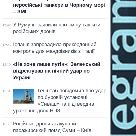
неросійські танкери в Чорному морі
– ЗМІ
У Румунії заявили про зміну тактики
12:42
російських дронів
Іспанія запровадила прикордонний
12:26
контроль для мандрівників з Італії
«Не хоче лише путін»: Зеленський
12:10
відреагував на нічний удар по
Україні
Генштаб повідомив про удар
11:51
по буровій установці
«Сиваш» та підтвердив
ураження двох НПЗ
Російські дрони атакували
11:36
пасажирський поїзд Суми – Київ