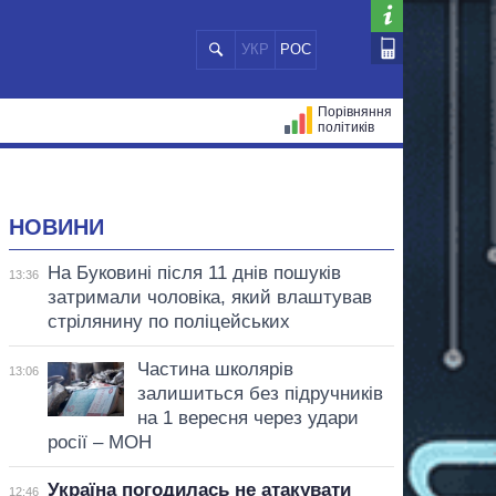
УКР
РОС
Порівняння
політиків
ЦІЙ
МЕРИ МІСТ
ВСІ ПЕРСОНИ
НОВИНИ
На Буковині після 11 днів пошуків
13:36
затримали чоловіка, який влаштував
стрілянину по поліцейських
Частина школярів
13:06
залишиться без підручників
на 1 вересня через удари
росії – МОН
Україна погодилась не атакувати
12:46