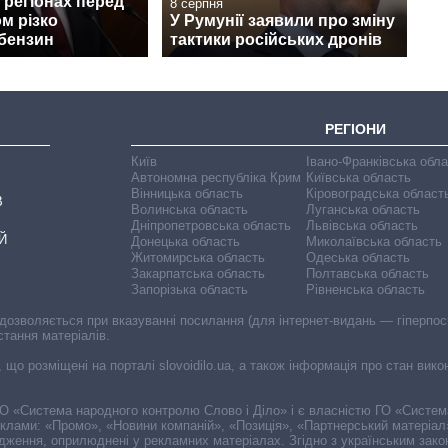
 регіонах перед
8 серпня
ом різко
У Румунії заявили про зміну
бензин
тактики російських дронів
РЕГІОНИ
Київ
Івано-Франківська обл
Автономна республіка Крим
Київська область
Вінницька область
Кіровоградська област
В
Волинська область
Луганська область
Дніпропетровська область
Львівська область
Й
Донецька область
Миколаївська область
Житомирська область
Одеська область
Закарпатська область
Полтавська область
Запорізька область
Рівненська область
 дозволяється при вказуванні посилання (для інтернет-видань — гіперпоси
стання матеріалів.
, що розміщені на порталі slovoidilo.ua, а також інформація про стан вик
і ГО «Система народного контролю Слово і Діло» і є власністю ГО «Систе
еклами: «Промо», «Новини компаній», «Позиція», «Партнерський матеріал
судження, оприлюднені у рекламних матеріалах. Згідно з українським зак