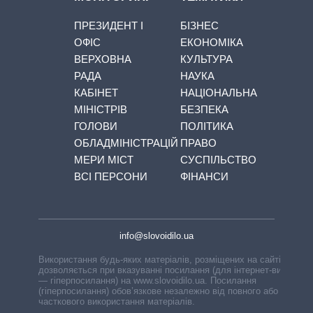
ПРЕЗИДЕНТ І
БІЗНЕС
ОФІС
ЕКОНОМІКА
ВЕРХОВНА
КУЛЬТУРА
РАДА
НАУКА
КАБІНЕТ
НАЦІОНАЛЬНА
МІНІСТРІВ
БЕЗПЕКА
ГОЛОВИ
ПОЛІТИКА
ОБЛАДМІНІСТРАЦІЙ
ПРАВО
МЕРИ МІСТ
СУСПІЛЬСТВО
ВСІ ПЕРСОНИ
ФІНАНСИ
info@slovoidilo.ua
Використання будь-яких матеріалів, розміщених на сайті,
дозволяється при вказуванні посилання (для інтернет-видань
— гіперпосилання) на www.slovoidilo.ua. Посилання
(гіперпосилання) обов’язкове незалежно від повного або
часткового використання матеріалів.