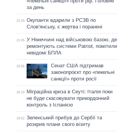
«пекельні санкції» проти рф. Головне
за день
Окупанти вдарили з РСЗВ по
22:29
Слов'янську, є жертва і поранені
У Німеччині над військовою базою, де
21:45
ремонтують системи Patriot, помітили
невідомі БПЛА
Сенат США підтримав
20:55
законопроєкт про «пекельні
санкції» проти росії
Міграційна криза в Сеуті: Італія поки
20:19
не буде скасовувати прикордонний
контроль з Іспанією
Зеленський прибув до Сербії та
19:52
розкрив плани свого візиту