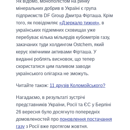
Як відомо, монополістом на ринку
мінеральних добрив в Україні є група
підприємств DF Group Дмитра Фірташа. Крім
того, як повідомляє
«Дзеркало тижня»
, в
українських підземних сховищах уже
перебуває кілька мільярдів кубометрів газу,
закачаних туди холдингом Ostchem, який
керує хімічними активами Фірташа. У
виданні роблять висновок, що тепер
скористатися цим паливом заводи
українського олігарха не зможуть.
Читайте також:
11 друзів Коломойського?
Нагадаємо, в результаті зустрічі
представників України, Росії та ЄС у Берліні
26 вересня було досягнуто попередніх
домовленостей про
поновлення постачання
газу
з Росії вже протягом жовтня.