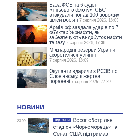
База ФСБ та 6 суден
«тіньового флоту»: СБС
атакували понад 100 ворожих
цілей росіян
7 серпня 2026, 18:05
Армія рф завдала ударів по 7
об'єктах Укрнафти, які
забезпечують видобуток нафти
та газу
7 серпня 2026, 17:38
Міжнародні резерви України
скоротилися у липні
7 серпня 2026, 18:09
Окупанти вдарили з РСЗВ по
Слов'янську, є жертва і
поранені
7 серпня 2026, 22:29
НОВИНИ
Ворог обстріляв
ПІДСУМКИ
23:09
стадіон «Чорноморець», а
Сенат США підтримав