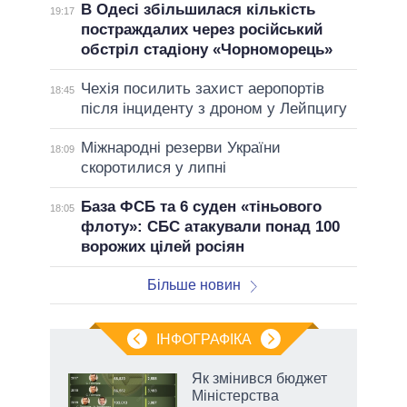
В Одесі збільшилася кількість
19:17
постраждалих через російський
обстріл стадіону «Чорноморець»
Чехія посилить захист аеропортів
18:45
після інциденту з дроном у Лейпцигу
Міжнародні резерви України
18:09
скоротилися у липні
База ФСБ та 6 суден «тіньового
18:05
флоту»: СБС атакували понад 100
ворожих цілей росіян
Більше новин
ІНФОГРАФІКА
Як змінився бюджет
раїні
Міністерства