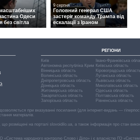
9 серпня
ймасштабніших
Головний генерал США
 частина Одеси
застеріг команду Трампа від
 без світла
ескалації з Іраном
РЕГІОНИ
Київ
Івано-Франківська обл
Автономна республіка Крим
Київська область
Вінницька область
Кіровоградська област
В
Волинська область
Луганська область
Дніпропетровська область
Львівська область
Й
Донецька область
Миколаївська область
Житомирська область
Одеська область
Закарпатська область
Полтавська область
Запорізька область
Рівненська область
 дозволяється при вказуванні посилання (для інтернет-видань — гіперпоси
стання матеріалів.
, що розміщені на порталі slovoidilo.ua, а також інформація про стан вик
і ГО «Система народного контролю Слово і Діло» і є власністю ГО «Систе