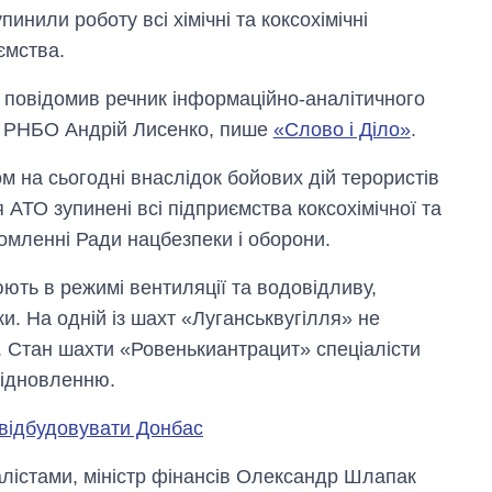
пинили роботу всі хімічні та коксохімічні
ємства.
 повідомив речник інформаційно-аналітичного
 РНБО Андрій Лисенко, пише
«Слово і Діло»
.
м на сьогодні внаслідок бойових дій терористів
 АТО зупинені всі підприємства коксохімічної та
ідомленні Ради нацбезпеки і оборони.
юють в режимі вентиляції та водовідливу,
и. На одній із шахт «Луганськвугілля» не
я. Стан шахти «Ровенькиантрацит» спеціалісти
 відновленню.
ь відбудовувати Донбас
лістами, міністр фінансів Олександр Шлапак