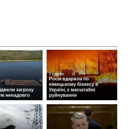
9 серпня
Росія вдарила по
німецькому бізнесу в
відвели загрозу
Україні, є масштабні
ле ненадовго
руйнування