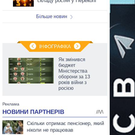
складу росіян у Перекопі
Більше новин
ІНФОГРАФІКА
Як змінився
бюджет
Міністерства
оборони за 13
років війни з
росією