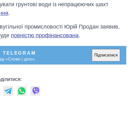
увати грунтові води із непрацюючих шахт
ння
.
а вугільної промисловості Юрій Продан заявив,
буде
повністю профінансована
.
У TELEGRAM
Підписатися
ід «Слово і діло»
Як за 10 років
змінилася кількість
вступників на
бакалаврат,
ділитися:
магістратуру та
аспірантуру