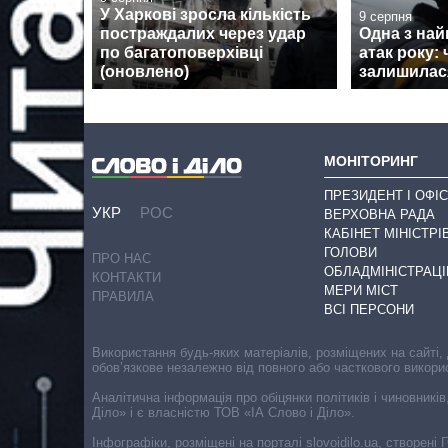
У Харкові зросла кількість
9 серпня
постраждалих через удар
Одна з на
по багатоповерхівці
атак року:
(оновлено)
залишилася
МОНІТОРИНГ
ПРЕЗИДЕНТ І ОФІС
УКР
РОС
ВЕРХОВНА РАДА
КАБІНЕТ МІНІСТРІ
ГОЛОВИ
ПРО НАС
ОБЛАДМІНІСТРАЦІ
КОНТАКТИ
МЕРИ МІСТ
ПРАВИЛА
ВСІ ПЕРСОНИ
Використання будь-яких матеріалів, розміщених на сайті,
обов’язкове незалежно від повного або часткового викори
Аналітична інформація про обіцянки політиків і чиновників
Діло» і є власністю ТОВ «ІА Слово і Діло».
Інфографіки, розміщені на порталі slovoidilo.ua, створен