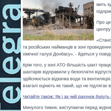
мить зу
підпри
Про це
центру
«Стано
та російських найманців в зоні проведення
хімічної галузі Донбасу», - йдеться у пов
Крім того, у зоні АТО більшість шахт прац
шахтарів відправили у безоплатні відпустк
здійснюється відкачка води та вентиляці
взагалі оцінють як такий, що не підлягає
Читайте також: Як і за чий рахунок будут
Минулого тижня, виступаючи перед журна