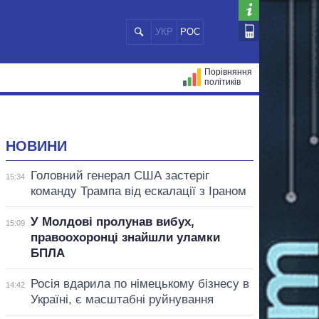
УКР
РОС
Порівняння
політиків
ЦІЙ
МЕРИ МІСТ
ВСІ ПЕРСОНИ
НОВИНИ
Головний генерал США застеріг
15:34
команду Трампа від ескалації з Іраном
У Молдові пролунав вибух,
15:09
правоохоронці знайшли уламки
БПЛА
Росія вдарила по німецькому бізнесу в
14:42
Україні, є масштабні руйнування