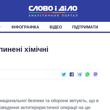
ІНФОГРАФІКА
ВІДЕО
ПІДТРИМАТИ
ІС
СТРІЧКА
ВЕРХОВНА РАДА
ПОДІЇ
СТАТТІ
КАБІНЕТ МІНІСТРІВ
ДУМКИ
ОГЛЯДИ
ГОЛОВИ ОБЛАДМІНІСТРА
ДАЙДЖЕСТИ
инені хімічні
ПОЛІТИКА
ДЕПУТАТИ
ЕКОНОМІКА
КОМІТЕТИ
СУСПІЛЬСТВО
ФРАКЦІЇ
ОКРУГИ
СВІТ
 національної безпеки та оборони звітують, що в
роведення антитерористичної операції на цю