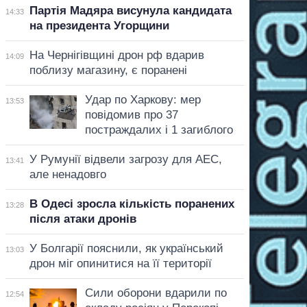
Партія Мадяра висунула кандидата
14:33
на президента Угорщини
На Чернігівщині дрон рф вдарив
14:09
поблизу магазину, є поранені
Удар по Харкову: мер
13:53
повідомив про 37
постраждалих і 1 загиблого
У Румунії відвели загрозу для АЕС,
13:41
але ненадовго
В Одесі зросла кількість поранених
13:28
після атаки дронів
У Болгарії пояснили, як український
13:03
дрон міг опинитися на її території
Сили оборони вдарили по
12:54