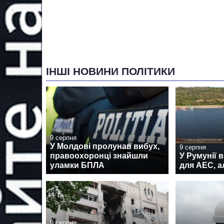
ІНШІ НОВИНИ ПОЛІТИКИ
9 серпня
У Молдові пролунав вибух,
9 серпня
правоохоронці знайшли
У Румунії 
уламки БПЛА
для АЕС, а
9 серпня