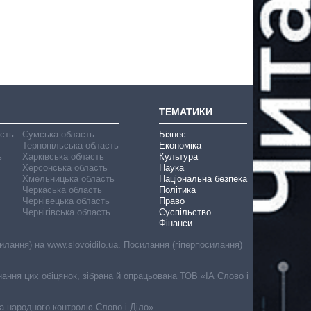
ТЕМАТИКИ
асть
Сумська область
Бізнес
Тернопільська область
Економіка
ь
Харківська область
Культура
Херсонська область
Наука
Хмельницька область
Національна безпека
Черкаська область
Політика
Чернівецька область
Право
Чернігівська область
Суспільство
Фінанси
лання) на www.slovoidilo.ua. Посилання (гіперпосилання)
онання цих обіцянок, зібрана й опрацьована ТОВ «ІА Слово і
ма народного контролю Слово і Діло».