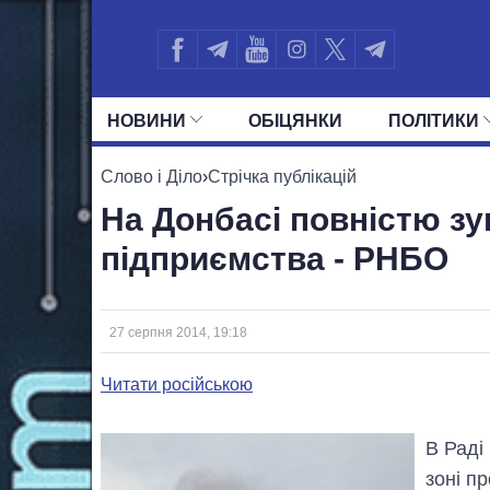
НОВИНИ
ОБIЦЯНКИ
ПОЛIТИКИ
УСІ ПОЛІТИКИ
ПРЕЗИДЕНТ І ОФ
Слово і Діло
›
Стрічка публікацій
На Донбасі повністю зуп
підприємства - РНБО
27 серпня 2014, 19:18
Читати російською
В Раді
зоні п