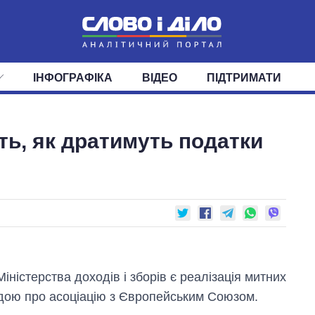
ІНФОГРАФІКА
ВІДЕО
ПІДТРИМАТИ
ІС
СТРІЧКА
ВЕРХОВНА РАДА
ПОДІЇ
СТАТТІ
КАБІНЕТ МІНІСТРІВ
ДУМКИ
ОГЛЯДИ
ГОЛОВИ ОБЛАДМІНІСТРА
ДАЙДЖЕСТИ
ть, як дратимуть податки
ПОЛІТИКА
ДЕПУТАТИ
ЕКОНОМІКА
КОМІТЕТИ
СУСПІЛЬСТВО
ФРАКЦІЇ
ОКРУГИ
СВІТ
Міністерства доходів і зборів є реалізація митних
дою про асоціацію з Європейським Союзом.