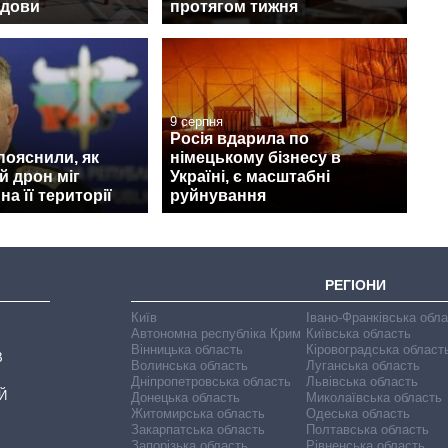
лдови
протягом тижня
9 серпня
Росія вдарила по
 пояснили, як
німецькому бізнесу в
й дрон міг
Україні, є масштабні
а її території
руйнування
РЕГІОНИ
Київ
Івано-Франківська обл
Автономна республіка Крим
Київська область
Вінницька область
Кіровоградська област
В
Волинська область
Луганська область
Дніпропетровська область
Львівська область
Й
Донецька область
Миколаївська область
Житомирська область
Одеська область
Закарпатська область
Полтавська область
Запорізька область
Рівненська область