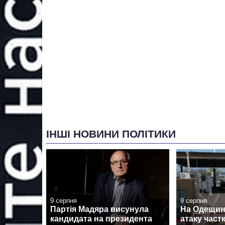
ІНШІ НОВИНИ ПОЛІТИКИ
9 серпня
9 серпня
Партія Мадяра висунула
На Одещині
кандидата на президента
атаку час