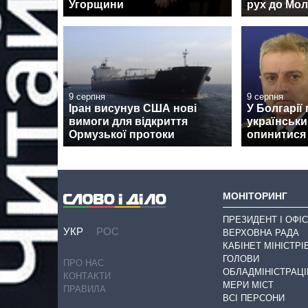
Угорщини
рух до Мо
9 серпня
9 серпня
Іран висунув США нові
У Болгарії
вимоги для відкриття
українськи
Ормузької протоки
опинитися н
МОНІТОРИНГ
ПРЕЗИДЕНТ І ОФІС
УКР
РОС
ВЕРХОВНА РАДА
КАБІНЕТ МІНІСТРІ
ГОЛОВИ
ПРО НАС
ОБЛАДМІНІСТРАЦІ
КОНТАКТИ
МЕРИ МІСТ
ПРАВИЛА
ВСІ ПЕРСОНИ