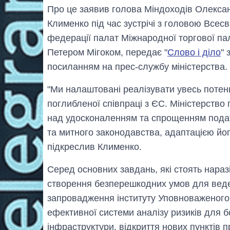
Про це заявив голова Міндоходів Олекса
Клименко під час зустрічі з головою Всесв
федерації палат Міжнародної торгової па
Петером Мігоком, передає "
Слово і діло
" 
посиланням на прес-службу міністерства
"Ми налаштовані реалізувати увесь потен
поглибленої співпраці з ЄС. Міністерство
над удосконаленням та спрощенням пода
та митного законодавства, адаптацією йог
підкреслив Клименко.
Серед основних завдань, які стоять нараз
створення безперешкодних умов для веде
запровадження інституту Уповноваженого 
ефективної системи аналізу ризиків для 
інфраструктури, відкриття нових пунктів п