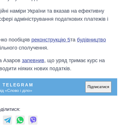
ційні наміри України та вказав на ефективну
у сфері адміністрування податкових платежів і
нко пообіцяв
реконструкцію 5
та
будівництво
ільного сполучення.
Дефіцит пам’яті:
ла Азаров
запевнив
, що уряд тримає курс на
як зріс попит на
чипи за останні
водити ніяких нових податків.
роки і що
прогнозують на
2027-й
У TELEGRAM
Підписатися
ід «Слово і діло»
ділитися: