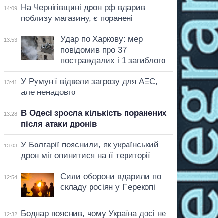
На Чернігівщині дрон рф вдарив
14:09
поблизу магазину, є поранені
Удар по Харкову: мер
13:53
повідомив про 37
постраждалих і 1 загиблого
У Румунії відвели загрозу для АЕС,
13:41
але ненадовго
В Одесі зросла кількість поранених
13:28
після атаки дронів
У Болгарії пояснили, як український
13:03
дрон міг опинитися на її території
Сили оборони вдарили по
12:54
складу росіян у Перекопі
Боднар пояснив, чому Україна досі не
12:32