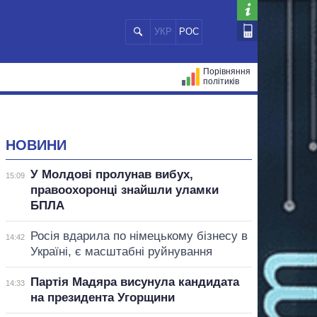
УКР
РОС
Порівняння
політиків
ЦІЙ
МЕРИ МІСТ
ВСІ ПЕРСОНИ
НОВИНИ
У Молдові пролунав вибух,
15:09
правоохоронці знайшли уламки
БПЛА
Росія вдарила по німецькому бізнесу в
14:42
Україні, є масштабні руйнування
Партія Мадяра висунула кандидата
14:33
на президента Угорщини