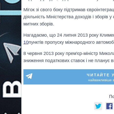
Мігок зі свого боку підтримав євроінтегра
діяльність Міністерства доходів і зборів 
митних зборів.
Нагадаємо, що 24 липня 2013 року Климе
10
пунктів пропуску міжнародного автомоб
8 червня 2013 року прем'єр-міністр Мико
зниження податкових ставок і не планує в
ЧИТАЙТЕ 
найважливіше в
По