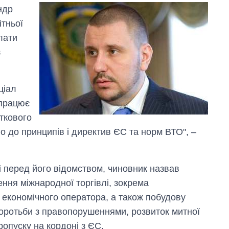
ндр
ітньої
лати
з
.
ціал
 працює
ткового
о до принципів і директив ЄС та норм ВТО", –
і перед його відомством, чиновник назвав
ння міжнародної торгівлі, зокрема
економічного оператора, а також побудову
боротьби з правопорушеннями, розвиток митної
ропуску на кордоні з ЄС.