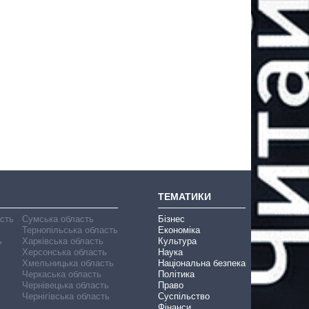
ТЕМАТИКИ
асть
Сумська область
Бізнес
Тернопільська область
Економіка
ь
Харківська область
Культура
Херсонська область
Наука
Хмельницька область
Національна безпека
Черкаська область
Політика
Чернівецька область
Право
Чернігівська область
Суспільство
Фінанси