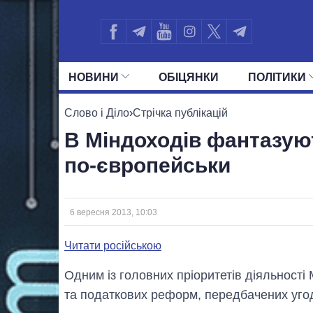
НОВИНИ
ОБIЦЯНКИ
ПОЛIТИКИ
УСІ ПОЛІТИКИ
ПРЕЗИДЕНТ І ОФ
Слово і Діло
›
Стрічка публікацій
В Міндоходів фантазую
по-європейськи
6 вересня 2013, 10:03
Читати російською
Одним із головних пріоритетів діяльності 
та податкових реформ, передбачених уго