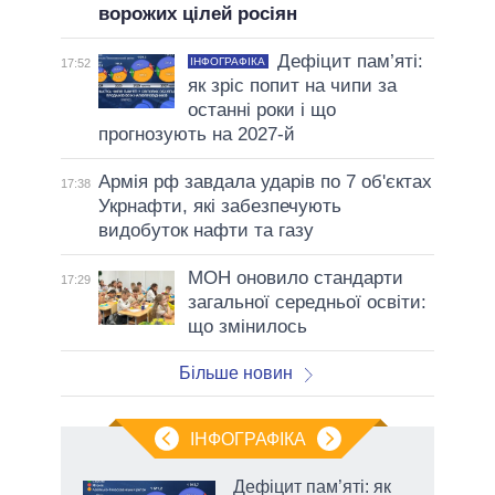
ворожих цілей росіян
Дефіцит пам’яті:
ІНФОГРАФІКА
17:52
як зріс попит на чипи за
останні роки і що
прогнозують на 2027-й
Армія рф завдала ударів по 7 об'єктах
17:38
Укрнафти, які забезпечують
видобуток нафти та газу
МОН оновило стандарти
17:29
загальної середньої освіти:
що змінилось
Більше новин
ІНФОГРАФІКА
Дефіцит пам’яті: як