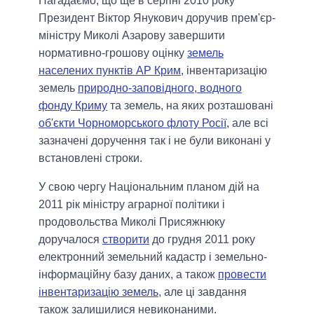
Нагадаємо, що ще в серпні 2010 року
Президент Віктор Янукович доручив прем'єр-
міністру Миколі Азарову завершити
нормативно-грошову оцінку
земель
населених пунктів АР Крим
, інвентаризацію
земель
природно-заповідного, водного
фонду Криму
та земель, на яких розташовані
об'єкти Чорноморського флоту Росії
, але всі
зазначені доручення так і не були виконані у
встановлені строки.
У свою чергу Національним планом дій на
2011 рік міністру аграрної політики і
продовольства Миколі Присяжнюку
доручалося
створити
до грудня 2011 року
електронний земельний кадастр і земельно-
інформаційну базу даних, а також
провести
інвентаризацію земель
, але ці завдання
також залишилися невиконаними.