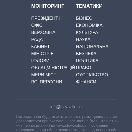
МОНІТОРИНГ
ТЕМАТИКИ
ПРЕЗИДЕНТ І
БІЗНЕС
ОФІС
ЕКОНОМІКА
ВЕРХОВНА
КУЛЬТУРА
РАДА
НАУКА
КАБІНЕТ
НАЦІОНАЛЬНА
МІНІСТРІВ
БЕЗПЕКА
ГОЛОВИ
ПОЛІТИКА
ОБЛАДМІНІСТРАЦІЙ
ПРАВО
МЕРИ МІСТ
СУСПІЛЬСТВО
ВСІ ПЕРСОНИ
ФІНАНСИ
info@slovoidilo.ua
Використання будь-яких матеріалів, розміщених на сайті,
дозволяється при вказуванні посилання (для інтернет-видань
— гіперпосилання) на www.slovoidilo.ua. Посилання
(гіперпосилання) обов’язкове незалежно від повного або