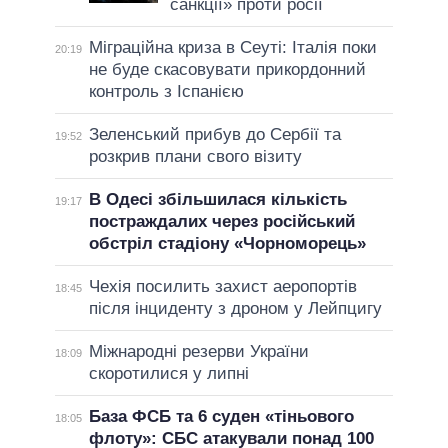
санкції» проти росії
Міграційна криза в Сеуті: Італія поки
20:19
не буде скасовувати прикордонний
контроль з Іспанією
Зеленський прибув до Сербії та
19:52
розкрив плани свого візиту
В Одесі збільшилася кількість
19:17
постраждалих через російський
обстріл стадіону «Чорноморець»
Чехія посилить захист аеропортів
18:45
після інциденту з дроном у Лейпцигу
Міжнародні резерви України
18:09
скоротилися у липні
База ФСБ та 6 суден «тіньового
18:05
флоту»: СБС атакували понад 100