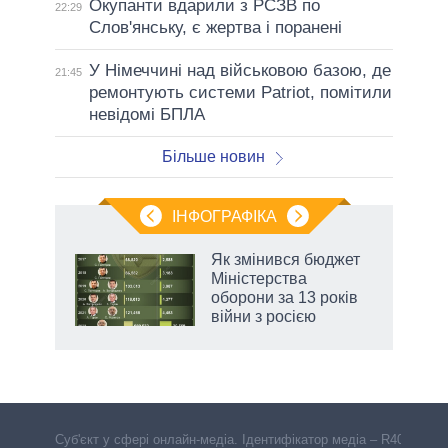
Окупанти вдарили з РСЗВ по
22:29
Слов'янську, є жертва і поранені
У Німеччині над військовою базою, де
21:45
ремонтують системи Patriot, помітили
невідомі БПЛА
Більше новин
ІНФОГРАФІКА
Як змінився бюджет
раїні
Міністерства
ої
оборони за 13 років
війни з росією
Cуб'єкт у сфері онлайн-медіа. Ідентифікатор медіа – R40-