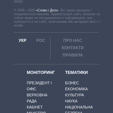
05063
© 2009—2026
«Слово і Діло»
.
Всі права захищені і
охороняються законом. Адміністрація сайту залишає за
собою право не погоджуватися з інформацією, яка
публікується на сайті, власниками або авторами якої є треті
особи.
УКР
РОС
ПРО НАС
КОНТАКТИ
ПРАВИЛА
МОНІТОРИНГ
ТЕМАТИКИ
ПРЕЗИДЕНТ І
БІЗНЕС
ОФІС
ЕКОНОМІКА
ВЕРХОВНА
КУЛЬТУРА
РАДА
НАУКА
КАБІНЕТ
НАЦІОНАЛЬНА