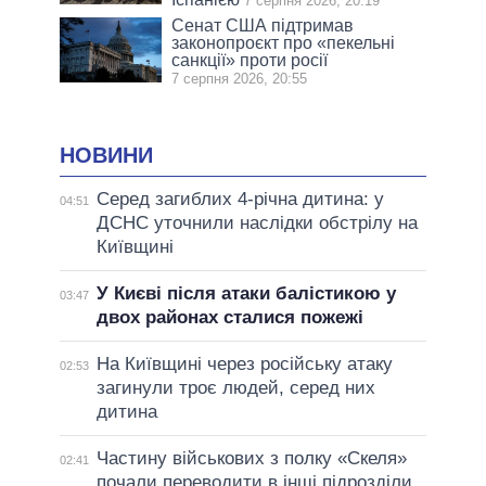
7 серпня 2026, 20:19
Сенат США підтримав
законопроєкт про «пекельні
санкції» проти росії
7 серпня 2026, 20:55
НОВИНИ
Серед загиблих 4-річна дитина: у
04:51
ДСНС уточнили наслідки обстрілу на
Київщині
У Києві після атаки балістикою у
03:47
двох районах сталися пожежі
На Київщині через російську атаку
02:53
загинули троє людей, серед них
дитина
Частину військових з полку «Скеля»
02:41
почали переводити в інші підрозділи