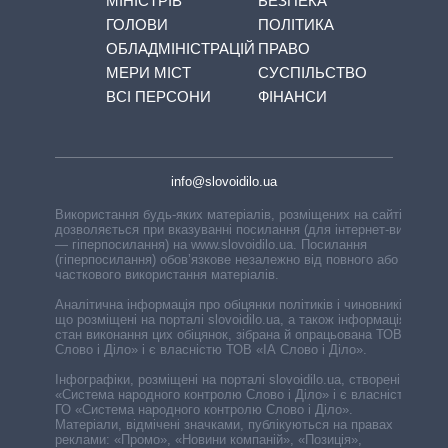
МІНІСТРІВ
БЕЗПЕКА
ГОЛОВИ
ПОЛІТИКА
ОБЛАДМІНІСТРАЦІЙ
ПРАВО
МЕРИ МІСТ
СУСПІЛЬСТВО
ВСІ ПЕРСОНИ
ФІНАНСИ
info@slovoidilo.ua
Використання будь-яких матеріалів, розміщених на сайті,
дозволяється при вказуванні посилання (для інтернет-видань
— гіперпосилання) на www.slovoidilo.ua. Посилання
(гіперпосилання) обов’язкове незалежно від повного або
часткового використання матеріалів.
Аналітична інформація про обіцянки політиків і чиновників,
що розміщені на порталі slovoidilo.ua, а також інформація про
стан виконання цих обіцянок, зібрана й опрацьована ТОВ «ІА
Слово і Діло» і є власністю ТОВ «ІА Слово і Діло».
Інфографіки, розміщені на порталі slovoidilo.ua, створені ГО
«Система народного контролю Слово і Діло» і є власністю
ГО «Система народного контролю Слово і Діло».
Матеріали, відмічені значками, публікуються на правах
реклами: «Промо», «Новини компаній», «Позиція»,