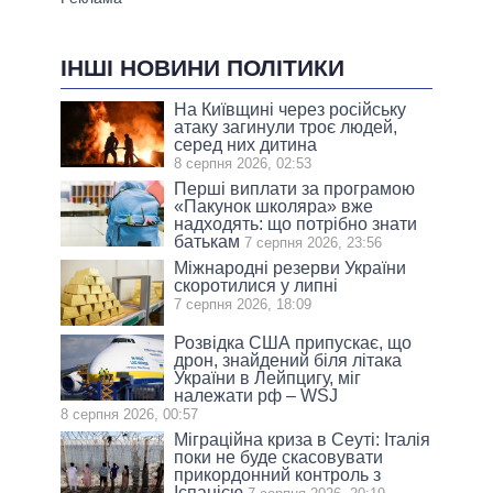
ІНШІ НОВИНИ ПОЛІТИКИ
На Київщині через російську
атаку загинули троє людей,
серед них дитина
8 серпня 2026, 02:53
Перші виплати за програмою
«Пакунок школяра» вже
надходять: що потрібно знати
батькам
7 серпня 2026, 23:56
Міжнародні резерви України
скоротилися у липні
7 серпня 2026, 18:09
Розвідка США припускає, що
дрон, знайдений біля літака
України в Лейпцигу, міг
належати рф – WSJ
8 серпня 2026, 00:57
Міграційна криза в Сеуті: Італія
поки не буде скасовувати
прикордонний контроль з
Іспанією