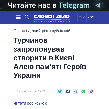
УКР
РОС
НОВИНИ
Слово і Діло
›
Стрічка публікацій
Турчинов
ОБIЦЯНКИ
СТРІЧКА
ПОЛІТИКА
запропонував
ПОДІЇ
ЕКОНОМІКА
ПОЛIТИКИ
створити в Києві
СТАТТІ
СУСПІЛЬСТВО
ІНФОГРАФІКА
ДУМКИ
СВІТ
УСІ ПОЛІТИКИ
Алею пам'яті Героїв
ОГЛЯДИ
ПРЕЗИДЕНТ І ОФІС
України
ВІДЕО
ДАЙДЖЕСТИ
ВЕРХОВНА РАДА
ПІДТРИМАТИ
КАБІНЕТ МІНІСТРІВ
ГОЛОВИ ОБЛАДМІНІСТРАЦІЙ
11 серпня 2014, 12:35
ПОРІВНЯННЯ ПОЛІТИКІВ
МЕРИ МІСТ
Читати російською
ВСІ ПЕРСОНИ