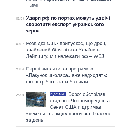
– ЗМІ
Удари рф по портах можуть удвічі
01:59
скоротити експорт українського
зерна
Розвідка США припускає, що дрон,
00:57
знайдений біля літака України в
Лейпцигу, міг належати рф – WSJ
Перші виплати за програмою
23:56
«Пакунок школяра» вже надходять:
що потрібно знати батькам
Ворог обстріляв
ПІДСУМКИ
23:09
стадіон «Чорноморець», а
Сенат США підтримав
«пекельні санкції» проти рф. Головне
за день