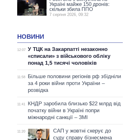
Україні майже 150 дронів:
скільки збила ППО
7 серпня 2026, 09:32
НОВИНИ
У ТЦК на Закарпатті незаконно
12:07
«списали» з військового обліку
понад 1,5 тисячі чоловіків
Більше половини регіонів рф збідніли
11:58
за 4 роки війни проти України –
розвідка
КНДР заробила близько $22 млрд від
11:41
початку війни в Україні попри
міжнародні санкції – ЗМІ
САП у жовтні скерує до
11:20
суду справу бізнесмена