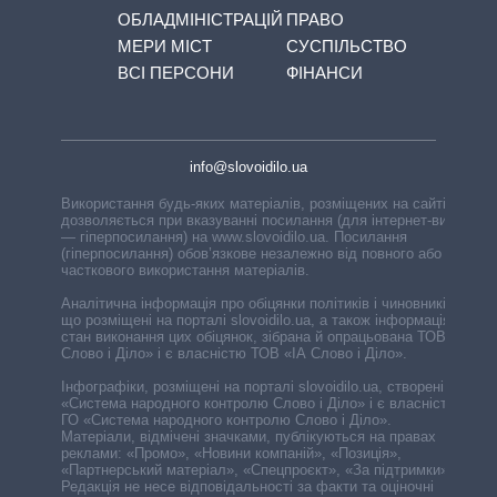
ОБЛАДМІНІСТРАЦІЙ
ПРАВО
МЕРИ МІСТ
СУСПІЛЬСТВО
ВСІ ПЕРСОНИ
ФІНАНСИ
info@slovoidilo.ua
Використання будь-яких матеріалів, розміщених на сайті,
дозволяється при вказуванні посилання (для інтернет-видань
— гіперпосилання) на www.slovoidilo.ua. Посилання
(гіперпосилання) обов’язкове незалежно від повного або
часткового використання матеріалів.
Аналітична інформація про обіцянки політиків і чиновників,
що розміщені на порталі slovoidilo.ua, а також інформація про
стан виконання цих обіцянок, зібрана й опрацьована ТОВ «ІА
Слово і Діло» і є власністю ТОВ «ІА Слово і Діло».
Інфографіки, розміщені на порталі slovoidilo.ua, створені ГО
«Система народного контролю Слово і Діло» і є власністю
ГО «Система народного контролю Слово і Діло».
Матеріали, відмічені значками, публікуються на правах
реклами: «Промо», «Новини компаній», «Позиція»,
«Партнерський матеріал», «Спецпроєкт», «За підтримки».
Редакція не несе відповідальності за факти та оціночні