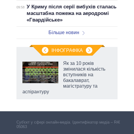
У Криму після серії вибухів сталась
09:58
масштабна пожежа на аеродромі
«Гвардійське»
Більше новин
ІНФОГРАФІКА
нтів:
Як за 10 років
 і
змінилася кількість
nAI
вступників на
бакалаврат,
магістратуру та
аспірантуру
Cуб'єкт у сфері онлайн-медіа. Ідентифікатор медіа – R40-
05063