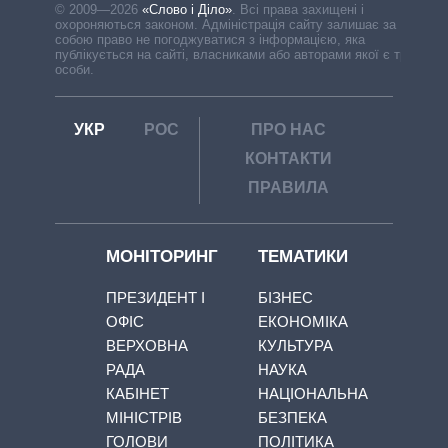
© 2009—2026
«Слово і Діло»
.
Всі права захищені і
охороняються законом. Адміністрація сайту залишає за
собою право не погоджуватися з інформацією, яка
публікується на сайті, власниками або авторами якої є треті
особи.
УКР
РОС
ПРО НАС
КОНТАКТИ
ПРАВИЛА
МОНІТОРИНГ
ТЕМАТИКИ
ПРЕЗИДЕНТ І
БІЗНЕС
ОФІС
ЕКОНОМІКА
ВЕРХОВНА
КУЛЬТУРА
РАДА
НАУКА
КАБІНЕТ
НАЦІОНАЛЬНА
МІНІСТРІВ
БЕЗПЕКА
ГОЛОВИ
ПОЛІТИКА