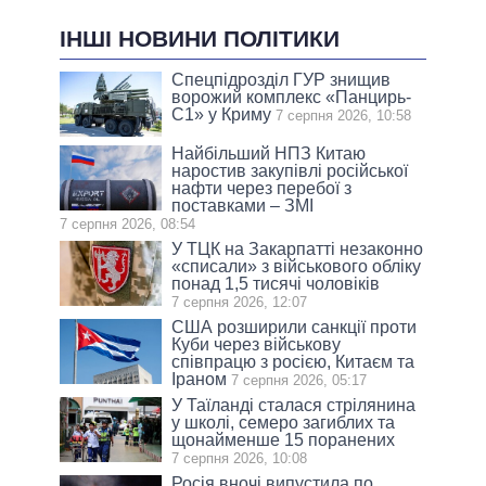
ІНШІ НОВИНИ ПОЛІТИКИ
Спецпідрозділ ГУР знищив
ворожий комплекс «Панцирь-
С1» у Криму
7 серпня 2026, 10:58
Найбільший НПЗ Китаю
наростив закупівлі російської
нафти через перебої з
поставками – ЗМІ
7 серпня 2026, 08:54
У ТЦК на Закарпатті незаконно
«списали» з військового обліку
понад 1,5 тисячі чоловіків
7 серпня 2026, 12:07
США розширили санкції проти
Куби через військову
співпрацю з росією, Китаєм та
Іраном
7 серпня 2026, 05:17
У Таїланді сталася стрілянина
у школі, семеро загиблих та
щонайменше 15 поранених
7 серпня 2026, 10:08
Росія вночі випустила по