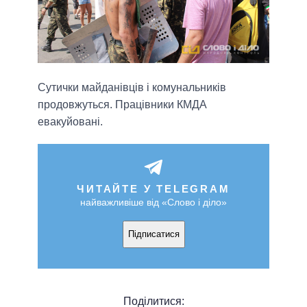
Сутички майданівців і комунальників
продовжуться. Працівники КМДА
евакуйовані.
ЧИТАЙТЕ У TELEGRAM
найважливіше від «Слово і діло»
Підписатися
Поділитися: