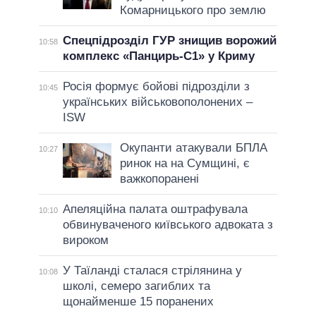
Комарницького про землю
Спецпідрозділ ГУР знищив ворожий
10:58
комплекс «Панцирь-С1» у Криму
Росія формує бойові підрозділи з
10:45
українських військовополонених –
ISW
Окупанти атакували БПЛА
10:27
ринок на на Сумщині, є
важкопоранені
Апеляційна палата оштрафувала
10:10
обвинуваченого київського адвоката з
вироком
У Таїланді сталася стрілянина у
10:08
школі, семеро загиблих та
щонайменше 15 поранених