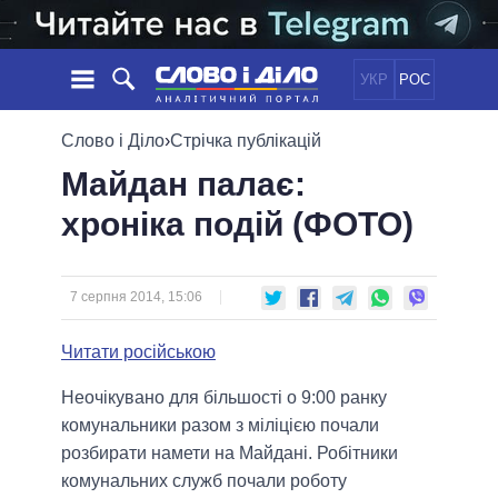
УКР
РОС
НОВИНИ
Слово і Діло
›
Стрічка публікацій
Майдан палає:
ОБIЦЯНКИ
СТРІЧКА
ПОЛІТИКА
хроніка подій (ФОТО)
ПОДІЇ
ЕКОНОМІКА
ПОЛIТИКИ
СТАТТІ
СУСПІЛЬСТВО
ІНФОГРАФІКА
ДУМКИ
СВІТ
УСІ ПОЛІТИКИ
7 серпня 2014, 15:06
ОГЛЯДИ
ПРЕЗИДЕНТ І ОФІС
ВІДЕО
Читати російською
ДАЙДЖЕСТИ
ВЕРХОВНА РАДА
ПІДТРИМАТИ
КАБІНЕТ МІНІСТРІВ
Неочікувано для більшості о 9:00 ранку
ГОЛОВИ ОБЛАДМІНІСТРАЦІЙ
комунальники разом з міліцією почали
ПОРІВНЯННЯ ПОЛІТИКІВ
МЕРИ МІСТ
розбирати намети на Майдані. Робітники
комунальних служб почали роботу
ВСІ ПЕРСОНИ