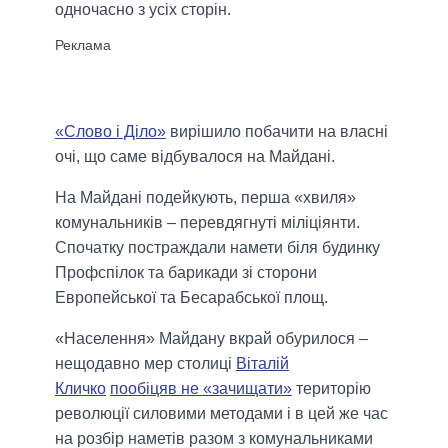
одночасно з усіх сторін.
«Слово і Діло»
вирішило побачити на власні
очі, що саме відбувалося на Майдані.
На Майдані подейкують, перша «хвиля»
комунальників – перевдягнуті міліціянти.
Спочатку постраждали намети біля будинку
Профспілок та барикади зі сторони
Европейської та Бесарабської площ.
«Населення» Майдану вкрай обурилося –
нещодавно мер столиці
Віталій
Кличко
пообіцяв не «зачищати»
територію
революції силовими методами і в цей же час
на розбір наметів разом з комунальниками