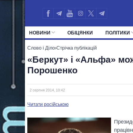
НОВИНИ
ОБIЦЯНКИ
ПОЛIТИКИ
УСІ ПОЛІТИКИ
ПРЕЗИДЕНТ І ОФ
Слово і Діло
›
Стрічка публікацій
«Беркут» і «Альфа» мо
Порошенко
2 серпня 2014, 10:42
Читати російською
Презид
працівн