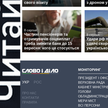
свого візиту
з дроном у
8 серпня
Частині пенсіонерів та
8 серпня
отримувачів соцвиплат
Удари рф 
треба змінити банк до 15
удвічі ско
вересня: кого це стосується
українсько
МОНІТОРИНГ
ПРЕЗИДЕНТ І ОФІС
УКР
РОС
ВЕРХОВНА РАДА
КАБІНЕТ МІНІСТРІ
ГОЛОВИ
ПРО НАС
ОБЛАДМІНІСТРАЦІ
КОНТАКТИ
МЕРИ МІСТ
ПРАВИЛА
ВСІ ПЕРСОНИ