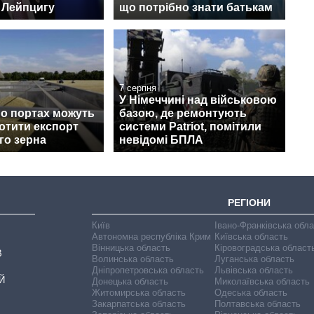
 Лейпцигу
що потрібно знати батькам
7 серпня
У Німеччині над військовою
по портах можуть
базою, де ремонтують
ротити експорт
системи Patriot, помітили
го зерна
невідомі БПЛА
РЕГІОНИ
Київ
Івано-Франківська обл
Автономна республіка Крим
Київська область
Вінницька область
Кіровоградська област
В
Волинська область
Луганська область
Дніпропетровська область
Львівська область
Й
Донецька область
Миколаївська область
Житомирська область
Одеська область
Закарпатська область
Полтавська область