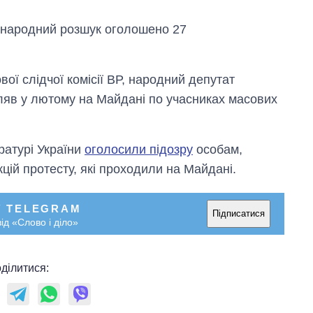
жнародний розшук оголошено 27
ої слідчої комісії ВР, народний депутат
іляв у лютому на Майдані по учасниках масових
.
ратурі України
оголосили підозру
особам,
цій протесту, які проходили на Майдані.
У TELEGRAM
Підписатися
ід «Слово і діло»
Від 1 місяця – до 5
років: хто і як
ділитися:
довго обіймав
посаду керівника
СЗР