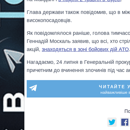
Глава держави також повідомив, що в мі
високопосадовців.
Як повідомлялося раніше, голова тимчасов
Геннадій Москаль заявив, що всі, хто стр
акцій,
знаходяться в зоні бойових дій АТО
Нагадаємо, 24 липня в Генеральній проку
причетним до вчинення злочинів під час ак
ЧИТАЙТЕ 
найважливіше в
По