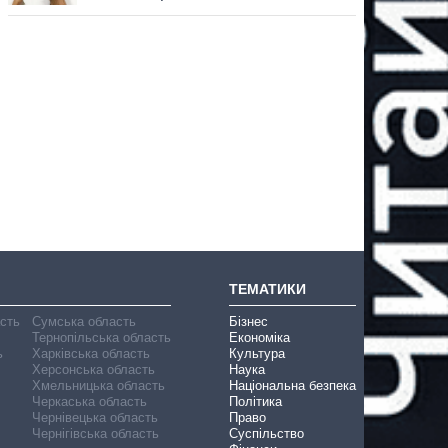
ТЕМАТИКИ
асть
Сумська область
Бізнес
Тернопільська область
Економіка
ь
Харківська область
Культура
Херсонська область
Наука
Хмельницька область
Національна безпека
Черкаська область
Політика
Чернівецька область
Право
Чернігівська область
Суспільство