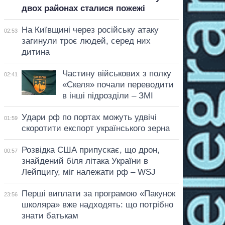
двох районах сталися пожежі
На Київщині через російську атаку
02:53
загинули троє людей, серед них
дитина
Частину військових з полку
02:41
«Скеля» почали переводити
в інші підрозділи – ЗМІ
Удари рф по портах можуть удвічі
01:59
скоротити експорт українського зерна
Розвідка США припускає, що дрон,
00:57
знайдений біля літака України в
Лейпцигу, міг належати рф – WSJ
Перші виплати за програмою «Пакунок
23:56
школяра» вже надходять: що потрібно
знати батькам