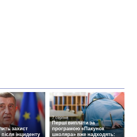
7 серпня
Перші виплати за
лить захист
програмою «Пакунок
 після інциденту
школяра» вже надходять: