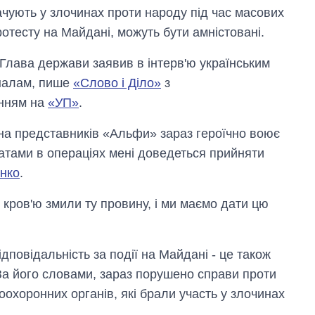
чують у злочинах проти народу під час масових
ротесту на Майдані, можуть бути амністовані.
Глава держави заявив в інтерв'ю українським
налам, пише
«Слово і Діло»
з
нням на
«УП»
.
на представників «Альфи» зараз героїчно воює
татами в операціях мені доведеться прийняти
нко
.
кров'ю змили ту провину, і ми маємо дати цю
повідальність за події на Майдані - це також
 За його словами, зараз порушено справи проти
воохоронних органів, які брали участь у злочинах