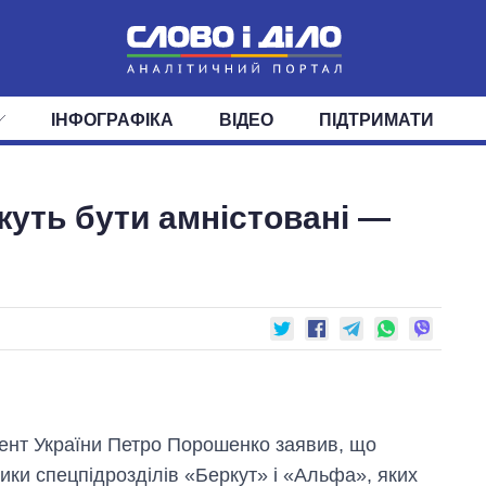
ІНФОГРАФІКА
ВІДЕО
ПІДТРИМАТИ
ІС
СТРІЧКА
ВЕРХОВНА РАДА
ПОДІЇ
СТАТТІ
КАБІНЕТ МІНІСТРІВ
ДУМКИ
ОГЛЯДИ
ГОЛОВИ ОБЛАДМІНІСТРА
ДАЙДЖЕСТИ
жуть бути амністовані —
ПОЛІТИКА
ДЕПУТАТИ
ЕКОНОМІКА
КОМІТЕТИ
СУСПІЛЬСТВО
ФРАКЦІЇ
ОКРУГИ
СВІТ
ент України Петро Порошенко заявив, що
ики спецпідрозділів «Беркут» і «Альфа», яких