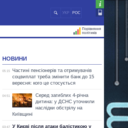
УКР
РОС
Порівняння
політиків
ЦІЙ
МЕРИ МІСТ
ВСІ ПЕРСОНИ
НОВИНИ
Частині пенсіонерів та отримувачів
05:15
соцвиплат треба змінити банк до 15
вересня: кого це стосується
Серед загиблих 4-річна
04:51
дитина: у ДСНС уточнили
наслідки обстрілу на
Київщині
У Києві після атаки балістикою у
03:47