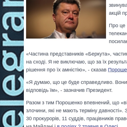
звинува
акцій п
Про це 
телека
посила
«Частина представників «Беркута», части
на сході. Я не виключаю, що за їх резуль
рішення про їх амністію», - сказав
Пороше
«Я думаю, що це буде справедливо. Вони 
відповідь їм», - зазначив Президент.
Разом з тим Порошенко впевнений, що «від
злочини, які не мають терміну давності».
30 прокурорів, 11 суддів, працівників пра
на Майдані і
в подіях 2 травня в Одесі
.