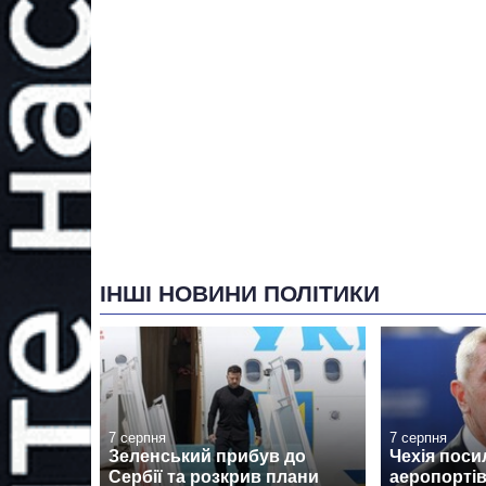
ІНШІ НОВИНИ ПОЛІТИКИ
7 серпня
7 серпня
Зеленський прибув до
Чехія поси
Сербії та розкрив плани
аеропортів