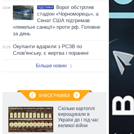
Ворог обстріляв
ПІДСУМКИ
23:09
стадіон «Чорноморець», а
Сенат США підтримав
«пекельні санкції» проти рф. Головне
за день
Окупанти вдарили з РСЗВ по
22:29
Слов'янську, є жертва і поранені
Більше новин
ІНФОГРАФІКА
Скільки картоплі
вирощували в
Україні до і під час
великої війни