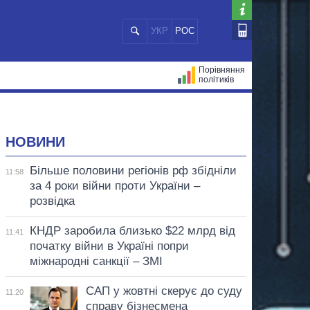
УКР
РОС
Порівняння
політиків
ЦІЙ
МЕРИ МІСТ
ВСІ ПЕРСОНИ
НОВИНИ
Більше половини регіонів рф збідніли
11:58
за 4 роки війни проти України –
розвідка
КНДР заробила близько $22 млрд від
11:41
початку війни в Україні попри
міжнародні санкції – ЗМІ
САП у жовтні скерує до суду
11:20
справу бізнесмена