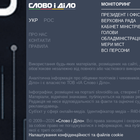
МОНІТОРИНГ
ПРЕЗИДЕНТ І ОФІС
УКР
РОС
ВЕРХОВНА РАДА
КАБІНЕТ МІНІСТРІ
ГОЛОВИ
ПРО НАС
ОБЛАДМІНІСТРАЦІ
КОНТАКТИ
МЕРИ МІСТ
ПРАВИЛА
ВСІ ПЕРСОНИ
Використання будь-яких матеріалів, розміщених на сайті,
обов’язкове незалежно від повного або часткового викори
Аналітична інформація про обіцянки політиків і чиновників
Діло» і є власністю ТОВ «ІА Слово і Діло».
Інфографіки, розміщені на порталі slovoidilo.ua, створен
Матеріали, відмічені значками, публікуються на правах р
Редакція не несе відповідальності за факти та оціночні 
рекламодавець.
Cуб'єкт у сфері онлайн-медіа. Ідентифікатор медіа – R40
© 2009—2026
«Слово і Діло»
.
Всі права захищені і охоро
за собою право не погоджуватися з інформацією, яка публ
якої є треті особи.
Налаштування конфіденційності та файлів cookie