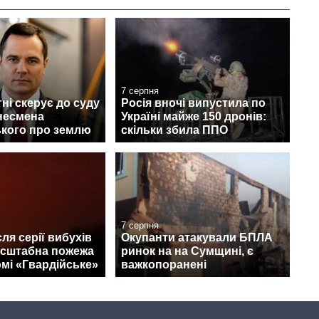
7 серпня
ні скерує до суду
Росія вночі випустила по
несмена
Україні майже 150 дронів:
кого про землю
скільки збила ППО
7 серпня
ля серії вибухів
Окупанти атакували БПЛА
асштабна пожежа
ринок на на Сумщині, є
мі «Гвардійське»
важкопоранені