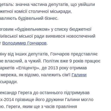
деталь: значна частина депутатів, що увійшли
етної комісії столичної міськради,
авляють будівельний бізнес.
ерговим «будівельником» у списку бюджетної
 Київської міської ради виявився новоспечений
т
Володимир Гончаров
.
іну від інших депутатів, Гончаров представляє
не власний, а чужий. Політик вже 9 років працює
аркетів «Епіцентр», де 2013 року отримав
мережа, як відомо, належить сім'ї
Галини
іськради.
ександр Герега до останнього підтримував
ах-2014 прізвище його дружини Галини могло
ю. Гереги, яким ще з часів правління