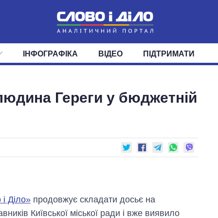
ІНФОГРАФІКА
ВІДЕО
ПІДТРИМАТИ
ІС
СТРІЧКА
ВЕРХОВНА РАДА
ПОДІЇ
СТАТТІ
КАБІНЕТ МІНІСТРІВ
ДУМКИ
ОГЛЯДИ
ГОЛОВИ ОБЛАДМІНІСТРА
ДАЙДЖЕСТИ
людина Гереги у бюджетній
ПОЛІТИКА
ДЕПУТАТИ
ЕКОНОМІКА
КОМІТЕТИ
СУСПІЛЬСТВО
ФРАКЦІЇ
ОКРУГИ
СВІТ
 і Діло»
продовжує складати досьє на
вників Київської міської ради і вже виявило