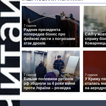
7 серпня
Радник президента
7 серпня
попередив бізнес про
САП у жовт
фейкові листи з погрозами
справу біз
атак дронів
Комарниць
7 серпня
7 серпня
Більше половини регіонів
У Криму піс
рф збідніли за 4 роки війни
сталась м
проти України – розвідка
на аеродро