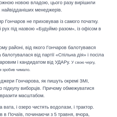
ожною новою владою, цього разу вирішили
їх найвідданіших менеджерів.
ир Гончаров не приховував із самого початку.
й рух під назвою «Будуймо разом», із офісом в
ому районі, від якого Гончаров балотувався
балотувалася від партії «Спільна дія» і посіла
нчаровим і кандидатом від УДАРу.
У свою чергу,
м зробив чимало.
Як за 10 років
джери Гончарова, як пишуть окремі ЗМІ,
змінилася кількість
вступників на
о підкупу виборців. Причому обмежуватися
бакалаврат,
и вразити масштабом.
магістратуру та
аспірантуру
ка вата, і озеро чистять водолази, і трактор.
 в Почаїв, починаючи з 5 травня, вчора,