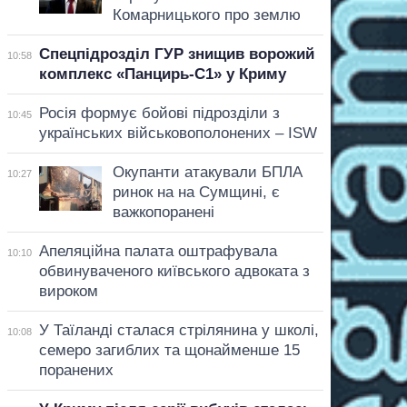
Комарницького про землю
Спецпідрозділ ГУР знищив ворожий
10:58
комплекс «Панцирь-С1» у Криму
Росія формує бойові підрозділи з
10:45
українських військовополонених – ISW
Окупанти атакували БПЛА
10:27
ринок на на Сумщині, є
важкопоранені
Апеляційна палата оштрафувала
10:10
обвинуваченого київського адвоката з
вироком
У Таїланді сталася стрілянина у школі,
10:08
семеро загиблих та щонайменше 15
поранених