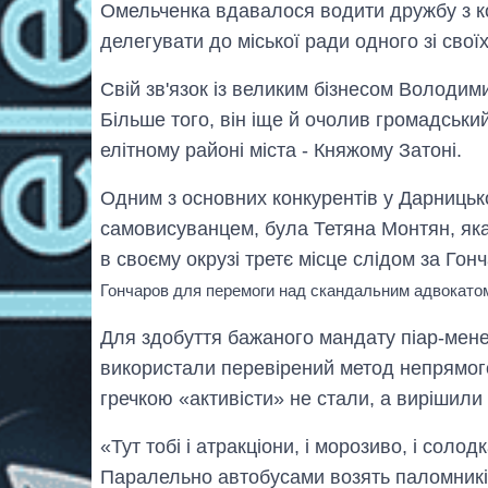
Омельченка вдавалося водити дружбу з к
делегувати до міської ради одного зі сво
Свій зв'язок із великим бізнесом Володим
Більше того, він іще й очолив громадськи
елітному районі міста - Княжому Затоні.
Одним з основних конкурентів у Дарницьк
самовисуванцем, була Тетяна Монтян, яка 
в своєму окрузі третє місце слідом за Го
Гончаров для перемоги над скандальним адвокато
Для здобуття бажаного мандату піар-мене
використали перевірений метод непрямог
гречкою «активісти» не стали, а вирішил
«Тут тобі і атракціони, і морозиво, і солод
Паралельно автобусами возять паломників