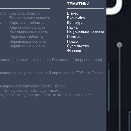
ТЕМАТИКИ
асть
Сумська область
Бізнес
Тернопільська область
Економіка
ь
Харківська область
Культура
Херсонська область
Наука
Хмельницька область
Національна безпека
Черкаська область
Політика
Чернівецька область
Право
Чернігівська область
Суспільство
Фінанси
лання) на www.slovoidilo.ua. Посилання (гіперпосилання)
онання цих обіцянок, зібрана й опрацьована ТОВ «ІА Слово і
ма народного контролю Слово і Діло».
», «Спецпроєкт», «За підтримки».
онодавством відповідальність за зміст реклами несе