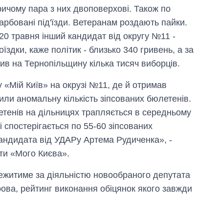
причому пара з них двоповерхові. Також по
арбовані під'їзди. Ветеранам роздають пайки.
 20 травня інший кандидат від округу №11 -
їздки, каже політик - близько 340 гривень, а за
ив на Тернопільщину кілька тисяч виборців.
у «Мій Київ» на окрузі №11, де й отримав
ли аномальну кількість зіпсованих бюлетенів.
етенів на дільницях трапляється в середньому
 спостерігається по 55-60 зіпсованих
 кандидата від УДАРу Артема Рудиченка», -
сти «Мого Києва».
тежитиме за діяльністю новообраного депутата
рова, рейтинг виконання обіцянок якого завжди