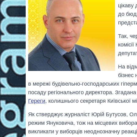
цікаву 
до бюдж
предст
Так, ч
комісії
депута
На відм
бізнес 
в мережі будівельно-господарських гіперм
посаду регіонального директора. Згадана 
Гереги
,
колишнього секретаря Київської м
Як стверджує журналіст Юрій Бутусов, Ол
режим Януковича, тож на місцевих вибор
викликати у виборців неоднозначну реакці