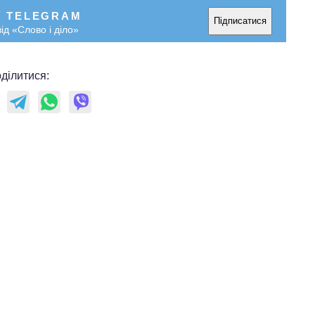
У TELEGRAM
Підписатися
ід «Слово і діло»
ділитися: