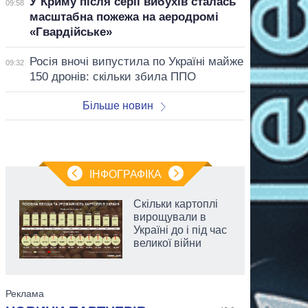
У Криму після серії вибухів сталась
09:58
масштабна пожежа на аеродромі
«Гвардійське»
Росія вночі випустила по Україні майже
09:32
150 дронів: скільки збила ППО
Більше новин
ІНФОГРАФІКА
Скільки картоплі
вирощували в
Україні до і під час
великої війни