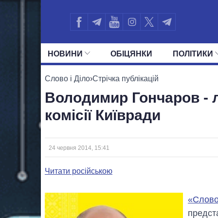
НОВИНИ
ОБIЦЯНКИ
ПОЛIТИКИ
УСІ ПОЛІТИКИ
ПРЕЗИДЕНТ І ОФ
Слово і Діло
›
Стрічка публікацій
Володимир Гончаров - 
комісії Київради
24 червня 2014, 15:41
Читати російською
«Слово
предста