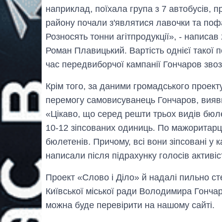
наприклад, поїхала група з 7 автобусів, 
району почали з'являтися лавочки та поф
Розносять тонни агітпродукції», - написав
Роман Плавицький. Вартість однієї такої по
час передвиборчої кампанії Гончаров звоз
Крім того, за даними громадського проект
перемогу самовисуванець Гончаров, вияви
«Цікаво, що серед решти трьох видів бюл
10-12 зіпсованих одиниць. По мажоритарці
бюлетенів. Причому, всі вони зіпсовані у
написали після підрахунку голосів активі
Проект «Слово і Діло» й надалі пильно с
Київської міської ради Володимира Гонча
можна буде перевірити на нашому сайті.