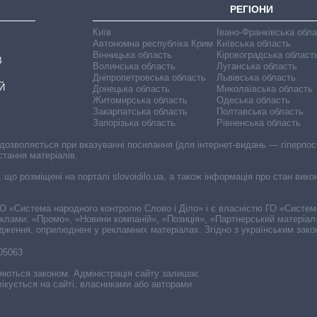
РЕГІОНИ
Київ
Івано-Франківська обл
Автономна республіка Крим
Київська область
Вінницька область
Кіровоградська област
В
Волинська область
Луганська область
Дніпропетровська область
Львівська область
Й
Донецька область
Миколаївська область
Житомирська область
Одеська область
Закарпатська область
Полтавська область
Запорізька область
Рівненська область
 дозволяється при вказуванні посилання (для інтернет-видань — гіперпоси
стання матеріалів.
, що розміщені на порталі slovoidilo.ua, а також інформація про стан вик
і ГО «Система народного контролю Слово і Діло» і є власністю ГО «Систе
еклами: «Промо», «Новини компаній», «Позиція», «Партнерський матеріал
судження, оприлюднені у рекламних матеріалах. Згідно з українським зак
-05063
няються законом. Адміністрація сайту залишає
ікується на сайті, власниками або авторами