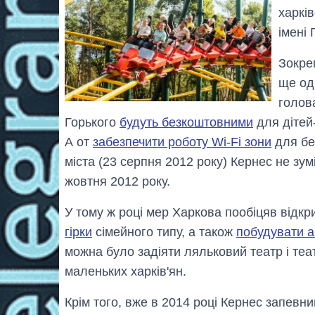
харків
імені 
Зокре
ще одн
голова
Горького
будуть безкоштовними
для дітей-
А от
забезпечити роботу Wi-Fi зони
для бе
міста (23 серпня 2012 року) Кернес не зум
жовтня 2012 року.
У тому ж році мер Харкова пообіцяв відкри
гірки
сімейного типу, а також
побудувати 
можна було задіяти ляльковий театр і те
маленьких харків'ян.
Крім того, вже в 2014 році Кернес запевни