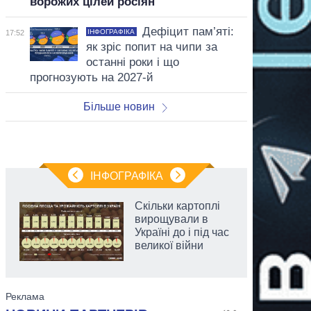
ворожих цілей росіян
Дефіцит пам’яті:
ІНФОГРАФІКА
17:52
як зріс попит на чипи за
останні роки і що
прогнозують на 2027-й
Більше новин
ІНФОГРАФІКА
Скільки картоплі
вирощували в
Україні до і під час
великої війни