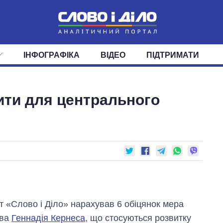
ІНФОГРАФІКА
ВІДЕО
ПІДТРИМАТИ
ІС
СТРІЧКА
ВЕРХОВНА РАДА
ПОДІЇ
СТАТТІ
КАБІНЕТ МІНІСТРІВ
ДУМКИ
ОГЛЯДИ
ГОЛОВИ ОБЛАДМІНІСТРА
ДАЙДЖЕСТИ
ити для центрального
ПОЛІТИКА
ДЕПУТАТИ
ЕКОНОМІКА
КОМІТЕТИ
СУСПІЛЬСТВО
ФРАКЦІЇ
ОКРУГИ
СВІТ
т «Слово і Діло» нарахував 6 обіцянок мера
ова
Геннадія Кернеса
, що стосуються розвитку