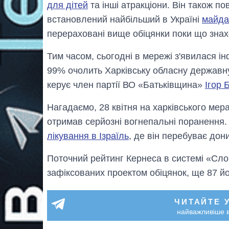
для дітей
та інші атракціони. Він також п
встановлений найбільший в Україні
майда
перераховані вище обіцянки поки що знах
Тим часом, сьогодні в мережі з'явилася ін
99% очолить Харківську обласну державну
керує член партії ВО «Батьківщина»
Ігор 
Нагадаємо, 28 квітня на харківського мер
отримав серйозні вогнепальні поранення
лікування в Ізраїль
, де він перебуває дони
Поточний рейтинг Кернеса в системі «Слов
зафіксованих проектом обіцянок, ще 87 йо
ЧИТАЙТЕ 
найважливіше в