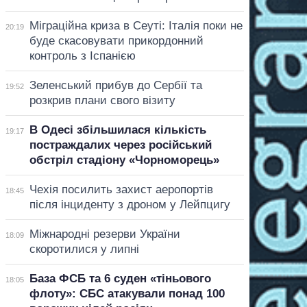
Міграційна криза в Сеуті: Італія поки не
20:19
буде скасовувати прикордонний
контроль з Іспанією
Зеленський прибув до Сербії та
19:52
розкрив плани свого візиту
В Одесі збільшилася кількість
19:17
постраждалих через російський
обстріл стадіону «Чорноморець»
Чехія посилить захист аеропортів
18:45
після інциденту з дроном у Лейпцигу
Міжнародні резерви України
18:09
скоротилися у липні
База ФСБ та 6 суден «тіньового
18:05
флоту»: СБС атакували понад 100