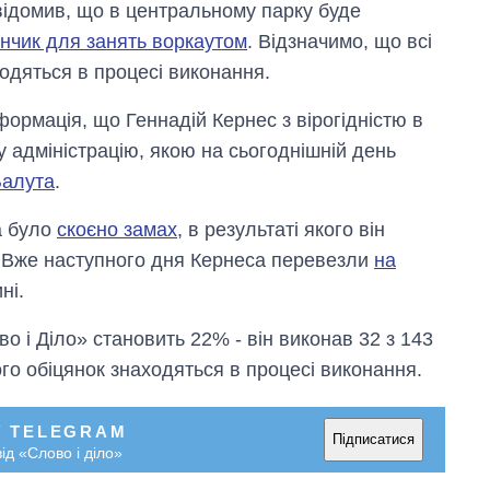
овідомив, що в центральному парку буде
нчик для занять воркаутом
. Відзначимо, що всі
одяться в процесі виконання.
формація, що Геннадій Кернес з вірогідністю в
 адміністрацію, якою на сьогоднішній день
Балута
.
а було
скоєно замах
, в результаті якого він
. Вже наступного дня Кернеса перевезли
на
ні.
Вісім масованих
о і Діло» становить 22% - він виконав 32 з 143
ударів по Україні
за літо: Київ та
го обіцянок знаходяться в процесі виконання.
область стали
головною ціллю
рф
У TELEGRAM
Підписатися
ід «Слово і діло»