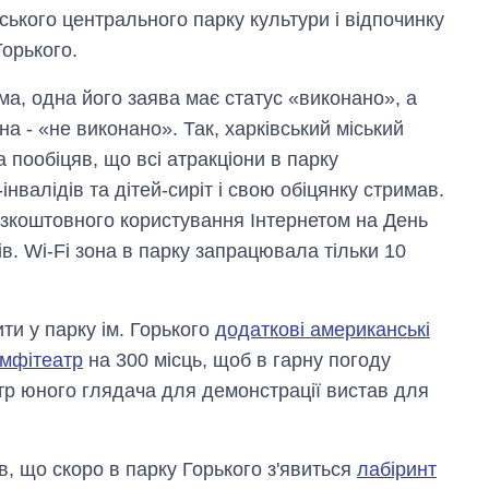
ського центрального парку культури і відпочинку
Горького.
ма, одна його заява має статус «виконано», а
а - «не виконано». Так, харківський міський
 пообіцяв, що всі атракціони в парку
інвалідів та дітей-сиріт і свою обіцянку стримав.
зкоштовного користування Інтернетом на День
ів. Wi-Fi зона в парку запрацювала тільки 10
ти у парку ім. Горького
додаткові американські
амфітеатр
на 300 місць, щоб в гарну погоду
атр юного глядача для демонстрації вистав для
в, що скоро в парку Горького з'явиться
лабіринт