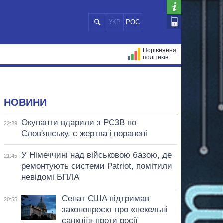
УКР
РОС
Порівняння
політиків
ЦІЙ
МЕРИ МІСТ
ВСІ ПЕРСОНИ
НОВИНИ
Окупанти вдарили з РСЗВ по
22:29
Слов'янську, є жертва і поранені
У Німеччині над військовою базою, де
21:45
ремонтують системи Patriot, помітили
невідомі БПЛА
Сенат США підтримав
20:55
законопроєкт про «пекельні
санкції» проти росії