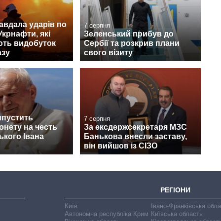
авдала ударів по
7 серпня
Укрнафти, які
Зеленський прибув до
ють видобуток
Сербії та розкрив плани
азу
свого візиту
ипустить
7 серпня
онету на честь
За ексдержсекретаря МЗС
кого Івана
Банькова внесли заставу,
він вийшов із СІЗО
РЕГІОНИ
Київ
Івано-Франківська обл
Автономна республіка Крим
Київська область