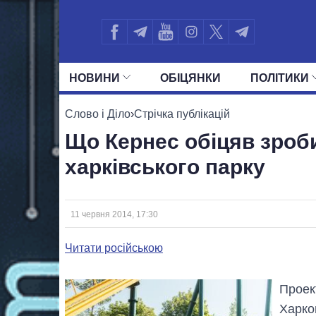
НОВИНИ
ОБIЦЯНКИ
ПОЛIТИКИ
УСІ ПОЛІТИКИ
ПРЕЗИДЕНТ І ОФ
Слово і Діло
›
Стрічка публікацій
Що Кернес обіцяв зроб
харківського парку
11 червня 2014, 17:30
Читати російською
Проек
Харк