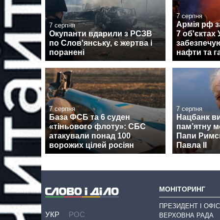
7 серпня
Армія рф з
7 серпня
Окупанти вдарили з РСЗВ
7 об'єктах 
по Слов'янську, є жертва і
забезпечу
поранені
нафти та г
7 серпня
7 серпня
База ФСБ та 6 суден
Нацбанк в
«тіньового флоту»: СБС
пам’ятну м
атакували понад 100
Папи Римсь
ворожих цілей росіян
Павла II
МОНІТОРИНГ
ПРЕЗИДЕНТ І ОФІС
УКР
РОС
ВЕРХОВНА РАДА