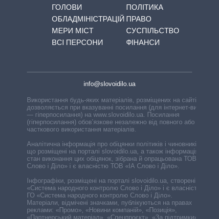
ГОЛОВИ
ПОЛІТИКА
ОБЛАДМІНІСТРАЦІЙ
ПРАВО
МЕРИ МІСТ
СУСПІЛЬСТВО
ВСІ ПЕРСОНИ
ФІНАНСИ
info@slovoidilo.ua
Використання будь-яких матеріалів, розміщених на сайті,
дозволяється при вказуванні посилання (для інтернет-видань
— гіперпосилання) на www.slovoidilo.ua. Посилання
(гіперпосилання) обов’язкове незалежно від повного або
часткового використання матеріалів.
Аналітична інформація про обіцянки політиків і чиновників,
що розміщені на порталі slovoidilo.ua, а також інформація про
стан виконання цих обіцянок, зібрана й опрацьована ТОВ «ІА
Слово і Діло» і є власністю ТОВ «ІА Слово і Діло».
Інфографіки, розміщені на порталі slovoidilo.ua, створені ГО
«Система народного контролю Слово і Діло» і є власністю
ГО «Система народного контролю Слово і Діло».
Матеріали, відмічені значками, публікуються на правах
реклами: «Промо», «Новини компаній», «Позиція»,
«Партнерський матеріал», «Спецпроєкт», «За підтримки».