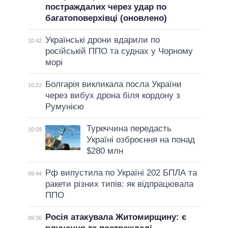
постраждалих через удар по
багатоповерхівці (оновлено)
Українські дрони вдарили по
10:42
російській ППО та суднах у Чорному
морі
Болгарія викликала посла України
10:22
через вибух дрона біля кордону з
Румунією
Туреччина передасть
10:09
Україні озброєння на понад
$280 млн
Рф випустила по Україні 202 БПЛА та
09:44
ракети різних типів: як відпрацювала
ППО
Росія атакувала Житомирщину: є
09:36