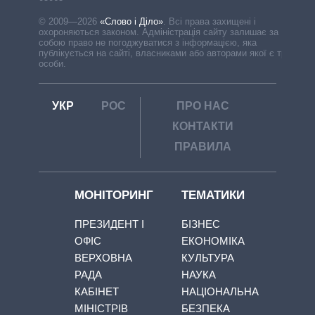
© 2009—2026
«Слово і Діло»
.
Всі права захищені і
охороняються законом. Адміністрація сайту залишає за
собою право не погоджуватися з інформацією, яка
публікується на сайті, власниками або авторами якої є треті
особи.
УКР
РОС
ПРО НАС
КОНТАКТИ
ПРАВИЛА
МОНІТОРИНГ
ТЕМАТИКИ
ПРЕЗИДЕНТ І
БІЗНЕС
ОФІС
ЕКОНОМІКА
ВЕРХОВНА
КУЛЬТУРА
РАДА
НАУКА
КАБІНЕТ
НАЦІОНАЛЬНА
МІНІСТРІВ
БЕЗПЕКА