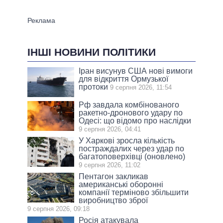
ІНШІ НОВИНИ ПОЛІТИКИ
Іран висунув США нові вимоги
для відкриття Ормузької
протоки
9 серпня 2026, 11:54
Рф завдала комбінованого
ракетно-дронового удару по
Одесі: що відомо про наслідки
9 серпня 2026, 04:41
У Харкові зросла кількість
постраждалих через удар по
багатоповерхівці (оновлено)
9 серпня 2026, 11:02
Пентагон закликав
американські оборонні
компанії терміново збільшити
виробництво зброї
9 серпня 2026, 09:18
Росія атакувала