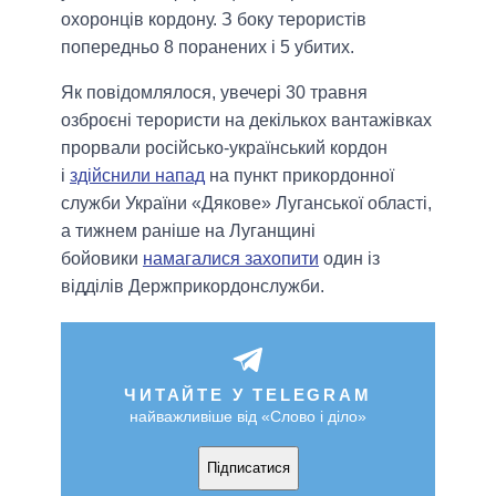
охоронців кордону. З боку терористів
попередньо 8 поранених і 5 убитих.
Як повідомлялося, увечері 30 травня
озброєні терористи на декількох вантажівках
прорвали російсько-український кордон
і
здійснили напад
на пункт прикордонної
служби України «Дякове» Луганської області,
а тижнем раніше на Луганщині
бойовики
намагалися захопити
один із
відділів Держприкордонслужби.
ЧИТАЙТЕ У TELEGRAM
найважливіше від «Слово і діло»
Підписатися