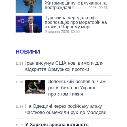
Житомирщину: є влучання та
постраждалі
9 серпня 2026, 09:36
Туреччина передала рф
пропозицію про мораторій на
атаки в Чорному морі
9 серпня 2026, 02:58
НОВИНИ
Іран висунув США нові вимоги для
11:54
відкриття Ормузької протоки
Зеленський розповів, чим
11:48
росія била по Україні
протягом тижня
На Одещині через російську атаку
11:14
частково обмежили рух до Молдови
У Харкові зросла кількість
11:02