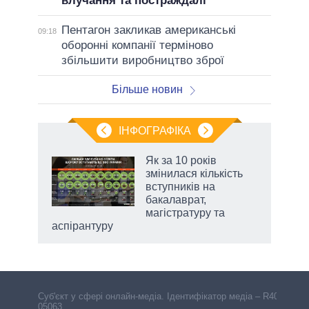
влучання та постраждалі
Пентагон закликав американські
09:18
оборонні компанії терміново
збільшити виробництво зброї
Більше новин
ІНФОГРАФІКА
Як за 10 років
раїні
змінилася кількість
ої
вступників на
бакалаврат,
магістратуру та
аспірантуру
Cуб'єкт у сфері онлайн-медіа. Ідентифікатор медіа – R40-
05063