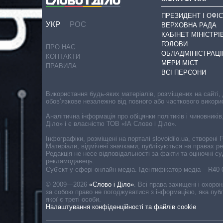
ПРЕЗИДЕНТ І ОФІС
УКР
РОС
ВЕРХОВНА РАДА
КАБІНЕТ МІНІСТРІ
ГОЛОВИ
ПРО НАС
ОБЛАДМІНІСТРАЦІ
КОНТАКТИ
МЕРИ МІСТ
ПРАВИЛА
ВСІ ПЕРСОНИ
Використання будь-яких матеріалів, розміщених на сайті,
обов’язкове незалежно від повного або часткового викори
Аналітична інформація про обіцянки політиків і чиновників
Діло» і є власністю ТОВ «ІА Слово і Діло».
Інфографіки, розміщені на порталі slovoidilo.ua, створен
Матеріали, відмічені значками, публікуються на правах р
Редакція не несе відповідальності за факти та оціночні 
рекламодавець.
Cуб'єкт у сфері онлайн-медіа. Ідентифікатор медіа – R40
© 2009—2026
«Слово і Діло»
.
Всі права захищені і охоро
за собою право не погоджуватися з інформацією, яка публ
якої є треті особи.
Налаштування конфіденційності та файлів cookie