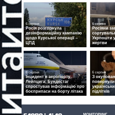
6 серпня
6 серпня
Росія розгорнула
Росіяни за
дезінформаційну кампанію
сортуваль
щодо Курської операції –
Укрпошти у
ЦПД
жертви
6 серпня
6 серпня
Інцидент в аеропорту
З окупован
Лейпцига: Бундестаг
повернули
спростував інформацію про
українськи
боєприпаси на борту літака
підлітків
МОНІТОРИНГ