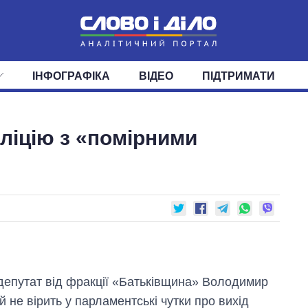
ІНФОГРАФІКА
ВІДЕО
ПІДТРИМАТИ
ІС
СТРІЧКА
ВЕРХОВНА РАДА
ПОДІЇ
СТАТТІ
КАБІНЕТ МІНІСТРІВ
ДУМКИ
ОГЛЯДИ
ГОЛОВИ ОБЛАДМІНІСТРА
ДАЙДЖЕСТИ
ліцію з «помірними
ПОЛІТИКА
ДЕПУТАТИ
ЕКОНОМІКА
КОМІТЕТИ
СУСПІЛЬСТВО
ФРАКЦІЇ
ОКРУГИ
СВІТ
епутат від фракції «Батьківщина» Володимир
й не вірить у парламентські чутки про вихід