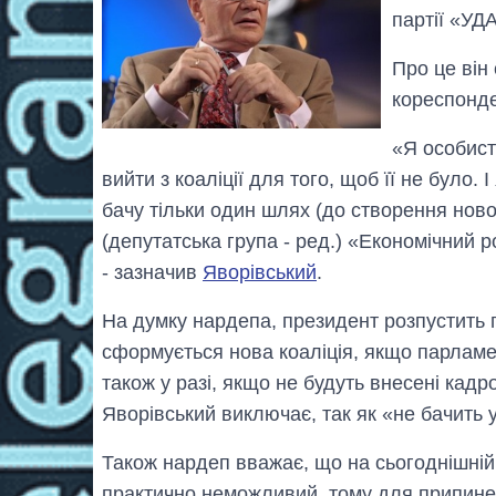
партії «УДА
Про це він
кореспонд
«Я особист
вийти з коаліції для того, щоб її не було.
бачу тільки один шлях (до створення нової
(депутатська група - ред.) «Економічний р
- зазначив
Яворівський
.
На думку нардепа, президент розпустить 
сформується нова коаліція, якщо парламе
також у разі, якщо не будуть внесені кадро
Яворівський виключає, так як «не бачить у
Також нардеп вважає, що на сьогоднішній
практично неможливий, тому для припине