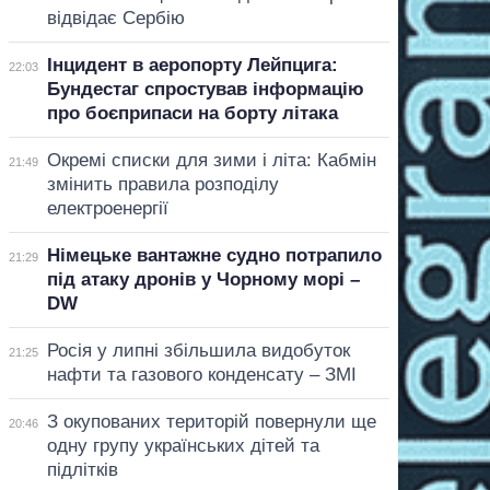
відвідає Сербію
Інцидент в аеропорту Лейпцига:
22:03
Бундестаг спростував інформацію
про боєприпаси на борту літака
Окремі списки для зими і літа: Кабмін
21:49
змінить правила розподілу
електроенергії
Німецьке вантажне судно потрапило
21:29
під атаку дронів у Чорному морі –
DW
Росія у липні збільшила видобуток
21:25
нафти та газового конденсату – ЗМІ
З окупованих територій повернули ще
20:46
одну групу українських дітей та
підлітків