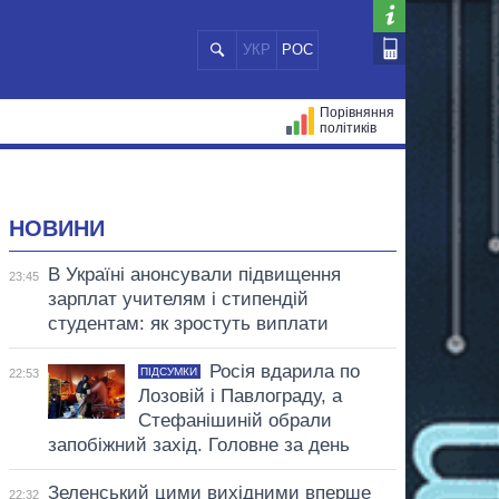
УКР
РОС
Порівняння
політиків
ЦІЙ
МЕРИ МІСТ
ВСІ ПЕРСОНИ
НОВИНИ
В Україні анонсували підвищення
23:45
зарплат учителям і стипендій
студентам: як зростуть виплати
Росія вдарила по
ПІДСУМКИ
22:53
Лозовій і Павлограду, а
Стефанішиній обрали
запобіжний захід. Головне за день
Зеленський цими вихідними вперше
22:32