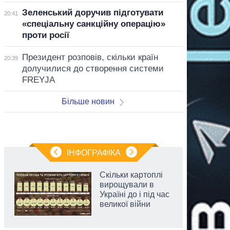
Зеленський доручив підготувати
20:41
«спеціальну санкційну операцію»
проти росії
Президент розповів, скільки країн
20:39
долучилися до створення системи
FREYJA
Більше новин
ІНФОГРАФІКА
Скільки картоплі
вирощували в
Україні до і під час
великої війни