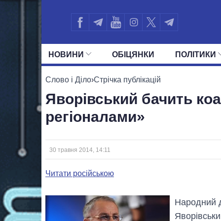
НОВИНИ
ОБIЦЯНКИ
ПОЛIТИКИ
УСІ ПОЛІТИКИ
ПРЕЗИДЕНТ І ОФ
Слово і Діло
›
Стрічка публікацій
Яворівський бачить коа
регіоналами»
30 травня 2014, 14:11
Читати російською
Народний д
Яворівськи