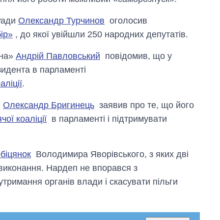
Ради
Олександр Турчинов
оголосив
ір»
, до якої увійшли 250 народних депутатів.
ина»
Андрій Павловський
повідомив, що у
зидента в парламенті
ліції
.
»
Олександр Бригинець
заявив про те, що його
чої коаліції
в парламенті і підтримувати
обіцянок
Володимира Яворівського, з яких дві
 виконання. Нардеп не впорався з
Економіка ШІ-
гігантів: скільки
утримання органів влади і скасувати пільги
коштують і
заробляють
OpenAI та
Anthropic