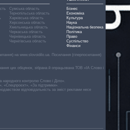
асть
Сумська область
Бізнес
Тернопільська область
Економіка
ь
Харківська область
Культура
Херсонська область
Наука
Хмельницька область
Національна безпека
Черкаська область
Політика
Чернівецька область
Право
Чернігівська область
Суспільство
Фінанси
лання) на www.slovoidilo.ua. Посилання (гіперпосилання)
онання цих обіцянок, зібрана й опрацьована ТОВ «ІА Слово і
ма народного контролю Слово і Діло».
», «Спецпроєкт», «За підтримки».
онодавством відповідальність за зміст реклами несе