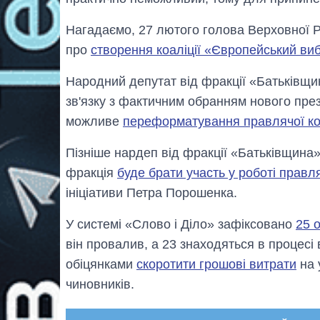
Нагадаємо, 27 лютого голова Верховної 
про
створення коаліції «Європейський виб
Народний депутат від фракції «Батьківщ
зв'язку з фактичним обранням нового пре
можливе
переформатування правлячої коа
Пізніше нардеп від фракції «Батьківщина
фракція
буде брати участь у роботі правля
ініціативи Петра Порошенка.
У системі «Слово і Діло» зафіксовано
25 
він провалив, а 23 знаходяться в процесі
обіцянками
скоротити грошові витрати
на 
чиновників.