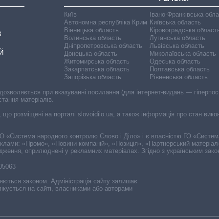
Київ
Івано-Франківська обл
Автономна республіка Крим
Київська область
Вінницька область
Кіровоградська област
В
Волинська область
Луганська область
Дніпропетровська область
Львівська область
Й
Донецька область
Миколаївська область
Житомирська область
Одеська область
Закарпатська область
Полтавська область
Запорізька область
Рівненська область
 дозволяється при вказуванні посилання (для інтернет-видань — гіперпоси
стання матеріалів.
, що розміщені на порталі slovoidilo.ua, а також інформація про стан вик
і ГО «Система народного контролю Слово і Діло» і є власністю ГО «Систе
еклами: «Промо», «Новини компаній», «Позиція», «Партнерський матеріал
судження, оприлюднені у рекламних матеріалах. Згідно з українським зак
-05063
няються законом. Адміністрація сайту залишає
ікується на сайті, власниками або авторами