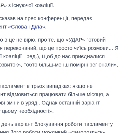
Р» з існуючої коаліції.
 сказав на прес-конференції, передає
ент
«Слова і Діла»
.
о в це не вірю, про те, що «УДАР» готовий
 І я переконаний, що це просто чиїсь розмови... Я
 коаліції - ред.), Щоб до нас приєдналися
озвиток», тобто більш-менш помірні регіонали»,
парламент в трьох випадках: якщо не
нт відмовиться працювати більше місяця, а
ві зміни в уряді. Однак останній варіант
 цьому необхідності».
 день варіант блокування роботи парламенту
ння його роботи можливий «саморозпуск».