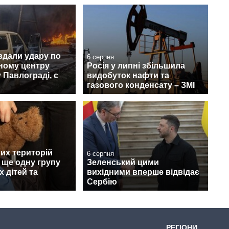
вдали удару по
6 серпня
ному центру
Росія у липні збільшила
 Павлограді, є
видобуток нафти та
газового конденсату – ЗМІ
их територій
6 серпня
 ще одну групу
Зеленський цими
х дітей та
вихідними вперше відвідає
Сербію
РЕГІОНИ