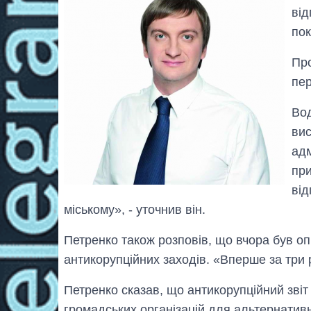
від
пок
Про
пе
Вод
вис
адм
при
від
міському», - уточнив він.
Петренко також розповів, що вчора був о
антикорупційних заходів. «Вперше за три р
Петренко сказав, що антикорупційний зві
громадських організацій для альтернативн