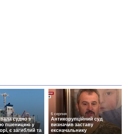
Anthropic
6 серпня
увала судно з
Антикорупційний суд
ою пшеницею у
визначив заставу
рі, є загиблий та
ексначальнику