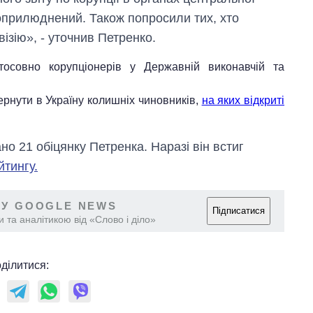
 оприлюднений. Також попросили тих, хто
ізію», - уточнив Петренко.
тосовно корупціонерів у Державній виконавчій та
вернути в Україну колишніх чиновників,
на яких відкриті
но 21 обіцянку Петренка. Наразі він встиг
йтингу.
 У GOOGLE NEWS
Підписатися
 та аналітикою від «Слово і діло»
Економіка ШІ-
ділитися:
гігантів: скільки
коштують і
заробляють
OpenAI та