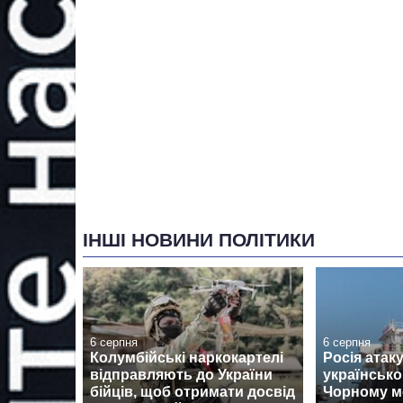
ІНШІ НОВИНИ ПОЛІТИКИ
6 серпня
6 серпня
Колумбійські наркокартелі
Росія атак
відправляють до України
українськ
бійців, щоб отримати досвід
Чорному мо