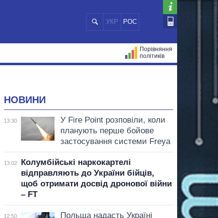
УКР
РОС
Порівняння
політиків
ЦІЙ
МЕРИ МІСТ
ВСІ ПЕРСОНИ
НОВИНИ
У Fire Point розповіли, коли
13:30
планують перше бойове
застосування системи Freya
Колумбійські наркокартелі
13:02
відправляють до України бійців,
щоб отримати досвід дронової війни
– FT
Польща надасть Україні
12:50