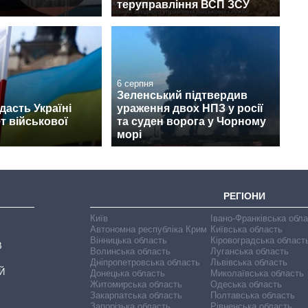
теруправління ВСП ЗСУ
6 серпня
Зеленський підтвердив
асть Україні
ураження двох НПЗ у росії
т військової
та суден ворога у Чорному
морі
РЕГІОНИ
Київ
Івано-Франківська обл
Автономна республіка Крим
Київська область
Вінницька область
Кіровоградська област
В
Волинська область
Луганська область
Дніпропетровська область
Львівська область
Й
Донецька область
Миколаївська область
Житомирська область
Одеська область
Закарпатська область
Полтавська область
Запорізька область
Рівненська область