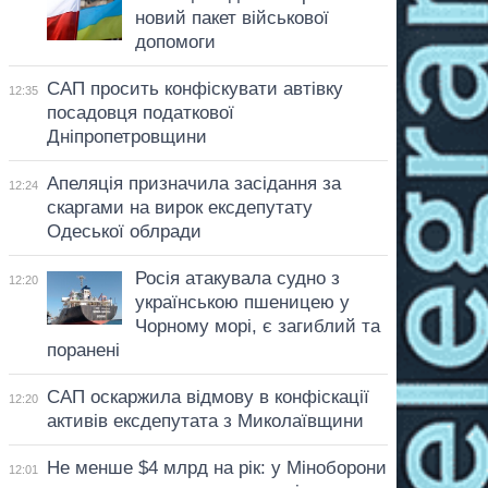
новий пакет військової
допомоги
САП просить конфіскувати автівку
12:35
посадовця податкової
Дніпропетровщини
Апеляція призначила засідання за
12:24
скаргами на вирок ексдепутату
Одеської облради
Росія атакувала судно з
12:20
українською пшеницею у
Чорному морі, є загиблий та
поранені
САП оскаржила відмову в конфіскації
12:20
активів ексдепутата з Миколаївщини
Не менше $4 млрд на рік: у Міноборони
12:01