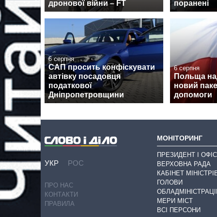
дронової війни – FT
поранені
6 серпня
САП просить конфіскувати
6 серпня
автівку посадовця
Польща над
податкової
новий паке
Дніпропетровщини
допомоги
МОНІТОРИНГ
ПРЕЗИДЕНТ І ОФІС
УКР
РОС
ВЕРХОВНА РАДА
КАБІНЕТ МІНІСТРІ
ГОЛОВИ
ПРО НАС
ОБЛАДМІНІСТРАЦІ
КОНТАКТИ
МЕРИ МІСТ
ПРАВИЛА
ВСІ ПЕРСОНИ