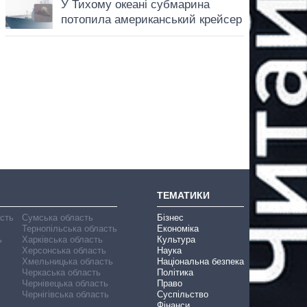
ТЕМАТИКИ
асть
Сумська область
Бізнес
Тернопільська область
Економіка
ь
Харківська область
Культура
Херсонська область
Наука
Хмельницька область
Національна безпека
Черкаська область
Політика
Чернівецька область
Право
Чернігівська область
Суспільство
Фінанси