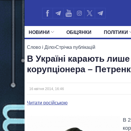
НОВИНИ
ОБIЦЯНКИ
ПОЛIТИКИ
УСІ ПОЛІТИКИ
ПРЕЗИДЕНТ І ОФ
Слово і Діло
›
Стрічка публікацій
В Україні карають лише
корупціонера – Петрен
16 квітня 2014, 16:46
Читати російською
В 2
кор