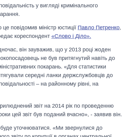
повідальність у вигляді кримінального
арання.
 це повідомив міністр юстиції
Павло Петренко
,
редає кореспондент
«Слово і Діло».
ночас, він зауважив, що у 2013 році жоден
окопосадовець не був притягнутий навіть до
іністративних покарань. «Для статистики
тягували середні ланки держслужбовців до
повідальності – на районному рівні, на
прилюднений звіт на 2014 рік по проведенню
оки цей звіт був поданий вчасно», - заявив він.
т буде уточнюватися. «Ми звернулися до
ого звіту по корупції в органах центральної