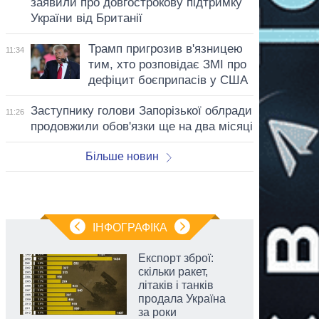
заявили про довгострокову підтримку
України від Британії
Трамп пригрозив в'язницею
11:34
тим, хто розповідає ЗМІ про
дефіцит боєприпасів у США
Заступнику голови Запорізької облради
11:26
продовжили обов'язки ще на два місяці
Більше новин
ІНФОГРАФІКА
Експорт зброї:
скільки ракет,
літаків і танків
продала Україна
за роки