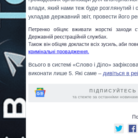
влади, який нами теж буде розглянутий і
укладав державний звіт, провести його рев
Петренко обіцяє вживати жорсткі заходи с
Державній реєстраційній службах.
Також він обіцяв докласти всіх зусиль, аби по
кримінальні провадження.
Всього в системі «Слово і Діло» зафіксова
виконати лише 5. Які саме –
дивіться в ре
ПІДПИСУЙТЕСЬ
та стежте за останніми новинами
По