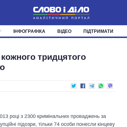
ІНФОГРАФІКА
ВІДЕО
ПІДТРИМАТИ
ІС
СТРІЧКА
ВЕРХОВНА РАДА
ПОДІЇ
СТАТТІ
КАБІНЕТ МІНІСТРІВ
ДУМКИ
ОГЛЯДИ
ГОЛОВИ ОБЛАДМІНІСТРА
ДАЙДЖЕСТИ
 кожного тридцятого
ПОЛІТИКА
ДЕПУТАТИ
ЕКОНОМІКА
КОМІТЕТИ
СУСПІЛЬСТВО
ФРАКЦІЇ
ОКРУГИ
СВІТ
ко
013 році з 2300 кримінальних проваджень за
упційні підозри, тільки 74 особи понесли кінцеву