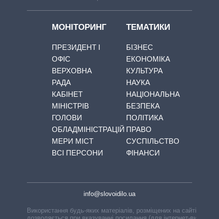
МОНІТОРИНГ
ТЕМАТИКИ
ПРЕЗИДЕНТ І
БІЗНЕС
ОФІС
ЕКОНОМІКА
ВЕРХОВНА
КУЛЬТУРА
РАДА
НАУКА
КАБІНЕТ
НАЦІОНАЛЬНА
МІНІСТРІВ
БЕЗПЕКА
ГОЛОВИ
ПОЛІТИКА
ОБЛАДМІНІСТРАЦІЙ
ПРАВО
МЕРИ МІСТ
СУСПІЛЬСТВО
ВСІ ПЕРСОНИ
ФІНАНСИ
info@slovoidilo.ua
Використання будь-яких матеріалів, розміщених на сайті,
дозволяється при вказуванні посилання (для інтернет-видань