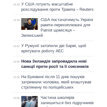
У США готують масштабне
14:39
розслідування проти Трампа – Reuters
США постачатимуть Україні
14:39
ракети-перехоплювачі для
Patriot щомісяця –
Зеленський
У Румунії затопили дві баржі, щоб
14:02
врятувати роботу АЕС
Нова Зеландія запровадила нові
13:49
санкції проти росії та її союзників
На Буковині після 11 днів пошуків
13:36
затримали чоловіка, який влаштував
стрілянину по поліцейських
Частина школярів
13:06
залишиться без підручників