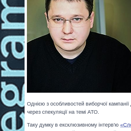
Однією з особливостей виборчої кампанії
через спекуляції на темі АТО.
Таку думку в ексклюзивному інтерв'ю
«Сло