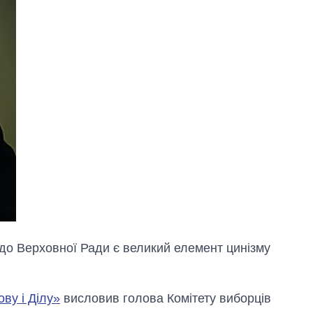
 до Верховної Ради є великий елемент цинізму
ву і Ділу»
висловив голова Комітету виборців