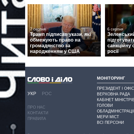
7 серпня
6 серпня
Трамп підписав укази, які
Зеленськи
обмежують право на
підготуват
громадянство за
санкційну 
народженням у США
росії
МОНІТОРИНГ
ПРЕЗИДЕНТ І ОФІС
УКР
РОС
ВЕРХОВНА РАДА
КАБІНЕТ МІНІСТРІ
ГОЛОВИ
ПРО НАС
ОБЛАДМІНІСТРАЦІ
КОНТАКТИ
МЕРИ МІСТ
ПРАВИЛА
ВСІ ПЕРСОНИ