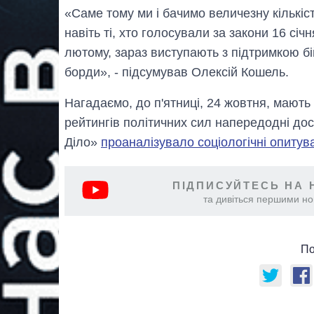
«Саме тому ми і бачимо величезну кількіс
навіть ті, хто голосували за закони 16 січ
лютому, зараз виступають з підтримкою б
борди», - підсумував Олексій Кошель.
Нагадаємо, до п'ятниці, 24 жовтня, мають
рейтингів політичних сил напередодні до
Діло»
проаналізувало соціологічні опитув
ПІДПИСУЙТЕСЬ НА 
та дивіться першими нов
По