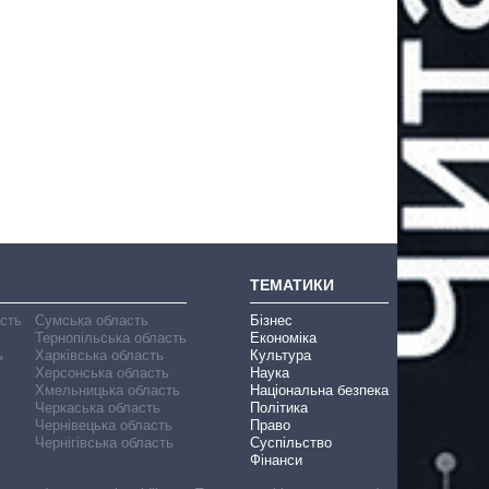
ТЕМАТИКИ
асть
Сумська область
Бізнес
Тернопільська область
Економіка
ь
Харківська область
Культура
Херсонська область
Наука
Хмельницька область
Національна безпека
Черкаська область
Політика
Чернівецька область
Право
Чернігівська область
Суспільство
Фінанси