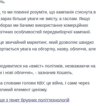
ль.
 то ми повинні розуміти, що кампанія стиснута в
 зараз більше уваги не змісту, а гаслам. Якщо
виборах ми бачимо використання комерційних
логічних особливостей передвиборчої кампанії.
- це звичайний маркетинг, який дозволяє швидко
ртається увага на обгортку, назву, обличчя, але
подивитися на «вміст» політиків, незважаючи на
и і нові обличчя», - зазначив Кошель.
за словами голови КВУ, це війна. І саме через
Як зросли тарифи
великий елемент цинізму.
на холодну воду у
містах України на
початок серпня
я з тенет брудних політтехнологій