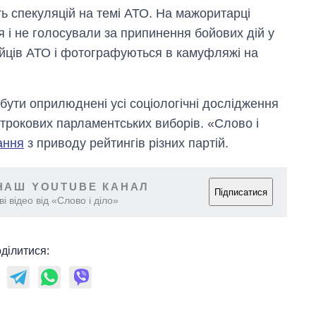
ть спекуляцій на темі АТО. На мажоритарці
ня і не голосували за припинення бойових дій у
ійців АТО і фотографуються в камуфляжі на
 бути оприлюднені усі соціологічні дослідження
строкових парламентських виборів. «Слово і
ання
з приводу рейтингів різних партій.
НАШ YOUTUBE КАНАЛ
Підписатися
і відео від «Слово і діло»
ділитися: