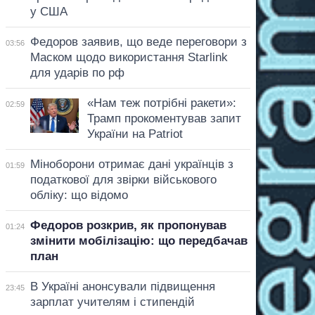
у США
Федоров заявив, що веде переговори з
03:56
Маском щодо використання Starlink
для ударів по рф
«Нам теж потрібні ракети»:
02:59
Трамп прокоментував запит
України на Patriot
Міноборони отримає дані українців з
01:59
податкової для звірки військового
обліку: що відомо
Федоров розкрив, як пропонував
01:24
змінити мобілізацію: що передбачав
план
В Україні анонсували підвищення
23:45
зарплат учителям і стипендій