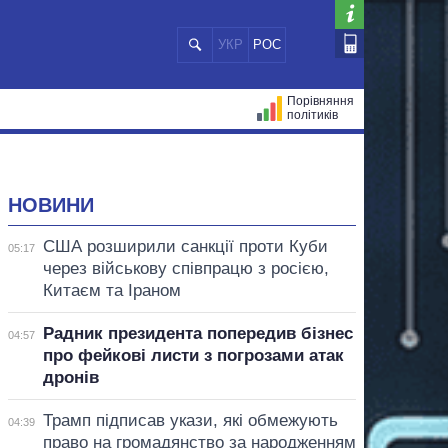
УКР
РОС
Порівняння
політиків
ЦІЙ
МЕРИ МІСТ
ВСІ ПЕРСОНИ
НОВИНИ
США розширили санкції проти Куби
05:17
через військову співпрацю з росією,
Китаєм та Іраном
Радник президента попередив бізнес
04:57
про фейкові листи з погрозами атак
дронів
Трамп підписав укази, які обмежують
04:39
право на громадянство за народженням