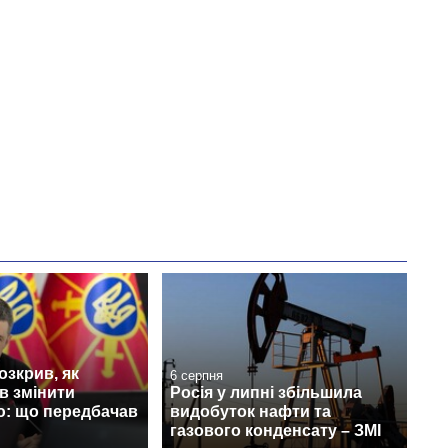
зкрив, як
6 серпня
в змінити
Росія у липні збільшила
ю: що передбачав
видобуток нафти та
газового конденсату – ЗМІ