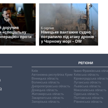
й доручив
6 серпня
и «спеціальну
Німецьке вантажне судно
операцію» проти
потрапило під атаку дронів
у Чорному морі – DW
РЕГІОНИ
Київ
Івано-Франківська обл
Автономна республіка Крим
Київська область
Вінницька область
Кіровоградська област
В
Волинська область
Луганська область
Дніпропетровська область
Львівська область
Й
Донецька область
Миколаївська область
Житомирська область
Одеська область
Закарпатська область
Полтавська область
Запорізька область
Рівненська область