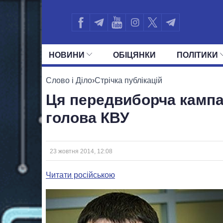
НОВИНИ
ОБIЦЯНКИ
ПОЛIТИКИ
УСІ ПОЛІТИКИ
ПРЕЗИДЕНТ І ОФ
Слово і Діло
›
Стрічка публікацій
Ця передвиборча кампа
голова КВУ
23 жовтня 2014, 12:08
Читати російською