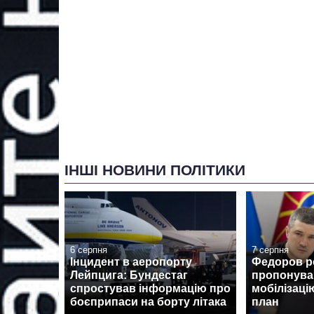
ІНШІ НОВИНИ ПОЛІТИКИ
6 серпня
7 серпня
Інцидент в аеропорту
Федоров ро
Лейпцига: Бундестаг
пропонува
спростував інформацію про
мобілізаці
боєприпаси на борту літака
план