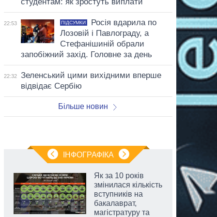
студентам: як зростуть виплати
Росія вдарила по
ПІДСУМКИ
22:53
Лозовій і Павлограду, а
Стефанішиній обрали
запобіжний захід. Головне за день
Зеленський цими вихідними вперше
22:32
відвідає Сербію
Більше новин
ІНФОГРАФІКА
Як за 10 років
змінилася кількість
вступників на
бакалаврат,
магістратуру та