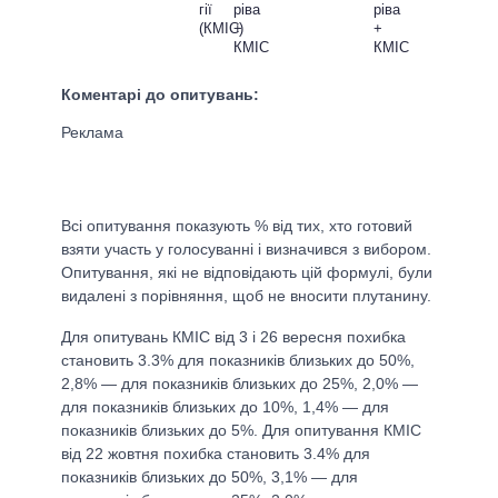
гії
ріва
ріва
(КМІС)
+
+
КМІС
КМІС
Коментарі до опитувань:
Всі опитування показують % від тих, хто готовий
взяти участь у голосуванні і визначився з вибором.
Опитування, які не відповідають цій формулі, були
видалені з порівняння, щоб не вносити плутанину.
Для опитувань КМІС від 3 і 26 вересня похибка
становить 3.3% для показників близьких до 50%,
2,8% — для показників близьких до 25%, 2,0% —
для показників близьких до 10%, 1,4% — для
показників близьких до 5%. Для опитування КМІС
від 22 жовтня похибка становить 3.4% для
показників близьких до 50%, 3,1% — для