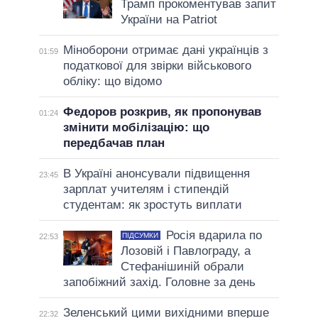
Трамп прокоментував запит
України на Patriot
Міноборони отримає дані українців з
01:59
податкової для звірки військового
обліку: що відомо
Федоров розкрив, як пропонував
01:24
змінити мобілізацію: що
передбачав план
В Україні анонсували підвищення
23:45
зарплат учителям і стипендій
студентам: як зростуть виплати
Росія вдарила по
ПІДСУМКИ
22:53
Лозовій і Павлограду, а
Стефанішиній обрали
запобіжний захід. Головне за день
Зеленський цими вихідними вперше
22:32