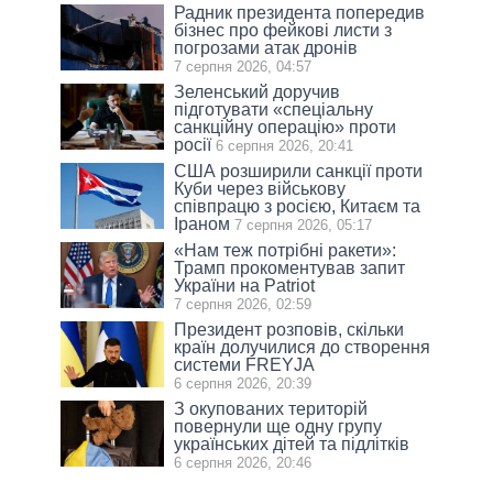
Радник президента попередив
бізнес про фейкові листи з
погрозами атак дронів
7 серпня 2026, 04:57
Зеленський доручив
підготувати «спеціальну
санкційну операцію» проти
росії
6 серпня 2026, 20:41
США розширили санкції проти
Куби через військову
співпрацю з росією, Китаєм та
Іраном
7 серпня 2026, 05:17
«Нам теж потрібні ракети»:
Трамп прокоментував запит
України на Patriot
7 серпня 2026, 02:59
Президент розповів, скільки
країн долучилися до створення
системи FREYJA
6 серпня 2026, 20:39
З окупованих територій
повернули ще одну групу
українських дітей та підлітків
6 серпня 2026, 20:46