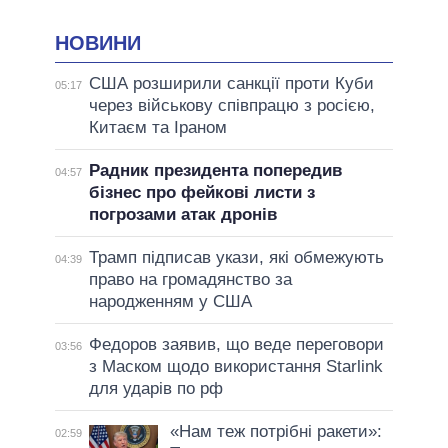
НОВИНИ
США розширили санкції проти Куби
05:17
через військову співпрацю з росією,
Китаєм та Іраном
Радник президента попередив
04:57
бізнес про фейкові листи з
погрозами атак дронів
Трамп підписав укази, які обмежують
04:39
право на громадянство за
народженням у США
Федоров заявив, що веде переговори
03:56
з Маском щодо використання Starlink
для ударів по рф
«Нам теж потрібні ракети»:
02:59