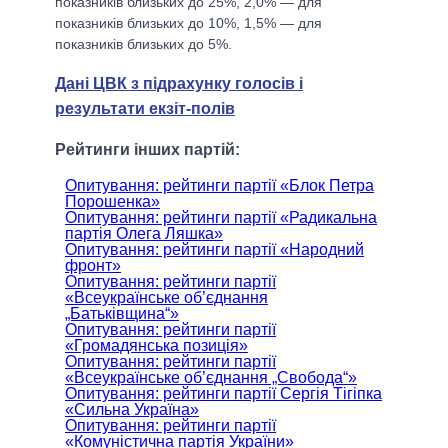
показників близьких до 25%, 2,0% — для
показників близьких до 10%, 1,5% — для
показників близьких до 5%.
Дані ЦВК з підрахунку голосів і
результати екзіт-полів
Рейтинги інших партій:
Опитування: рейтинги партії «Блок Петра
Порошенка»
Опитування: рейтинги партії «Радикальна
партія Олега Ляшка»
Опитування: рейтинги партії «Народний
фронт»
Опитування: рейтинги партії
«Всеукраїнське об’єднання
„Батьківщина“»
Опитування: рейтинги партії
«Громадянська позиція»
Опитування: рейтинги партії
«Всеукраїнське об’єднання „Свобода“»
Опитування: рейтинги партії Сергія Тігіпка
«Сильна Україна»
Опитування: рейтинги партії
«Комуністична партія України»