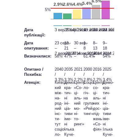
6.5%
5.4%
2.9%
2.6%
4.4%
5%
Дата
3 вер.2014
26 вер.2014
10 жовт.2014
13 жовт.2014
20 жовт.2014
22 жовт.2014
публікації:
Дата
23 серп.
12–
30 вер.
1–
8–
9–
опитування:
–
21
–
8
13
18
2 вер.2014
вер.2014
7 жовт.2014
жовт.2014
жовт.2014
жовт.2014
Визначилися:
58%
47%
–
61.4%
–
54%
Опитано /
2040
2035
2021
2000
2016
2025
Похибка:
/
/
/
/
/
/
3.3%
3.3%
2.2%
2.8%
2.2%
3.4%
Агенція:
Київсь­
Демо­
Центр
Соціо­
Центр
Демо­
кий
кра­
«Со­
ло­
со­
кра­
між­
тич­
ці­
гіч­
ці­
тич­
на­
ні
аль­
на
аль­
ні
род­
іні­
ний
група
них
іні­
ний
ціа­
мо­
«Рей­
дос­
ціа­
інс­
тиви
ні­
тинг»
лід­
тиви
ти­
іме­
то­
жень
іме­
тут
ні
ринг»
«Со­
ні
соціо­
Ілька
фія»
Ілька
ло­
Куче­
Куче­