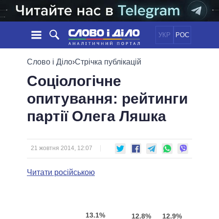
УКР
РОС
НОВИНИ
Слово і Діло
›
Стрічка публікацій
Соціологічне
ОБIЦЯНКИ
СТРІЧКА
ПОЛІТИКА
опитування: рейтинги
ПОДІЇ
ЕКОНОМІКА
ПОЛIТИКИ
партії Олега Ляшка
СТАТТІ
СУСПІЛЬСТВО
ІНФОГРАФІКА
ДУМКИ
СВІТ
УСІ ПОЛІТИКИ
ОГЛЯДИ
ПРЕЗИДЕНТ І ОФІС
ВІДЕО
21 жовтня 2014, 12:07
ДАЙДЖЕСТИ
ВЕРХОВНА РАДА
ПІДТРИМАТИ
КАБІНЕТ МІНІСТРІВ
Читати російською
ГОЛОВИ ОБЛАДМІНІСТРАЦІЙ
ПОРІВНЯННЯ ПОЛІТИКІВ
МЕРИ МІСТ
ВСІ ПЕРСОНИ
13.1%
12.8%
12.9%