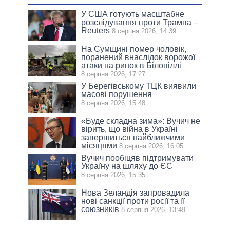
У США готують масштабне
розслідування проти Трампа –
Reuters
8 серпня 2026, 14:39
На Сумщині помер чоловік,
поранений внаслідок ворожої
атаки на ринок в Білопіллі
8 серпня 2026, 17:27
У Берегівському ТЦК виявили
масові порушення
8 серпня 2026, 15:48
«Буде складна зима»: Вучич не
вірить, що війна в Україні
завершиться найближчими
місяцями
8 серпня 2026, 16:05
Вучич пообіцяв підтримувати
Україну на шляху до ЄС
8 серпня 2026, 15:35
Нова Зеландія запровадила
нові санкції проти росії та її
союзників
8 серпня 2026, 13:49