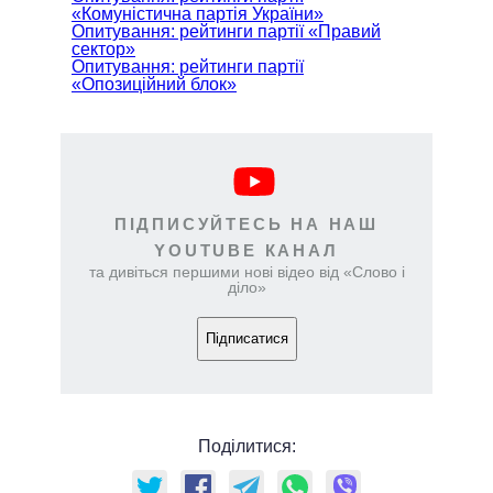
«Комуністична партія України»
Опитування: рейтинги партії «Правий
сектор»
Опитування: рейтинги партії
«Опозиційний блок»
ПІДПИСУЙТЕСЬ НА НАШ
YOUTUBE КАНАЛ
та дивіться першими нові відео від «Слово і
діло»
Підписатися
Поділитися: