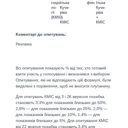
соціо­
Ілька
фія»
Ілька
ло­
Куче­
Куче­
гії
ріва
ріва
(КМІС)
+
+
КМІС
КМІС
Коментарі до опитувань:
Всі опитування показують % від тих, хто готовий
взяти участь у голосуванні і визначився з вибором.
Опитування, які не відповідають цій формулі, були
видалені з порівняння, щоб не вносити плутанину.
Для опитувань КМІС від 3 і 26 вересня похибка
становить 3.3% для показників близьких до 50%,
2,8% — для показників близьких до 25%, 2,0% —
для показників близьких до 10%, 1,4% — для
показників близьких до 5%. Для опитування КМІС
від 22 жовтня похибка становить 3.4% для