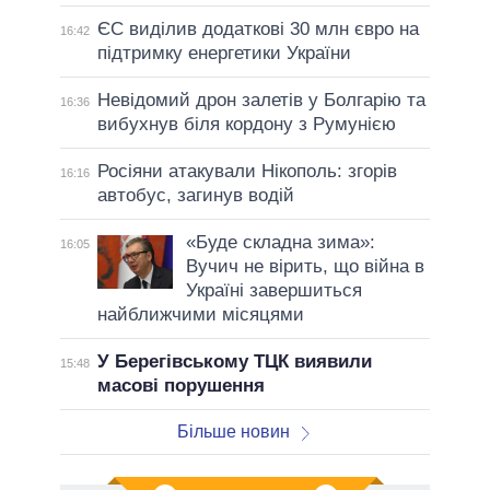
ЄС виділив додаткові 30 млн євро на
16:42
підтримку енергетики України
Невідомий дрон залетів у Болгарію та
16:36
вибухнув біля кордону з Румунією
Росіяни атакували Нікополь: згорів
16:16
автобус, загинув водій
«Буде складна зима»:
16:05
Вучич не вірить, що війна в
Україні завершиться
найближчими місяцями
У Берегівському ТЦК виявили
15:48
масові порушення
Більше новин